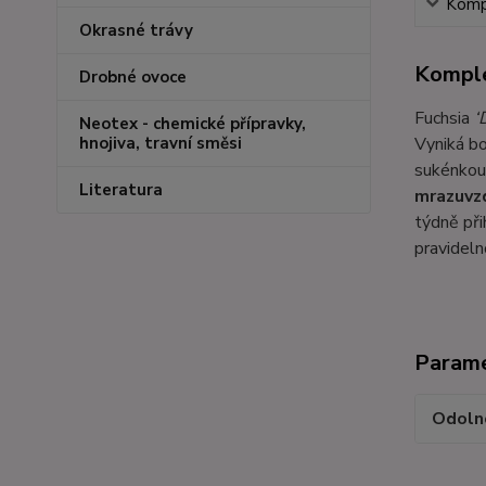
Kompl
Okrasné trávy
Komple
Drobné ovoce
Fuchsia
‘
Neotex - chemické přípravky,
Vyniká bo
hnojiva, travní směsi
sukénkou
Literatura
mrazuvz
týdně při
pravideln
Param
Odoln