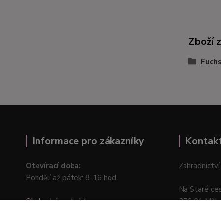
Zboží 
Fuchs
Informace pro zákazníky
Kontak
Otevírací doba:
Zahradnictví
Pondělí až pátek: 8-16 hod.
Na Staré ce
Obchodní podmínky
276 01 Měln
Online odstoupení od kupní smlouvy