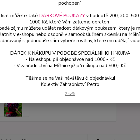
Květin
pochopení.
dnat můžete také
DÁRKOVÉ POUKAZY
v hodnotě 200, 300, 500
1000 Kč, které Vám zašleme obratem
Dos
ípadě zájmu můžete udělat radost dárkovým poukazem, který je 
latnit v e-shopu nebo osobně v samoobslužném skleníku na Mělní
Var
darovaný si jednoduše sám vybere rostliny, které mu udělají rado
DÁREK K NÁKUPU V PODOBĚ SPECIÁLNÍHO HNOJIVA
ce
- Na eshopu při objednávce nad 1000,- Kč
49
- V zahradnictví na Mělníce již při nákupu nad 500,- Kč.
od
Těšíme se na Vaši návštěvu či objednávku!
Kolektiv Zahradnictví Petro
Číslo p
Zavřít