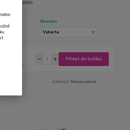
áč 9 cm.
celý popis
 nebo
tupnost
Skladem
možné
ku.
ianta
st.
na od
Přidat do košíku
 Kč
44 Kč
bez DPH
roduktu:
237
Odolnost:
Mrazuvzdorné