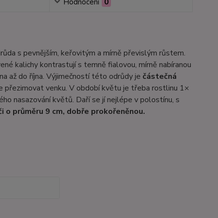
Hodnocení
0
růda s pevnějším, keřovitým a mírně převislým růstem.
né kalichy kontrastují s temně fialovou, mírně nabíranou
až do října. Výjimečností této odrůdy je
částečná
 přezimovat venku. V období květu je třeba rostlinu 1×
o nasazování květů. Daří se jí nejlépe v polostínu, s
i o průměru 9 cm, dobře prokořeněnou.