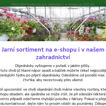
Minimální hodnota pro odeslání z e-shopu je 300 Kč.
íček můžete čekat nejpozději v následujícím týdnu po přijetí objedná
atalog
Poradna
Kontakty
Nevíte
Hledat
+420
Jarní sortiment na e-shopu i v našem
uchsie
Dollarprinzessin Fuchsie (Lemoine F 1912)-mrazuvzdorná 237
zahradnictví
arprinzessin Fuchsie (Lemoine 
Objednávky vyřizujeme v pořadí, v jakém přišly...
 tuto chvíli již hlavní nápor opadl a balíček můžete čekat nejpozději
sledujícím týdnu po přijetí objednávky. Odesíláme od pondělí max.
čtvrtka, aby necestovaly přes víkend.
Fuchsia
té upozornění: ve chvíli objednání chvíli máme všechny rostliny, kte
odrůda
shopu skladem, ale ojediněle se může stát, že při odeslání některá 
a fial
tomto případě odečteme chybějící položku z faktury. Pokud si přej
vyžadu
du kontaktovat, dejte nám to prosím vědět do poznámky. Děkuj