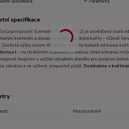
etní specifikace
Parametry
tní specifikace
Dollarprinzessin’
(Lemoine, Francie, 1912) je osvědčená stará od
hatým kvetením a dvoubarevnými, typickými květy – růžově červe
. Dorůstá výšky kolem 40–60 cm a kvete bohatě od konce května 
dornost
– na chráněném stanovišti s dobrou zimní ochranou může
hnojovat hnojivem s vyšším obsahem draslíku pro podporu bohatéh
ou zálivkou a ve výživné, propustné půdě.
Dodáváme v květináč
etry
ost
Mrazuvzdorné