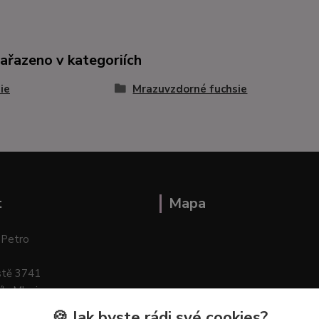
zařazeno v kategoriích
ie
Mrazuvzdorné fuchsie
t
Mapa
 Petro
stě 3741
ík–Mlazice
🍪 Jak byste rádi své cookies?