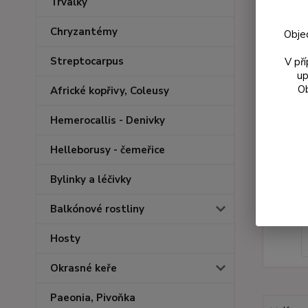
Trvalky
Chryzantémy
Obje
Streptocarpus
V př
up
Ob
Africké kopřivy, Coleusy
Hemerocallis - Denivky
Helleborusy - čemeřice
Bylinky a léčivky
Balkónové rostliny
Hosty
Okrasné keře
Paeonia, Pivoňka