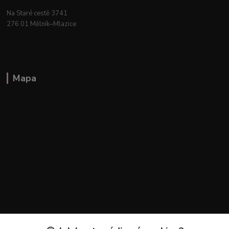
Na Staré cestě 3741
276 01 Mělník–Mlazice
Mapa