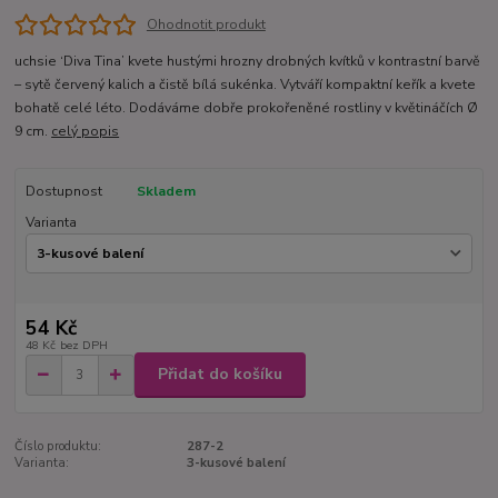
Ohodnotit produkt
uchsie ‘Diva Tina’ kvete hustými hrozny drobných kvítků v kontrastní barvě
– sytě červený kalich a čistě bílá sukénka. Vytváří kompaktní keřík a kvete
bohatě celé léto. Dodáváme dobře prokořeněné rostliny v květináčích Ø
9 cm.
celý popis
Dostupnost
Skladem
Varianta
54 Kč
48 Kč
bez DPH
Přidat do košíku
Číslo produktu:
287-2
Varianta:
3-kusové balení