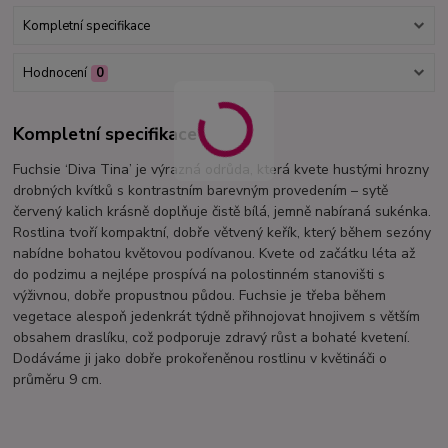
Kompletní specifikace
Hodnocení
0
Kompletní specifikace
Fuchsie ‘Diva Tina’ je výrazná odrůda, která kvete hustými hrozny
drobných kvítků s kontrastním barevným provedením – sytě
červený kalich krásně doplňuje čistě bílá, jemně nabíraná sukénka.
Rostlina tvoří kompaktní, dobře větvený keřík, který během sezóny
nabídne bohatou květovou podívanou. Kvete od začátku léta až
do podzimu a nejlépe prospívá na polostinném stanovišti s
výživnou, dobře propustnou půdou. Fuchsie je třeba během
vegetace alespoň jedenkrát týdně přihnojovat hnojivem s větším
obsahem draslíku, což podporuje zdravý růst a bohaté kvetení.
Dodáváme ji jako dobře prokořeněnou rostlinu v květináči o
průměru 9 cm.