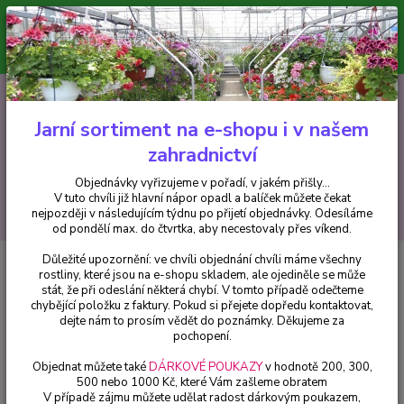
Minimální hodnota pro odeslání z e-shopu je 300 Kč.
V tuto chvíli již hlavní nápor objednávek opadl a balíček můžete čekat
nejpozději v následujícím týdnu po přijetí objednávky. Objednávky
vyřizujeme v pořadí, v jakém přišly...
0
ks
CZK
+420 602 223 614
za
0 Kč
Jarní sortiment na e-shopu i v našem
zahradnictví
Menu
Objednávky vyřizujeme v pořadí, v jakém přišly...
V tuto chvíli již hlavní nápor opadl a balíček můžete čekat
Hledat
nejpozději v následujícím týdnu po přijetí objednávky. Odesíláme
od pondělí max. do čtvrtka, aby necestovaly přes víkend.
Důležité upozornění: ve chvíli objednání chvíli máme všechny
Úvod
Fuchsie
Diva Tina Fuchsie - cena za kus v 3-kusovém balení
rostliny, které jsou na e-shopu skladem, ale ojediněle se může
stát, že při odeslání některá chybí. V tomto případě odečteme
Diva Tina Fuchsie - cena za kus v
chybějící položku z faktury. Pokud si přejete dopředu kontaktovat,
3-kusovém balení
dejte nám to prosím vědět do poznámky. Děkujeme za
pochopení.
Objednat můžete také
DÁRKOVÉ POUKAZY
v hodnotě 200, 300,
500 nebo 1000 Kč, které Vám zašleme obratem
V případě zájmu můžete udělat radost dárkovým poukazem,