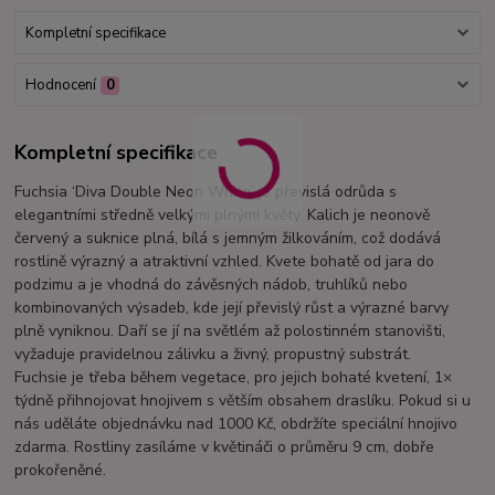
Kompletní specifikace
Hodnocení
0
Kompletní specifikace
Fuchsia ‘Diva Double Neon White’ je převislá odrůda s
elegantními středně velkými plnými květy. Kalich je neonově
červený a suknice plná, bílá s jemným žilkováním, což dodává
rostlině výrazný a atraktivní vzhled. Kvete bohatě od jara do
podzimu a je vhodná do závěsných nádob, truhlíků nebo
kombinovaných výsadeb, kde její převislý růst a výrazné barvy
plně vyniknou. Daří se jí na světlém až polostinném stanovišti,
vyžaduje pravidelnou zálivku a živný, propustný substrát.
Fuchsie je třeba během vegetace, pro jejich bohaté kvetení, 1×
týdně přihnojovat hnojivem s větším obsahem draslíku. Pokud si u
nás uděláte objednávku nad 1000 Kč, obdržíte speciální hnojivo
zdarma. Rostliny zasíláme v květináči o průměru 9 cm, dobře
prokořeněné.