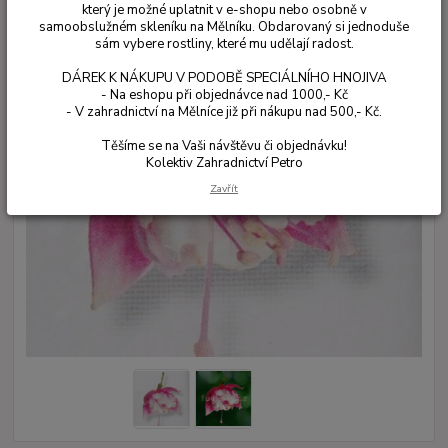
který je možné uplatnit v e-shopu nebo osobně v
samoobslužném skleníku na Mělníku. Obdarovaný si jednoduše
sám vybere rostliny, které mu udělají radost.
DÁREK K NÁKUPU V PODOBĚ SPECIÁLNÍHO HNOJIVA
- Na eshopu při objednávce nad 1000,- Kč
- V zahradnictví na Mělníce již při nákupu nad 500,- Kč.
Těšíme se na Vaši návštěvu či objednávku!
Kolektiv Zahradnictví Petro
Zavřít