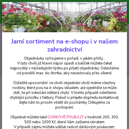
Minimální hodnota pro odeslání z e-shopu je 300 Kč.
V tuto chvíli již hlavní nápor objednávek opadl a balíček můžete čekat
nejpozději v následujícím týdnu po přijetí objednávky. Objednávky
vyřizujeme v pořadí, v jakém přišly...
0
ks
CZK
+420 602 223 614
za
0 Kč
Jarní sortiment na e-shopu i v našem
zahradnictví
Menu
Objednávky vyřizujeme v pořadí, v jakém přišly...
V tuto chvíli již hlavní nápor opadl a balíček můžete čekat
Hledat
nejpozději v následujícím týdnu po přijetí objednávky. Odesíláme
od pondělí max. do čtvrtka, aby necestovaly přes víkend.
Důležité upozornění: ve chvíli objednání chvíli máme všechny
Úvod
Fuchsie
Diva Double Neon White Fuchsie 949
rostliny, které jsou na e-shopu skladem, ale ojediněle se může
stát, že při odeslání některá chybí. V tomto případě odečteme
Diva Double Neon White Fuchsie
chybějící položku z faktury. Pokud si přejete dopředu kontaktovat,
949
dejte nám to prosím vědět do poznámky. Děkujeme za
pochopení.
Objednat můžete také
DÁRKOVÉ POUKAZY
v hodnotě 200, 300,
500 nebo 1000 Kč, které Vám zašleme obratem
V případě zájmu můžete udělat radost dárkovým poukazem,