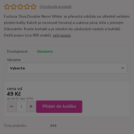
Ohodnotit produkt
Fuchsia ‘Diva Double Neon White’ je převislá odrůda se středně velkými
plnými květy. Kalich je neonově červený a suknice plná, bílá s jemným
žilkováním. Kvete bohatě a je ideální do závěsných nádob a truhlíků.
Delší popis (cca 900 znaků):
celý popis
Dostupnost
Skladem
Varianta
cena od
49 Kč
od
44 Kč
bez DPH
Přidat do košíku
Číslo produktu:
949