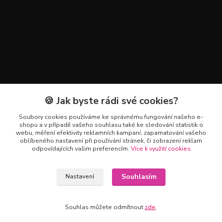
🍪 Jak byste rádi své cookies?
Kontakty
Soubory cookies používáme ke správnému fungování našeho e-
+420 602 223 614
shopu a v případě vašeho souhlasu také ke sledování statistik o
webu, měření efektivity reklamních kampaní, zapamatování vašeho
oblíbeného nastavení při používání stránek, či zobrazení reklam
info@zahradnictvipetro.cz
odpovídajících vašim preferencím.
Více k využití cookies
Souhlasím
Nastavení
Souhlas můžete odmítnout
zde
.
Vytvořeno na
Eshop-rychle.cz