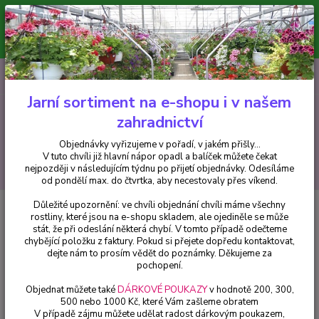
Minimální hodnota pro odeslání z e-shopu je 300 Kč.
V tuto chvíli již hlavní nápor objednávek opadl a balíček můžete čekat
nejpozději v následujícím týdnu po přijetí objednávky. Objednávky
vyřizujeme v pořadí, v jakém přišly...
0
ks
CZK
+420 602 223 614
za
0 Kč
Jarní sortiment na e-shopu i v našem
zahradnictví
Menu
Objednávky vyřizujeme v pořadí, v jakém přišly...
V tuto chvíli již hlavní nápor opadl a balíček můžete čekat
Hledat
nejpozději v následujícím týdnu po přijetí objednávky. Odesíláme
od pondělí max. do čtvrtka, aby necestovaly přes víkend.
Důležité upozornění: ve chvíli objednání chvíli máme všechny
Úvod
Trvalky
Digitalis purpurea -náprstník - cena na prodejně
rostliny, které jsou na e-shopu skladem, ale ojediněle se může
stát, že při odeslání některá chybí. V tomto případě odečteme
Digitalis purpurea -náprstník -
chybějící položku z faktury. Pokud si přejete dopředu kontaktovat,
cena na prodejně
dejte nám to prosím vědět do poznámky. Děkujeme za
pochopení.
Objednat můžete také
DÁRKOVÉ POUKAZY
v hodnotě 200, 300,
500 nebo 1000 Kč, které Vám zašleme obratem
V případě zájmu můžete udělat radost dárkovým poukazem,