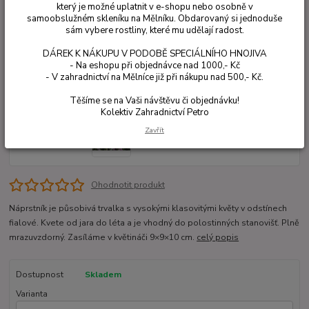
který je možné uplatnit v e-shopu nebo osobně v
samoobslužném skleníku na Mělníku. Obdarovaný si jednoduše
sám vybere rostliny, které mu udělají radost.
DÁREK K NÁKUPU V PODOBĚ SPECIÁLNÍHO HNOJIVA
- Na eshopu při objednávce nad 1000,- Kč
- V zahradnictví na Mělníce již při nákupu nad 500,- Kč.
Těšíme se na Vaši návštěvu či objednávku!
Kolektiv Zahradnictví Petro
Zavřít
Ohodnotit produkt
Náprstník je působivá trvalka s vysokými klasovitými květy v odstínech
fialové. Kvete od jara do léta a je vhodný do polostinných stanovišť. Plně
mrazuvzdorný. Zasíláme v květináči 9×9×10 cm.
celý popis
Dostupnost
Skladem
Varianta