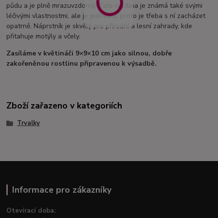
půdu a je plně mrazuvzdorný. Tato rostlina je známá také svými
léčivými vlastnostmi, ale je jedovatá, proto je třeba s ní zacházet
opatrně. Náprstník je skvělý pro přírodní a lesní zahrady, kde
přitahuje motýly a včely.
Zasíláme v květináči 9×9×10 cm jako silnou, dobře
zakořeněnou rostlinu připravenou k výsadbě.
Zboží zařazeno v kategoriích
Trvalky
Informace pro zákazníky
Otevírací doba: