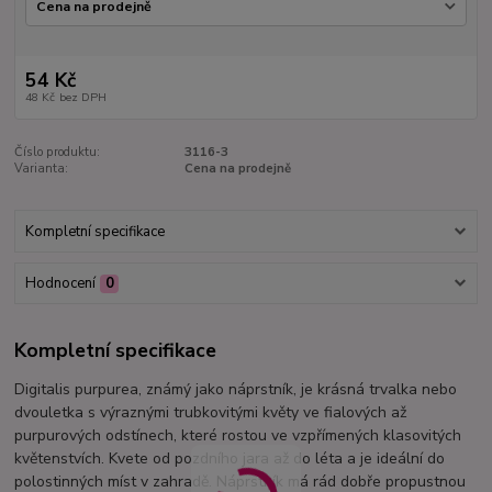
54 Kč
48 Kč
bez DPH
Číslo produktu:
3116-3
Varianta:
Cena na prodejně
Kompletní specifikace
Hodnocení
0
Kompletní specifikace
Digitalis purpurea, známý jako náprstník, je krásná trvalka nebo
dvouletka s výraznými trubkovitými květy ve fialových až
purpurových odstínech, které rostou ve vzpřímených klasovitých
květenstvích. Kvete od pozdního jara až do léta a je ideální do
polostinných míst v zahradě. Náprstník má rád dobře propustnou