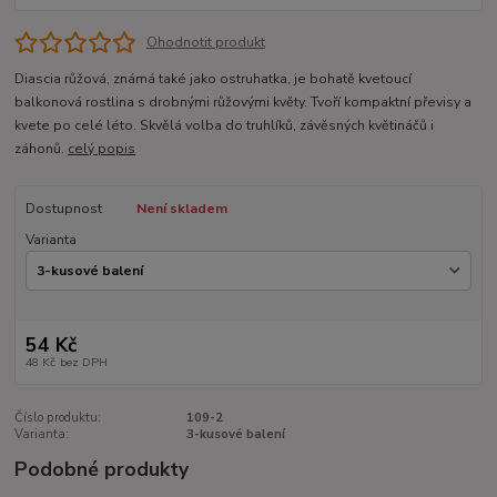
Ohodnotit produkt
Diascia růžová, známá také jako ostruhatka, je bohatě kvetoucí
balkonová rostlina s drobnými růžovými květy. Tvoří kompaktní převisy a
kvete po celé léto. Skvělá volba do truhlíků, závěsných květináčů i
záhonů.
celý popis
Dostupnost
Není skladem
Varianta
54 Kč
48 Kč
bez DPH
Číslo produktu:
109-2
Varianta:
3-kusové balení
Podobné produkty