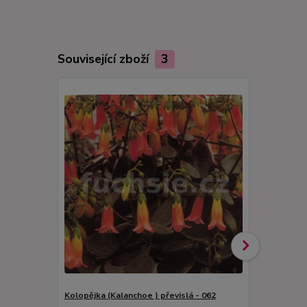
Související zboží
3
Kolopějka (Kalanchoe ) převislá - 062
Kolopějka p
062W