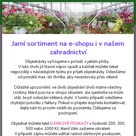
Minimální hodnota pro odeslání z e-shopu je 300 Kč.
V tuto chvíli již hlavní nápor objednávek opadl a balíček můžete čekat
nejpozději v následujícím týdnu po přijetí objednávky. Objednávky
vyřizujeme v pořadí, v jakém přišly...
0
ks
CZK
+420 602 223 614
za
0 Kč
Jarní sortiment na e-shopu i v našem
zahradnictví
Menu
Objednávky vyřizujeme v pořadí, v jakém přišly...
V tuto chvíli již hlavní nápor opadl a balíček můžete čekat
Hledat
nejpozději v následujícím týdnu po přijetí objednávky. Odesíláme
od pondělí max. do čtvrtka, aby necestovaly přes víkend.
Důležité upozornění: ve chvíli objednání chvíli máme všechny
Úvod
Balkónové rostliny
Diascie růžová (Ostruhatka) - cena za kus v 3-
rostliny, které jsou na e-shopu skladem, ale ojediněle se může
kusovém balení
stát, že při odeslání některá chybí. V tomto případě odečteme
chybějící položku z faktury. Pokud si přejete dopředu kontaktovat,
Diascie růžová (Ostruhatka) -
dejte nám to prosím vědět do poznámky. Děkujeme za
cena za kus v 3-kusovém balení
pochopení.
Objednat můžete také
DÁRKOVÉ POUKAZY
v hodnotě 200, 300,
500 nebo 1000 Kč, které Vám zašleme obratem
V případě zájmu můžete udělat radost dárkovým poukazem,