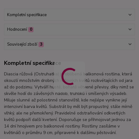
Kompletní specifikace
Hodnocení
0
Související zboží
3
Kompletní specifikace
Diascia růžová (Ostruhatka) je oblíbená balkonová rostlina, která
okouzlí množstvím drobných růžových květů rozkvétajících od jara
až do podzimu. Vytváří husté, bohatě větvené převisy, díky nimž se
skvěle hodí do závěsných nádob, truhlíků i smíšených výsadeb.
Miluje slunné až polostinné stanoviště, kde nejlépe vynikne její
intenzivní barva květů. Substrát by měl být propustný, stále mírně
vlhký, ale ne přemokřený. Pravidelné odstraňování odkvetlých
květů podpoří další kvetení. Doporučuje se přihnojovat jednou za
14 dní hnojivem pro balkonové rostliny. Rostliny zasíláme v
květináči o průměru 9 cm, připravené k dalšímu pěstování.