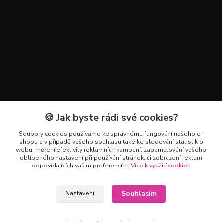
🍪 Jak byste rádi své cookies?
Kontakty
Soubory cookies používáme ke správnému fungování našeho e-
+420 602 223 614
shopu a v případě vašeho souhlasu také ke sledování statistik o
webu, měření efektivity reklamních kampaní, zapamatování vašeho
oblíbeného nastavení při používání stránek, či zobrazení reklam
info@zahradnictvipetro.cz
odpovídajících vašim preferencím.
Více k využití cookies
Souhlasím
Nastavení