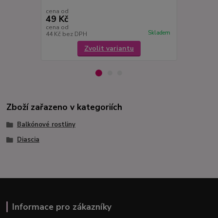
cena od
cena od
49 Kč
49 Kč
cena od
cena od
Skladem
44 Kč
bez DPH
44 Kč
bez D
Zvolit variantu
Zboží zařazeno v kategoriích
Balkónové rostliny
Diascia
Informace pro zákazníky