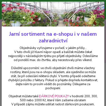
Minimální hodnota pro odeslání z e-shopu je 300 Kč.
V tuto chvíli již hlavní nápor objednávek opadl a balíček můžete čekat
nejpozději v následujícím týdnu po přijetí objednávky. Objednávky
vyřizujeme v pořadí, v jakém přišly...
0
ks
CZK
+420 602 223 614
za
0 Kč
Jarní sortiment na e-shopu i v našem
zahradnictví
Menu
Objednávky vyřizujeme v pořadí, v jakém přišly...
V tuto chvíli již hlavní nápor opadl a balíček můžete čekat
Hledat
nejpozději v následujícím týdnu po přijetí objednávky. Odesíláme
od pondělí max. do čtvrtka, aby necestovaly přes víkend.
Důležité upozornění: ve chvíli objednání chvíli máme všechny
Úvod
Balkónové rostliny
Diascie růžová (Ostruhatka) - 1 ks
rostliny, které jsou na e-shopu skladem, ale ojediněle se může
stát, že při odeslání některá chybí. V tomto případě odečteme
Diascie růžová (Ostruhatka) - 1 ks
chybějící položku z faktury. Pokud si přejete dopředu kontaktovat,
dejte nám to prosím vědět do poznámky. Děkujeme za
pochopení.
Objednat můžete také
DÁRKOVÉ POUKAZY
v hodnotě 200, 300,
500 nebo 1000 Kč, které Vám zašleme obratem
V případě zájmu můžete udělat radost dárkovým poukazem,