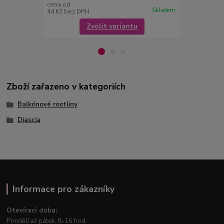
cena od
cena od
Skladem
44 Kč
bez DPH
44 Kč
bez D
Zvolit variantu
Zboží zařazeno v kategoriích
Balkónové rostliny
Diascia
Informace pro zákazníky
Otevírací doba:
Pondělí až pátek: 8-16 hod.