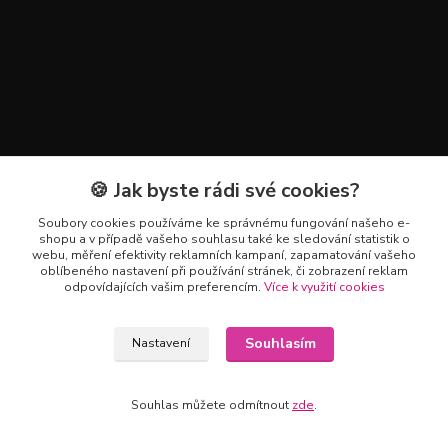
🍪 Jak byste rádi své cookies?
Kontakty
Soubory cookies používáme ke správnému fungování našeho e-
+420 602 223 614
shopu a v případě vašeho souhlasu také ke sledování statistik o
webu, měření efektivity reklamních kampaní, zapamatování vašeho
oblíbeného nastavení při používání stránek, či zobrazení reklam
info@zahradnictvipetro.cz
odpovídajících vašim preferencím.
Více k využití cookies
Souhlasím
Nastavení
Souhlas můžete odmítnout
zde
.
Vytvořeno na
Eshop-rychle.cz