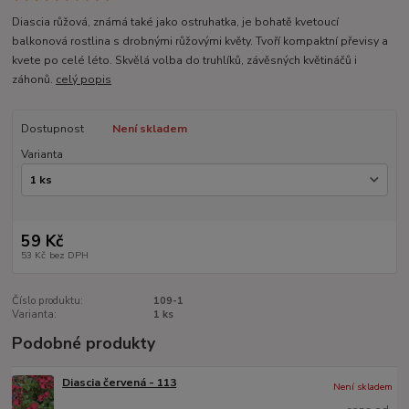
Diascia růžová, známá také jako ostruhatka, je bohatě kvetoucí
balkonová rostlina s drobnými růžovými květy. Tvoří kompaktní převisy a
kvete po celé léto. Skvělá volba do truhlíků, závěsných květináčů i
záhonů.
celý popis
Dostupnost
Není skladem
Varianta
59 Kč
53 Kč
bez DPH
Číslo produktu:
109-1
Varianta:
1 ks
Podobné produkty
Diascia červená - 113
Není skladem