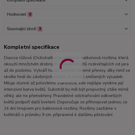
Kompletní specifikace
Hodnocení
0
Související zboží
3
Kompletní specifikace
Diascia růžová (Ostruhatka) je oblíbená balkonová rostlina, která
okouzlí množstvím drobných růžových květů rozkvétajících od jara
až do podzimu. Vytváří husté, bohatě větvené převisy, díky nimž se
skvěle hodí do závěsných nádob, truhlíků i smíšených výsadeb.
Miluje slunné až polostinné stanoviště, kde nejlépe vynikne její
intenzivní barva květů. Substrát by měl být propustný, stále mírně
vlhký, ale ne přemokřený. Pravidelné odstraňování odkvetlých
květů podpoří další kvetení. Doporučuje se přihnojovat jednou za
14 dní hnojivem pro balkonové rostliny. Rostliny zasíláme v
květináči o průměru 9 cm, připravené k dalšímu pěstování.