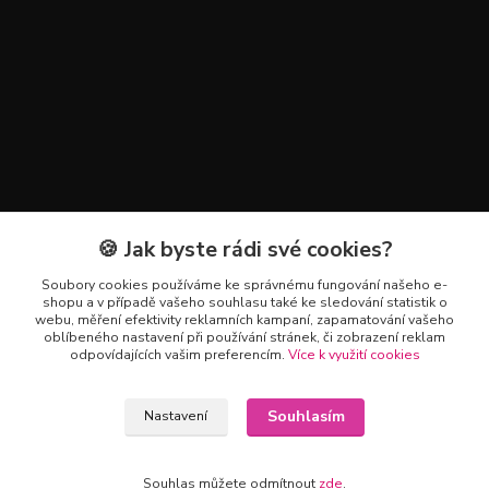
🍪 Jak byste rádi své cookies?
Kontakty
Soubory cookies používáme ke správnému fungování našeho e-
+420 602 223 614
shopu a v případě vašeho souhlasu také ke sledování statistik o
webu, měření efektivity reklamních kampaní, zapamatování vašeho
oblíbeného nastavení při používání stránek, či zobrazení reklam
info@zahradnictvipetro.cz
odpovídajících vašim preferencím.
Více k využití cookies
Souhlasím
Nastavení
Souhlas můžete odmítnout
zde
.