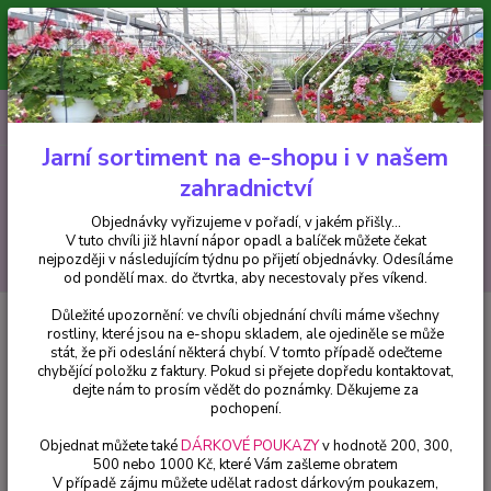
Minimální hodnota pro odeslání z e-shopu je 300 Kč.
V tuto chvíli již hlavní nápor objednávek opadl a balíček můžete čekat
nejpozději v následujícím týdnu po přijetí objednávky. Objednávky
vyřizujeme v pořadí, v jakém přišly...
0
ks
CZK
+420 602 223 614
za
0 Kč
Jarní sortiment na e-shopu i v našem
zahradnictví
Menu
Objednávky vyřizujeme v pořadí, v jakém přišly...
V tuto chvíli již hlavní nápor opadl a balíček můžete čekat
Hledat
nejpozději v následujícím týdnu po přijetí objednávky. Odesíláme
od pondělí max. do čtvrtka, aby necestovaly přes víkend.
Důležité upozornění: ve chvíli objednání chvíli máme všechny
Úvod
Balkónové rostliny
Diascia oranžová - cena na prodejně
rostliny, které jsou na e-shopu skladem, ale ojediněle se může
stát, že při odeslání některá chybí. V tomto případě odečteme
Diascia oranžová - cena na
chybějící položku z faktury. Pokud si přejete dopředu kontaktovat,
prodejně
dejte nám to prosím vědět do poznámky. Děkujeme za
pochopení.
Objednat můžete také
DÁRKOVÉ POUKAZY
v hodnotě 200, 300,
500 nebo 1000 Kč, které Vám zašleme obratem
V případě zájmu můžete udělat radost dárkovým poukazem,