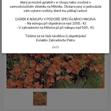
který je možné uplatnit v e-shopu nebo osobně v
samoobslužném skleníku na Mělníku. Obdarovaný si jednoduše
sám vybere rostliny, které mu udělají radost.
DÁREK K NÁKUPU V PODOBĚ SPECIÁLNÍHO HNOJIVA
- Na eshopu při objednávce nad 1000,- Kč
- V zahradnictví na Mělníce již při nákupu nad 500,- Kč.
Těšíme se na Vaši návštěvu či objednávku!
Kolektiv Zahradnictví Petro
Zavřít