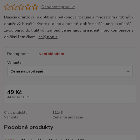
Ohodnotit produkt
Diascia oranžová je oblíbená balkonová rostlina s množstvím drobných
oranžových květů. Kvete dlouho a bohatě, dobře snáší slunce a přináší
živou barvu do truhlíků i záhonů. Je nenáročná a ideální pro kombinace s
dalšími letničkami.
celý popis
Dostupnost
Není skladem
Varianta
49 Kč
44 Kč
bez DPH
Číslo produktu:
111-3
Varianta:
Cena na prodejně
Podobné produkty