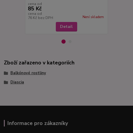
cena od
cena od
85 Kč
85 Kč
cena od
cena od
Není skladem
76 Kč
bez DPH
76 Kč
bez D
Detail
Zboží zařazeno v kategoriích
Balkónové rostliny
Diascia
Informace pro zákazníky