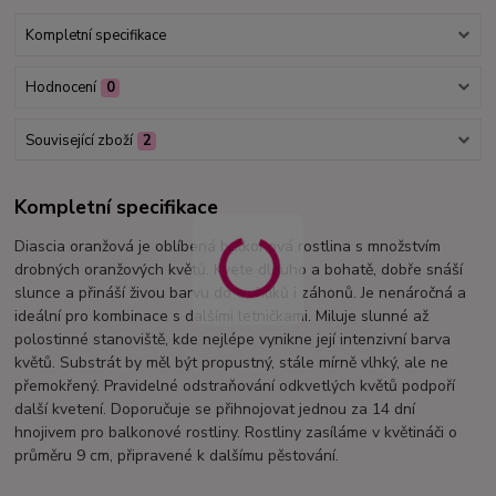
Kompletní specifikace
Hodnocení
0
Související zboží
2
Kompletní specifikace
Diascia oranžová je oblíbená balkonová rostlina s množstvím
drobných oranžových květů. Kvete dlouho a bohatě, dobře snáší
slunce a přináší živou barvu do truhlíků i záhonů. Je nenáročná a
ideální pro kombinace s dalšími letničkami. Miluje slunné až
polostinné stanoviště, kde nejlépe vynikne její intenzivní barva
květů. Substrát by měl být propustný, stále mírně vlhký, ale ne
přemokřený. Pravidelné odstraňování odkvetlých květů podpoří
další kvetení. Doporučuje se přihnojovat jednou za 14 dní
hnojivem pro balkonové rostliny. Rostliny zasíláme v květináči o
průměru 9 cm, připravené k dalšímu pěstování.