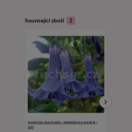
Související zboží
2
Acnistus Australis- minidatura modrá -
157
Acnistus Au