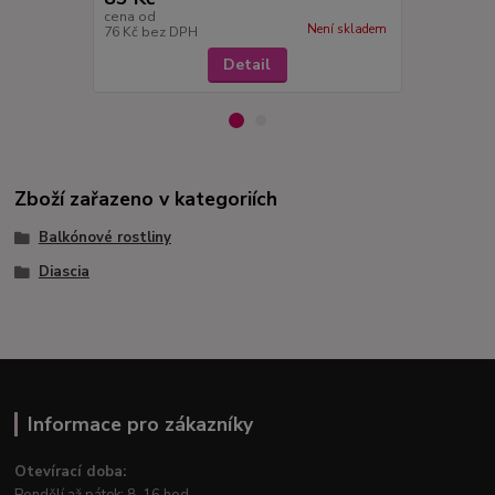
cena od
cena od
Není skladem
76 Kč
bez DPH
76 Kč
bez D
Detail
Zboží zařazeno v kategoriích
Balkónové rostliny
Diascia
Informace pro zákazníky
Otevírací doba: