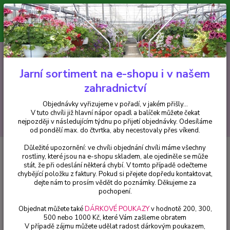
Minimální hodnota pro odeslání z e-shopu je 300 Kč.
V tuto chvíli již hlavní nápor objednávek opadl a balíček můžete čekat
nejpozději v následujícím týdnu po přijetí objednávky. Objednávky
vyřizujeme v pořadí, v jakém přišly...
0
ks
CZK
+420 602 223 614
za
0 Kč
Jarní sortiment na e-shopu i v našem
zahradnictví
Menu
Objednávky vyřizujeme v pořadí, v jakém přišly...
V tuto chvíli již hlavní nápor opadl a balíček můžete čekat
Hledat
nejpozději v následujícím týdnu po přijetí objednávky. Odesíláme
od pondělí max. do čtvrtka, aby necestovaly přes víkend.
Důležité upozornění: ve chvíli objednání chvíli máme všechny
Úvod
Balkónové rostliny
Diascia oranžová - 1 ks
rostliny, které jsou na e-shopu skladem, ale ojediněle se může
stát, že při odeslání některá chybí. V tomto případě odečteme
Diascia oranžová - 1 ks
chybějící položku z faktury. Pokud si přejete dopředu kontaktovat,
dejte nám to prosím vědět do poznámky. Děkujeme za
pochopení.
Objednat můžete také
DÁRKOVÉ POUKAZY
v hodnotě 200, 300,
500 nebo 1000 Kč, které Vám zašleme obratem
V případě zájmu můžete udělat radost dárkovým poukazem,