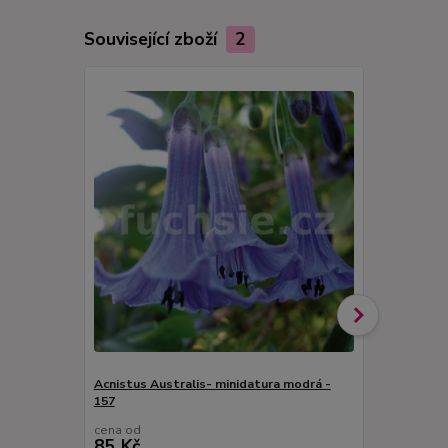
Související zboží
2
Acnistus Australis- minidatura modrá -
157
Acnistus Au
cena od
cena od
85 Kč
85 Kč