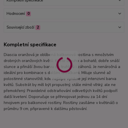
Kompletní specifikace
Hodnocení
0
Související zboží
2
Kompletní specifikace
Diascia oranžová je oblíbená balkonová rostlina s množstvím
drobných oranžových květů. Kvete dlouho a bohatě, dobře snáší
slunce a přináší živou barvu do truhlíků i záhonů. Je nenáročná a
ideální pro kombinace s dalšími letničkami. Miluje slunné až
polostinné stanoviště, kde nejlépe vynikne její intenzivní barva
květů. Substrát by měl být propustný, stále mírně vlhký, ale ne
přemokřený. Pravidelné odstraňování odkvetlých květů podpoří
další kvetení. Doporučuje se přihnojovat jednou za 14 dní
hnojivem pro balkonové rostliny. Rostliny zasíláme v květináči o
průměru 9 cm, připravené k dalšímu pěstování.