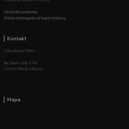
Pondělí až pátek: 8-16 hod.
Obchodní podmínky
Online odstoupení od kupní smlouvy
Kontakt
Zahradnictví Petro
Na Staré cestě 3741
276 01 Mělník–Mlazice
Mapa