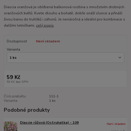
Diascia oranžová je oblíbená balkonová rostlina s množstvím drobných
oranžových květů. Kvete dlouho a bohatě, dobře snáší slunce a přináší
živou barvu do truhlíků i záhonů. Je nenáročná a ideální pro kombinace s
dalšími letničkami.
celý popis
Dostupnost
Není skladem
Varianta
59 Kč
53 Kč
bez DPH
Číslo produktu:
111-1
Varianta:
1 ks
Podobné produkty
Diascie růžová (Ostruhatka) - 109
Není skladem