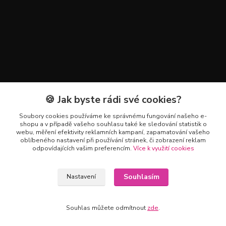
🍪 Jak byste rádi své cookies?
Kontakty
Soubory cookies používáme ke správnému fungování našeho e-
+420 602 223 614
shopu a v případě vašeho souhlasu také ke sledování statistik o
webu, měření efektivity reklamních kampaní, zapamatování vašeho
oblíbeného nastavení při používání stránek, či zobrazení reklam
info@zahradnictvipetro.cz
odpovídajících vašim preferencím.
Více k využití cookies
Souhlasím
Nastavení
Souhlas můžete odmítnout
zde
.
Vytvořeno na
Eshop-rychle.cz