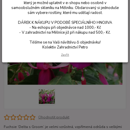
který je možné uplatnit v e-shopu nebo osobně v
samoobslužném skleníku na Mělníku. Obdarovaný si jednoduše
sám vybere rostliny, které mu udělají radost.
DÁREK K NÁKUPU V PODOBĚ SPECIÁLNÍHO HNOJIVA
- Na eshopu při objednávce nad 1000,- Kč
- V zahradnictví na Mělníce již při nákupu nad 500,- Kč.
Těšíme se na Vaši návštěvu či objednávku!
Kolektiv Zahradnictví Petro
Zavřít
Ohodnotit produkt
Fuchsie ‘Delta s Groom’ je velmi vzrůstná, vzpřímená odrůda s velkými