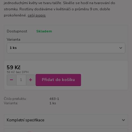
jednoduchými květy ve tvaru talíře. Skvěle se hodí na tvarování do
stromku. Rostliny dodáváme v květináči o průměru 9 cm, dobře
prokořeněné.
celý popis
Dostupnost
Skladem
Varianta
59 Kč
53 Kč
bez DPH
Přidat do košíku
Číslo produktu:
463-1
Varianta:
1 ks
Kompletní specifikace