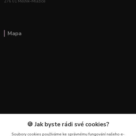
276 01 Mělník–Mlazice
Mapa
🍪 Jak byste rádi své cookies?
Kontakty
Soubory cookies používáme ke správnému fungování našeho e-