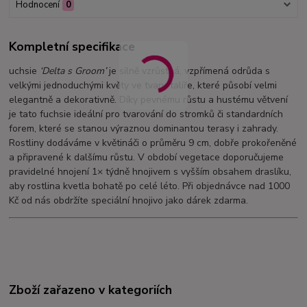
Hodnocení
0
Kompletní specifikace
uchsie
‘Delta s Groom’
je silně vzrůstná, vzpřímená odrůda s
velkými jednoduchými květy ve tvaru talíře, které působí velmi
elegantně a dekorativně. Díky pevnému růstu a hustému větvení
je tato fuchsie ideální pro tvarování do stromků či standardních
forem, které se stanou výraznou dominantou terasy i zahrady.
Rostliny dodáváme v květináči o průměru 9 cm, dobře prokořeněné
a připravené k dalšímu růstu. V období vegetace doporučujeme
pravidelné hnojení 1× týdně hnojivem s vyšším obsahem draslíku,
aby rostlina kvetla bohatě po celé léto. Při objednávce nad 1000
Kč od nás obdržíte speciální hnojivo jako dárek zdarma.
Zboží zařazeno v kategoriích