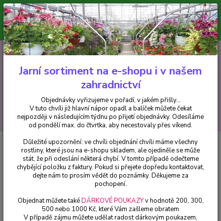
Minimální hodnota pro odeslání z e-shopu je 300 Kč.
V tuto chvíli již hlavní nápor objednávek opadl a balíček můžete čekat
nejpozději v následujícím týdnu po přijetí objednávky. Objednávky
vyřizujeme v pořadí, v jakém přišly...
0
ks
CZK
+420 602 223 614
za
0 Kč
Jarní sortiment na e-shopu i v našem
zahradnictví
Menu
Objednávky vyřizujeme v pořadí, v jakém přišly...
V tuto chvíli již hlavní nápor opadl a balíček můžete čekat
Hledat
nejpozději v následujícím týdnu po přijetí objednávky. Odesíláme
od pondělí max. do čtvrtka, aby necestovaly přes víkend.
Důležité upozornění: ve chvíli objednání chvíli máme všechny
Úvod
Fuchsie
Delta s Groom Fuchsie - 1 ks
rostliny, které jsou na e-shopu skladem, ale ojediněle se může
stát, že při odeslání některá chybí. V tomto případě odečteme
Delta s Groom Fuchsie - 1 ks
chybějící položku z faktury. Pokud si přejete dopředu kontaktovat,
dejte nám to prosím vědět do poznámky. Děkujeme za
pochopení.
Objednat můžete také
DÁRKOVÉ POUKAZY
v hodnotě 200, 300,
500 nebo 1000 Kč, které Vám zašleme obratem
V případě zájmu můžete udělat radost dárkovým poukazem,