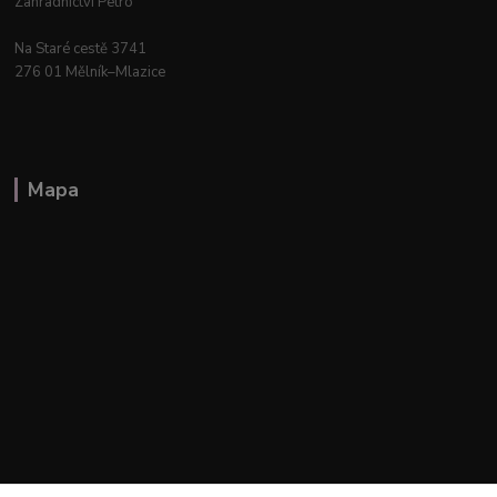
Zahradnictví Petro
Na Staré cestě 3741
276 01 Mělník–Mlazice
Mapa