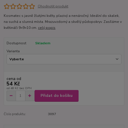
Ohodnotit produkt
Kosmatec s jasně žlutými květy, plazivý a nenáročný. Ideální do skalek,
na suchá a slunná místa. Mrazuvzdorný a skvělý půdopokryv. Zasíláme v
květináči 9×9×10 cm.
celý popis
Dostupnost
Skladem
Varianta
cena od
54 Kč
od
48 Kč
bez DPH
Přidat do košíku
Číslo produktu:
3097