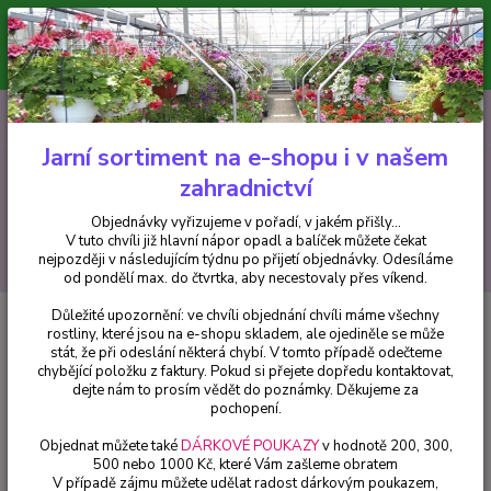
Minimální hodnota pro odeslání z e-shopu je 300 Kč.
V tuto chvíli již hlavní nápor objednávek opadl a balíček můžete čekat
nejpozději v následujícím týdnu po přijetí objednávky. Objednávky
vyřizujeme v pořadí, v jakém přišly...
0
ks
CZK
+420 602 223 614
za
0 Kč
Jarní sortiment na e-shopu i v našem
zahradnictví
Menu
Objednávky vyřizujeme v pořadí, v jakém přišly...
V tuto chvíli již hlavní nápor opadl a balíček můžete čekat
Hledat
nejpozději v následujícím týdnu po přijetí objednávky. Odesíláme
od pondělí max. do čtvrtka, aby necestovaly přes víkend.
Důležité upozornění: ve chvíli objednání chvíli máme všechny
Úvod
Trvalky
Delosperma- žluté, Kosmatec 3097
rostliny, které jsou na e-shopu skladem, ale ojediněle se může
stát, že při odeslání některá chybí. V tomto případě odečteme
Delosperma- žluté, Kosmatec
chybějící položku z faktury. Pokud si přejete dopředu kontaktovat,
3097
dejte nám to prosím vědět do poznámky. Děkujeme za
pochopení.
Objednat můžete také
DÁRKOVÉ POUKAZY
v hodnotě 200, 300,
500 nebo 1000 Kč, které Vám zašleme obratem
V případě zájmu můžete udělat radost dárkovým poukazem,