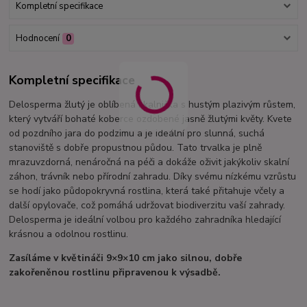
Kompletní specifikace
Hodnocení
0
Kompletní specifikace
Delosperma žlutý je oblíbená skalnička s hustým plazivým růstem,
který vytváří bohaté koberce ozdobené jasně žlutými květy. Kvete
od pozdního jara do podzimu a je ideální pro slunná, suchá
stanoviště s dobře propustnou půdou. Tato trvalka je plně
mrazuvzdorná, nenáročná na péči a dokáže oživit jakýkoliv skalní
záhon, trávník nebo přírodní zahradu. Díky svému nízkému vzrůstu
se hodí jako půdopokryvná rostlina, která také přitahuje včely a
další opylovače, což pomáhá udržovat biodiverzitu vaší zahrady.
Delosperma je ideální volbou pro každého zahradníka hledající
krásnou a odolnou rostlinu.
Zasíláme v květináči 9×9×10 cm jako silnou, dobře
zakořeněnou rostlinu připravenou k výsadbě.