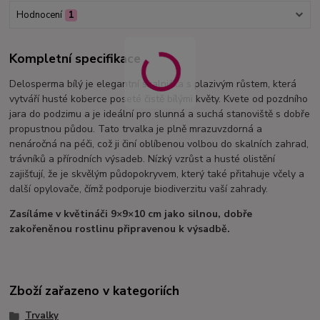
Hodnocení
1
Kompletní specifikace
Delosperma bílý je elegantní skalnička s plazivým růstem, která
vytváří husté koberce poseté čistě bílými květy. Kvete od pozdního
jara do podzimu a je ideální pro slunná a suchá stanoviště s dobře
propustnou půdou. Tato trvalka je plně mrazuvzdorná a
nenáročná na péči, což ji činí oblíbenou volbou do skalních zahrad,
trávníků a přírodních výsadeb. Nízký vzrůst a husté olistění
zajišťují, že je skvělým půdopokryvem, který také přitahuje včely a
další opylovače, čímž podporuje biodiverzitu vaší zahrady.
Zasíláme v květináči 9×9×10 cm jako silnou, dobře
zakořeněnou rostlinu připravenou k výsadbě.
Zboží zařazeno v kategoriích
Trvalky