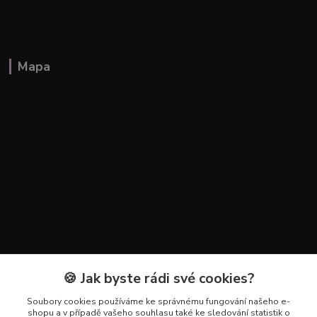
Mapa
🍪 Jak byste rádi své cookies?
Kontakty
Soubory cookies používáme ke správnému fungování našeho e-
+420 602 223 614
shopu a v případě vašeho souhlasu také ke sledování statistik o