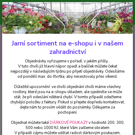
Minimální hodnota pro odeslání z e-shopu je 300 Kč.
V tuto chvíli již hlavní nápor objednávek opadl a balíček můžete čekat
nejpozději v následujícím týdnu po přijetí objednávky. Objednávky
vyřizujeme v pořadí, v jakém přišly...
0
ks
CZK
+420 602 223 614
za
0 Kč
Jarní sortiment na e-shopu i v našem
zahradnictví
Menu
Objednávky vyřizujeme v pořadí, v jakém přišly...
V tuto chvíli již hlavní nápor opadl a balíček můžete čekat
Hledat
nejpozději v následujícím týdnu po přijetí objednávky. Odesíláme
od pondělí max. do čtvrtka, aby necestovaly přes víkend.
Důležité upozornění: ve chvíli objednání chvíli máme všechny
Úvod
Trvalky
Delosperma- bílé - 1 ks
rostliny, které jsou na e-shopu skladem, ale ojediněle se může
stát, že při odeslání některá chybí. V tomto případě odečteme
Delosperma- bílé - 1 ks
chybějící položku z faktury. Pokud si přejete dopředu kontaktovat,
dejte nám to prosím vědět do poznámky. Děkujeme za
pochopení.
Objednat můžete také
DÁRKOVÉ POUKAZY
v hodnotě 200, 300,
500 nebo 1000 Kč, které Vám zašleme obratem
V případě zájmu můžete udělat radost dárkovým poukazem,