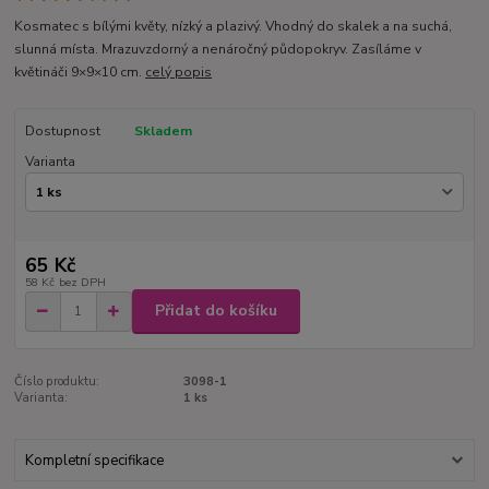
Kosmatec s bílými květy, nízký a plazivý. Vhodný do skalek a na suchá,
slunná místa. Mrazuvzdorný a nenáročný půdopokryv. Zasíláme v
květináči 9×9×10 cm.
celý popis
Dostupnost
Skladem
Varianta
65 Kč
58 Kč
bez DPH
Přidat do košíku
Číslo produktu:
3098-1
Varianta:
1 ks
Kompletní specifikace