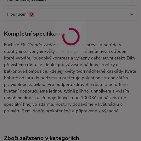
Hodnocení
0
Kompletní specifikace
Fuchsie
De Groot's Waterval
je elegantní převislá odrůda s
dlouhými červenými květy zakončenými velmi tmavým středem,
které vytvářejí působivý kontrast a výrazný dekorativní efekt. Díky
převislému růstu je ideální pro závěsné nádoby, truhlíky i
balkonové kompozice, kde její květy tvoří nádherné kaskády. Kvete
bohatě od jara do podzimu a preferuje polostinné stanoviště s
pravidelnou zálivkou. Pro podporu zdravého růstu a bohatého
kvetení doporučujeme jednou týdně přihnojit hnojivem s vyšším
obsahem draslíku. Při objednávce nad 1000 Kč od nás získáte
speciální hnojivo zdarma. Rostliny dodáváme v květináčku o
průměru 9 cm, dobře prokořeněné a připravené k výsadbě.
Zboží zařazeno v kategoriích