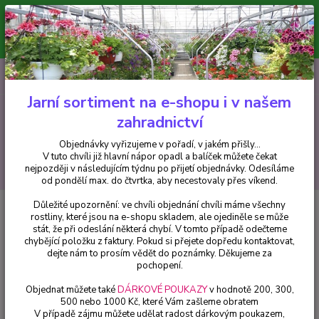
Minimální hodnota pro odeslání z e-shopu je 300 Kč.
V tuto chvíli již hlavní nápor objednávek opadl a balíček můžete čekat
nejpozději v následujícím týdnu po přijetí objednávky. Objednávky
vyřizujeme v pořadí, v jakém přišly...
0
ks
CZK
+420 602 223 614
za
0 Kč
Jarní sortiment na e-shopu i v našem
zahradnictví
Menu
Objednávky vyřizujeme v pořadí, v jakém přišly...
V tuto chvíli již hlavní nápor opadl a balíček můžete čekat
Hledat
nejpozději v následujícím týdnu po přijetí objednávky. Odesíláme
od pondělí max. do čtvrtka, aby necestovaly přes víkend.
Důležité upozornění: ve chvíli objednání chvíli máme všechny
Úvod
Fuchsie
De Groot's Waterval Fuchsie 781
rostliny, které jsou na e-shopu skladem, ale ojediněle se může
stát, že při odeslání některá chybí. V tomto případě odečteme
De Groot's Waterval Fuchsie 781
chybějící položku z faktury. Pokud si přejete dopředu kontaktovat,
dejte nám to prosím vědět do poznámky. Děkujeme za
pochopení.
Objednat můžete také
DÁRKOVÉ POUKAZY
v hodnotě 200, 300,
500 nebo 1000 Kč, které Vám zašleme obratem
V případě zájmu můžete udělat radost dárkovým poukazem,