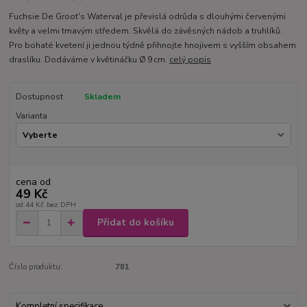
Fuchsie De Groot's Waterval je převislá odrůda s dlouhými červenými
květy a velmi tmavým středem. Skvělá do závěsných nádob a truhlíků.
Pro bohaté kvetení ji jednou týdně přihnojte hnojivem s vyšším obsahem
draslíku. Dodáváme v květináčku Ø 9 cm.
celý popis
Dostupnost
Skladem
Varianta
cena od
49 Kč
od
44 Kč
bez DPH
Přidat do košíku
Číslo produktu:
781
Kompletní specifikace