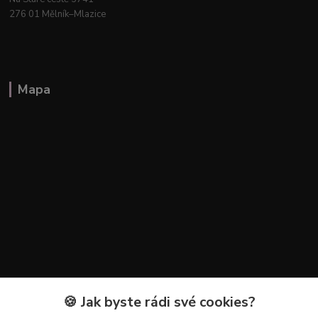
276 01 Mělník–Mlazice
Mapa
🍪 Jak byste rádi své cookies?
Kontakty