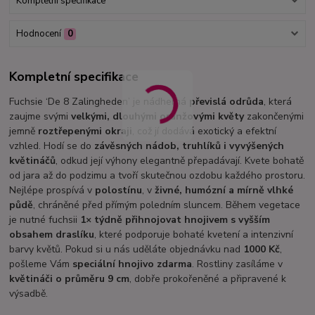
Kompletní specifikace
Hodnocení
0
Kompletní specifikace
Fuchsie ‘De 8 Zalingheden’ je nádherná
převislá odrůda
, která
zaujme svými
velkými, dlouhými oranžovými květy
zakončenými
jemně
roztřepenými okraji
, což jí dodává exotický a efektní
vzhled. Hodí se do
závěsných nádob, truhlíků i vyvýšených
květináčů
, odkud její výhony elegantně přepadávají. Kvete bohatě
od jara až do podzimu a tvoří skutečnou ozdobu každého prostoru.
Nejlépe prospívá v
polostínu
, v
živné, humózní a mírně vlhké
půdě
, chráněné před přímým poledním sluncem. Během vegetace
je nutné fuchsii
1× týdně přihnojovat hnojivem s vyšším
obsahem draslíku
, které podporuje bohaté kvetení a intenzivní
barvy květů. Pokud si u nás uděláte objednávku nad
1000 Kč
,
pošleme Vám
speciální hnojivo zdarma
. Rostliny zasíláme v
květináči o průměru 9 cm
, dobře prokořeněné a připravené k
výsadbě.