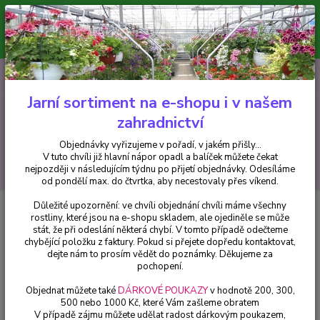
Minimální hodnota pro odeslání z e-shopu je 300 Kč.
V tuto chvíli již hlavní nápor objednávek opadl a balíček můžete čekat
nejpozději v následujícím týdnu po přijetí objednávky. Objednávky
vyřizujeme v pořadí, v jakém přišly...
0
ks
CZK
+420 602 223 614
za
0 Kč
Jarní sortiment na e-shopu i v našem
zahradnictví
Menu
Objednávky vyřizujeme v pořadí, v jakém přišly...
V tuto chvíli již hlavní nápor opadl a balíček můžete čekat
Hledat
nejpozději v následujícím týdnu po přijetí objednávky. Odesíláme
od pondělí max. do čtvrtka, aby necestovaly přes víkend.
Důležité upozornění: ve chvíli objednání chvíli máme všechny
Úvod
Fuchsie
De 8 Zalingheden Fuchsie - cena za kus v 3-kusovém
rostliny, které jsou na e-shopu skladem, ale ojediněle se může
balení
stát, že při odeslání některá chybí. V tomto případě odečteme
chybějící položku z faktury. Pokud si přejete dopředu kontaktovat,
De 8 Zalingheden Fuchsie - cena
dejte nám to prosím vědět do poznámky. Děkujeme za
za kus v 3-kusovém balení
pochopení.
Objednat můžete také
DÁRKOVÉ POUKAZY
v hodnotě 200, 300,
500 nebo 1000 Kč, které Vám zašleme obratem
V případě zájmu můžete udělat radost dárkovým poukazem,