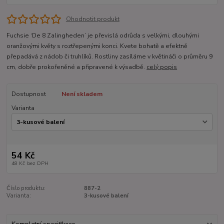
Ohodnotit produkt
Fuchsie ‘De 8 Zalingheden’ je převislá odrůda s velkými, dlouhými
oranžovými květy s roztřepenými konci. Kvete bohatě a efektně
přepadává z nádob či truhlíků. Rostliny zasíláme v květináči o průměru 9
cm, dobře prokořeněné a připravené k výsadbě.
celý popis
Dostupnost
Není skladem
Varianta
54 Kč
48 Kč
bez DPH
Číslo produktu:
887-2
Varianta:
3-kusové balení