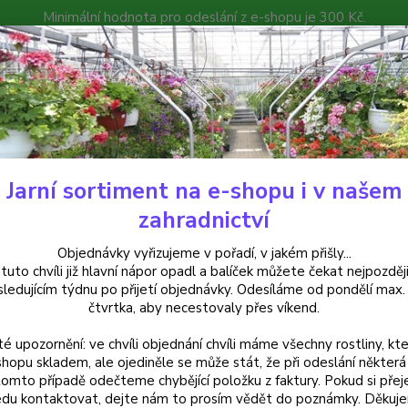
Minimální hodnota pro odeslání z e-shopu je 300 Kč.
íček můžete čekat nejpozději v následujícím týdnu po přijetí objedná
atalog
Poradna
Kontakty
Nevíte
Hledat
+420
Jarní sortiment na e-shopu i v našem
uchsie
David Fuchsie-mrazuvzdorná 527
zahradnictví
d Fuchsie-mrazuvzdorná 527
Objednávky vyřizujeme v pořadí, v jakém přišly...
 tuto chvíli již hlavní nápor opadl a balíček můžete čekat nejpozději
sledujícím týdnu po přijetí objednávky. Odesíláme od pondělí max.
čtvrtka, aby necestovaly přes víkend.
Fuchsi
té upozornění: ve chvíli objednání chvíli máme všechny rostliny, kte
drobně
shopu skladem, ale ojediněle se může stát, že při odeslání některá 
průměr
tomto případě odečteme chybějící položku z faktury. Pokud si přej
du kontaktovat, dejte nám to prosím vědět do poznámky. Děkuj