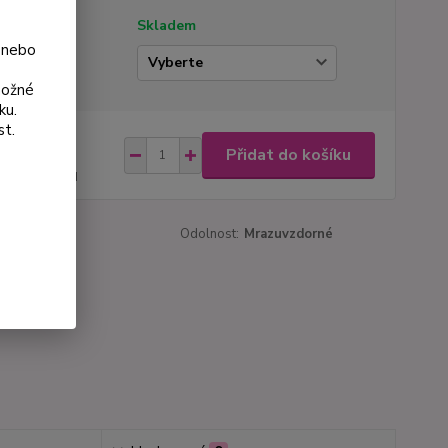
tupnost
Skladem
 nebo
ianta
možné
ku.
st.
na od
Přidat do košíku
 Kč
44 Kč
bez DPH
roduktu:
527
Odolnost:
Mrazuvzdorné