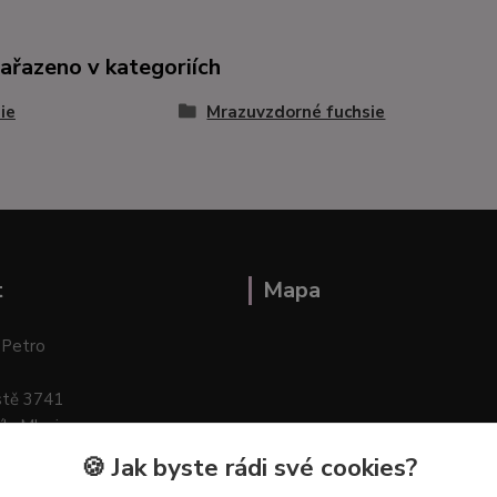
zařazeno v kategoriích
ie
Mrazuvzdorné fuchsie
t
Mapa
 Petro
stě 3741
ík–Mlazice
🍪 Jak byste rádi své cookies?