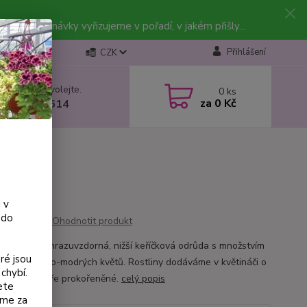
vky. Objednávky vyřizujeme v pořadí, v jakém přišly...
Přihlášení
CZK
 si rady? Zavolejte.
0
ks
za
0 Kč
 602 223 614
 v
 do
Ohodnotit produkt
e ‘David’ je mrazuvzdorná, nižší keříčková odrůda s množstvím
ré jsou
jších červeno-modrých květů. Rostliny dodáváme v květináči o
chybí.
u 9 cm, dobře prokořeněné.
celý popis
ete
eme za