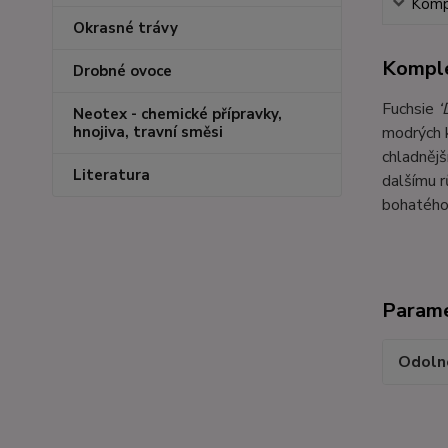
Kompl
Okrasné trávy
Komple
Drobné ovoce
Fuchsie
‘
Neotex - chemické přípravky,
modrých k
hnojiva, travní směsi
chladnějš
Literatura
dalšímu r
bohatého 
Param
Odoln