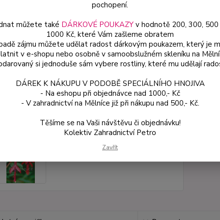
pochopení.
Dos
dnat můžete také
DÁRKOVÉ POUKAZY
v hodnotě 200, 300, 500
Var
1000 Kč, které Vám zašleme obratem
ípadě zájmu můžete udělat radost dárkovým poukazem, který je 
latnit v e-shopu nebo osobně v samoobslužném skleníku na Mělní
darovaný si jednoduše sám vybere rostliny, které mu udělají rado
ce
49
DÁREK K NÁKUPU V PODOBĚ SPECIÁLNÍHO HNOJIVA
od
- Na eshopu při objednávce nad 1000,- Kč
- V zahradnictví na Mělníce již při nákupu nad 500,- Kč.
Číslo p
Těšíme se na Vaši návštěvu či objednávku!
Kolektiv Zahradnictví Petro
Zavřít