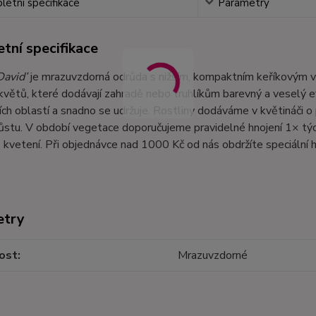
etní specifikace
Parametry
tní specifikace
David’
je mrazuvzdorná odrůda s nižším, kompaktním keříkovým 
větů, které dodávají zahradě nebo truhlíkům barevný a veselý ef
ích oblastí a snadno se udržuje. Rostliny dodáváme v květináči 
ůstu. V období vegetace doporučujeme pravidelné hnojení 1× tý
kvetení. Při objednávce nad 1000 Kč od nás obdržíte speciální h
etry
ost
Mrazuvzdorné