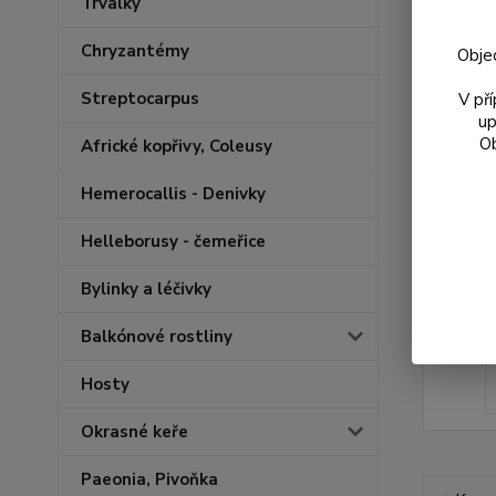
Trvalky
Chryzantémy
Obje
Streptocarpus
V př
up
Ob
Africké kopřivy, Coleusy
Hemerocallis - Denivky
Helleborusy - čemeřice
Bylinky a léčivky
Balkónové rostliny
Hosty
Okrasné keře
Paeonia, Pivoňka