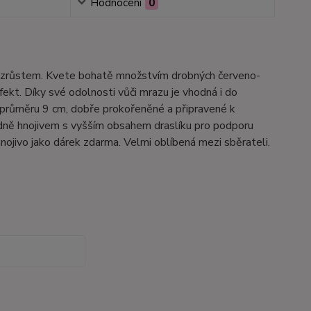
Hodnocení
0
vzrůstem. Kvete bohatě množstvím drobných červeno-
ekt. Díky své odolnosti vůči mrazu je vhodná i do
o průměru 9 cm, dobře prokořeněné a připravené k
dně hnojivem s vyšším obsahem draslíku pro podporu
nojivo jako dárek zdarma. Velmi oblíbená mezi sběrateli.