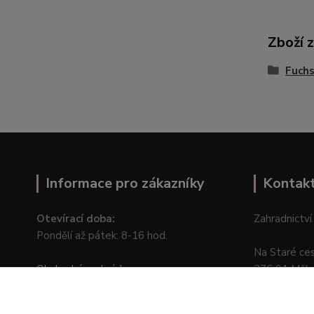
Zboží 
Fuchs
Informace pro zákazníky
Kontak
Otevírací doba:
Zahradnictví
Pondělí až pátek: 8-16 hod.
Na Staré ce
Obchodní podmínky
276 01 Měln
Online odstoupení od kupní smlouvy