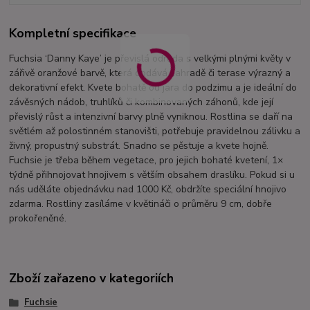
Kompletní specifikace
Fuchsia ‘Danny Kaye’ je převislá odrůda s velkými plnými květy v
zářivě oranžové barvě, která dodává zahradě či terase výrazný a
dekorativní efekt. Kvete bohatě od jara do podzimu a je ideální do
závěsných nádob, truhlíků či kombinovaných záhonů, kde její
převislý růst a intenzivní barvy plně vyniknou. Rostlina se daří na
světlém až polostinném stanovišti, potřebuje pravidelnou zálivku a
živný, propustný substrát. Snadno se pěstuje a kvete hojně.
Fuchsie je třeba během vegetace, pro jejich bohaté kvetení, 1×
týdně přihnojovat hnojivem s větším obsahem draslíku. Pokud si u
nás uděláte objednávku nad 1000 Kč, obdržíte speciální hnojivo
zdarma. Rostliny zasíláme v květináči o průměru 9 cm, dobře
prokořeněné.
Zboží zařazeno v kategoriích
Fuchsie