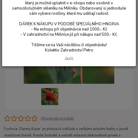
který je možné uplatnit v e-shopu nebo osobně v
samoobslužném skleníku na Mělníku. Obdarovaný si jednoduše
sám vybere rostliny, které mu udělají radost.
DÁREK K NÁKUPU V PODOBĚ SPECIÁLNÍHO HNOJIVA
- Na eshopu při objednávce nad 1000,- Kč
- V zahradnictví na Mělníce již při nákupu nad 500,- Kč.
Těšíme se na Vaši návštěvu či objednávku!
Kolektiv Zahradnictví Petro
Zavřít
Ohodnotit produkt
Fuchsia ‘Danny Kaye’ je převislá odrůda s velkými plnými květy v jasně
oranžové barvě. Kvete bohatě a vytváří výrazný dekorativní prvek v