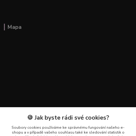
Mapa
🍪 Jak byste rádi své cookies?
Kontakty
Soubory cookies používáme ke správnému fungování našeho e-
+420 602 223 614
shopu a v případě vašeho souhlasu také ke sledování statistik o