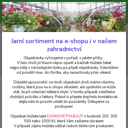
Minimální hodnota pro odeslání z e-shopu je 300 Kč.
V tuto chvíli již hlavní nápor objednávek opadl a balíček můžete čekat
nejpozději v následujícím týdnu po přijetí objednávky. Objednávky
vyřizujeme v pořadí, v jakém přišly...
0
ks
CZK
+420 602 223 614
za
0 Kč
Jarní sortiment na e-shopu i v našem
zahradnictví
Menu
Objednávky vyřizujeme v pořadí, v jakém přišly...
V tuto chvíli již hlavní nápor opadl a balíček můžete čekat
Hledat
nejpozději v následujícím týdnu po přijetí objednávky. Odesíláme
od pondělí max. do čtvrtka, aby necestovaly přes víkend.
Důležité upozornění: ve chvíli objednání chvíli máme všechny
Úvod
Fuchsie
Danny Kaye Fuchsie ( Fuchsie) - cena za kus v 3-kusovém
rostliny, které jsou na e-shopu skladem, ale ojediněle se může
balení
stát, že při odeslání některá chybí. V tomto případě odečteme
chybějící položku z faktury. Pokud si přejete dopředu kontaktovat,
Danny Kaye Fuchsie ( Fuchsie) -
dejte nám to prosím vědět do poznámky. Děkujeme za
cena za kus v 3-kusovém balení
pochopení.
Objednat můžete také
DÁRKOVÉ POUKAZY
v hodnotě 200, 300,
500 nebo 1000 Kč, které Vám zašleme obratem
V případě zájmu můžete udělat radost dárkovým poukazem,