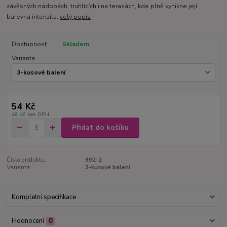
závěsných nádobách, truhlících i na terasách, kde plně vynikne její
barevná intenzita.
celý popis
Dostupnost
Skladem
Varianta
54 Kč
48 Kč
bez DPH
Přidat do košíku
Číslo produktu:
992-2
Varianta:
3-kusové balení
Kompletní specifikace
Hodnocení
0