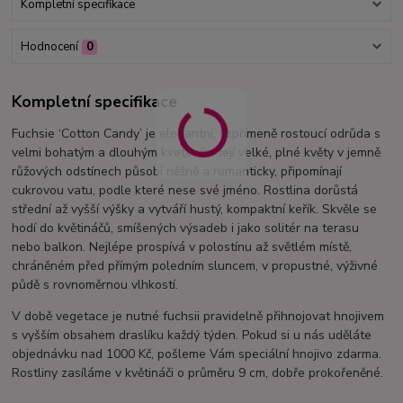
Kompletní specifikace
Hodnocení
0
Kompletní specifikace
Fuchsie ‘Cotton Candy’ je elegantní, vzpřímeně rostoucí odrůda s
velmi bohatým a dlouhým kvetením. Její velké, plné květy v jemně
růžových odstínech působí něžně a romanticky, připomínají
cukrovou vatu, podle které nese své jméno. Rostlina dorůstá
střední až vyšší výšky a vytváří hustý, kompaktní keřík. Skvěle se
hodí do květináčů, smíšených výsadeb i jako solitér na terasu
nebo balkon. Nejlépe prospívá v polostínu až světlém místě,
chráněném před přímým poledním sluncem, v propustné, výživné
půdě s rovnoměrnou vlhkostí.
V době vegetace je nutné fuchsii pravidelně přihnojovat hnojivem
s vyšším obsahem draslíku každý týden. Pokud si u nás uděláte
objednávku nad 1000 Kč, pošleme Vám speciální hnojivo zdarma.
Rostliny zasíláme v květináči o průměru 9 cm, dobře prokořeněné.