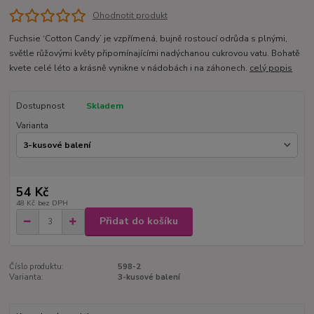
Ohodnotit produkt
Fuchsie ‘Cotton Candy’ je vzpřímená, bujně rostoucí odrůda s plnými,
světle růžovými květy připomínajícími nadýchanou cukrovou vatu. Bohatě
kvete celé léto a krásně vynikne v nádobách i na záhonech.
celý popis
Dostupnost
Skladem
Varianta
54 Kč
48 Kč
bez DPH
Přidat do košíku
Číslo produktu:
598-2
Varianta:
3-kusové balení