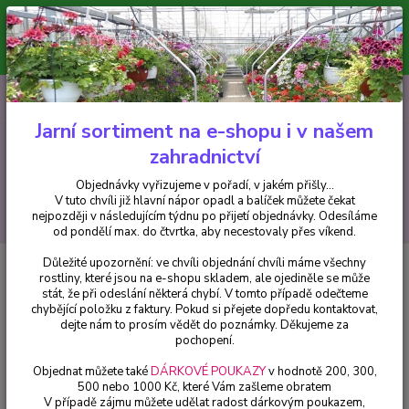
Minimální hodnota pro odeslání z e-shopu je 300 Kč.
V tuto chvíli již hlavní nápor objednávek opadl a balíček můžete čekat
nejpozději v následujícím týdnu po přijetí objednávky. Objednávky
vyřizujeme v pořadí, v jakém přišly...
0
ks
CZK
+420 602 223 614
za
0 Kč
Jarní sortiment na e-shopu i v našem
zahradnictví
Menu
Objednávky vyřizujeme v pořadí, v jakém přišly...
V tuto chvíli již hlavní nápor opadl a balíček můžete čekat
Hledat
nejpozději v následujícím týdnu po přijetí objednávky. Odesíláme
od pondělí max. do čtvrtka, aby necestovaly přes víkend.
Důležité upozornění: ve chvíli objednání chvíli máme všechny
Úvod
Fuchsie
Cotton Candy Fuchsie - cena za kus v 3-kusovém balení
rostliny, které jsou na e-shopu skladem, ale ojediněle se může
stát, že při odeslání některá chybí. V tomto případě odečteme
Cotton Candy Fuchsie - cena za
chybějící položku z faktury. Pokud si přejete dopředu kontaktovat,
kus v 3-kusovém balení
dejte nám to prosím vědět do poznámky. Děkujeme za
pochopení.
Objednat můžete také
DÁRKOVÉ POUKAZY
v hodnotě 200, 300,
500 nebo 1000 Kč, které Vám zašleme obratem
V případě zájmu můžete udělat radost dárkovým poukazem,