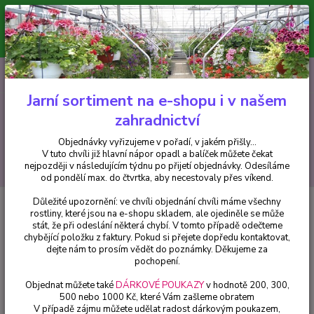
Minimální hodnota pro odeslání z e-shopu je 300 Kč.
V tuto chvíli již hlavní nápor objednávek opadl a balíček můžete čekat
nejpozději v následujícím týdnu po přijetí objednávky. Objednávky
vyřizujeme v pořadí, v jakém přišly...
0
ks
CZK
+420 602 223 614
za
0 Kč
Jarní sortiment na e-shopu i v našem
zahradnictví
Menu
Objednávky vyřizujeme v pořadí, v jakém přišly...
V tuto chvíli již hlavní nápor opadl a balíček můžete čekat
Hledat
nejpozději v následujícím týdnu po přijetí objednávky. Odesíláme
od pondělí max. do čtvrtka, aby necestovaly přes víkend.
Důležité upozornění: ve chvíli objednání chvíli máme všechny
Úvod
Okrasné trávy
Cortaderia Selloana, stříbrná - cena na prodejně
rostliny, které jsou na e-shopu skladem, ale ojediněle se může
stát, že při odeslání některá chybí. V tomto případě odečteme
Cortaderia Selloana, stříbrná -
chybějící položku z faktury. Pokud si přejete dopředu kontaktovat,
cena na prodejně
dejte nám to prosím vědět do poznámky. Děkujeme za
pochopení.
Objednat můžete také
DÁRKOVÉ POUKAZY
v hodnotě 200, 300,
500 nebo 1000 Kč, které Vám zašleme obratem
V případě zájmu můžete udělat radost dárkovým poukazem,