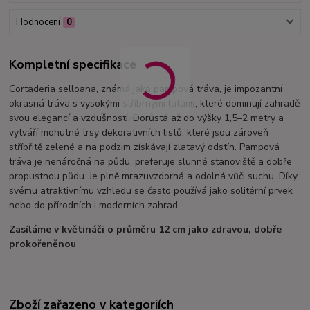
Hodnocení
0
Kompletní specifikace
Cortaderia selloana, známá jako pampová tráva, je impozantní
okrasná tráva s vysokými stříbrnými latami, které dominují zahradě
svou elegancí a vzdušností. Dorůstá až do výšky 1,5–2 metry a
vytváří mohutné trsy dekorativních listů, které jsou zároveň
stříbřitě zelené a na podzim získávají zlatavý odstín. Pampová
tráva je nenáročná na půdu, preferuje slunné stanoviště a dobře
propustnou půdu. Je plně mrazuvzdorná a odolná vůči suchu. Díky
svému atraktivnímu vzhledu se často používá jako solitérní prvek
nebo do přírodních i moderních zahrad.
Zasíláme v květináči o průměru 12 cm jako zdravou, dobře
prokořeněnou
Zboží zařazeno v kategoriích