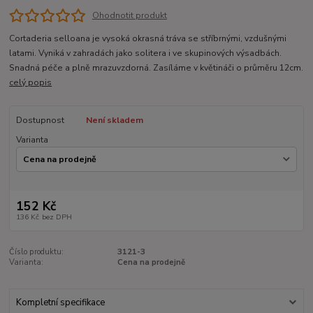
Ohodnotit produkt
Cortaderia selloana je vysoká okrasná tráva se stříbrnými, vzdušnými
latami. Vyniká v zahradách jako solitera i ve skupinových výsadbách.
Snadná péče a plně mrazuvzdorná. Zasíláme v květináči o průměru 12cm.
celý popis
Dostupnost
Není skladem
Varianta
152 Kč
136 Kč
bez DPH
Číslo produktu:
3121-3
Varianta:
Cena na prodejně
Kompletní specifikace