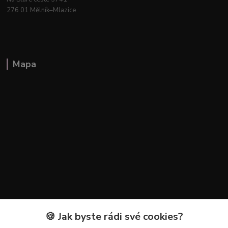
276 01 Mělník–Mlazice
Mapa
🍪 Jak byste rádi své cookies?
Kontakty