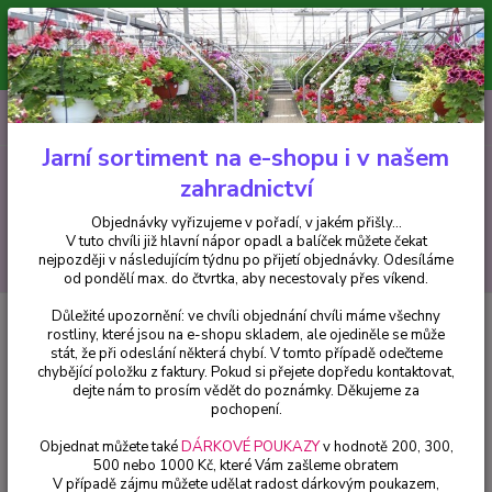
Minimální hodnota pro odeslání z e-shopu je 300 Kč.
V tuto chvíli již hlavní nápor objednávek opadl a balíček můžete čekat
nejpozději v následujícím týdnu po přijetí objednávky. Objednávky
vyřizujeme v pořadí, v jakém přišly...
0
ks
CZK
+420 602 223 614
za
0 Kč
Jarní sortiment na e-shopu i v našem
zahradnictví
Menu
Objednávky vyřizujeme v pořadí, v jakém přišly...
V tuto chvíli již hlavní nápor opadl a balíček můžete čekat
Hledat
nejpozději v následujícím týdnu po přijetí objednávky. Odesíláme
od pondělí max. do čtvrtka, aby necestovaly přes víkend.
Důležité upozornění: ve chvíli objednání chvíli máme všechny
Úvod
Okrasné trávy
Cortaderia Selloana, stříbrná - 1 ks
rostliny, které jsou na e-shopu skladem, ale ojediněle se může
stát, že při odeslání některá chybí. V tomto případě odečteme
Cortaderia Selloana, stříbrná - 1
chybějící položku z faktury. Pokud si přejete dopředu kontaktovat,
ks
dejte nám to prosím vědět do poznámky. Děkujeme za
pochopení.
Objednat můžete také
DÁRKOVÉ POUKAZY
v hodnotě 200, 300,
500 nebo 1000 Kč, které Vám zašleme obratem
V případě zájmu můžete udělat radost dárkovým poukazem,