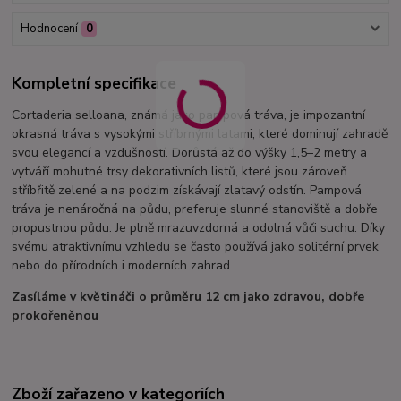
Hodnocení
0
Kompletní specifikace
Cortaderia selloana, známá jako pampová tráva, je impozantní
okrasná tráva s vysokými stříbrnými latami, které dominují zahradě
svou elegancí a vzdušností. Dorůstá až do výšky 1,5–2 metry a
vytváří mohutné trsy dekorativních listů, které jsou zároveň
stříbřitě zelené a na podzim získávají zlatavý odstín. Pampová
tráva je nenáročná na půdu, preferuje slunné stanoviště a dobře
propustnou půdu. Je plně mrazuvzdorná a odolná vůči suchu. Díky
svému atraktivnímu vzhledu se často používá jako solitérní prvek
nebo do přírodních i moderních zahrad.
Zasíláme v květináči o průměru 12 cm jako zdravou, dobře
prokořeněnou
Zboží zařazeno v kategoriích