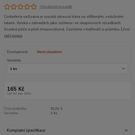
Ohodnotit produkt
Cortaderia selloana je vysoká okrasná tráva se stříbrnými, vzdušnými
latami. Vyniká v zahradách jako solitera i ve skupinových výsadbách.
Snadná péče a plně mrazuvzdorná. Zasíláme v květináči o průměru 12cm.
celý popis
Dostupnost
Není skladem
Varianta
165 Kč
147 Kč
bez DPH
Číslo produktu:
3121-1
Varianta:
1 ks
Kompletní specifikace