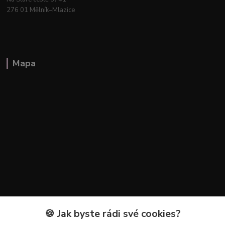
276 01 Mělník–Mlazice
Mapa
🍪 Jak byste rádi své cookies?
Kontakty