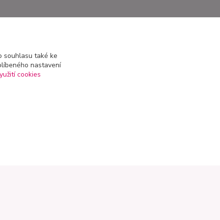
 souhlasu také ke
blíbeného nastavení
yužití cookies
Kontakty
+420 602 223 614
info@zahradnictvipetro.cz