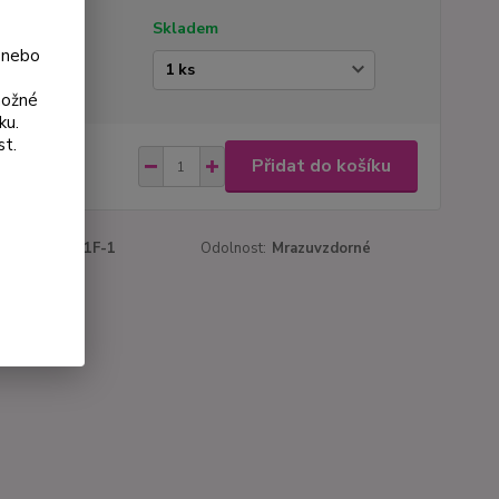
tupnost
Skladem
 nebo
ianta
možné
ku.
st.
 Kč
Přidat do košíku
Kč
bez DPH
roduktu:
1111F-1
Odolnost:
Mrazuvzdorné
a:
1 ks