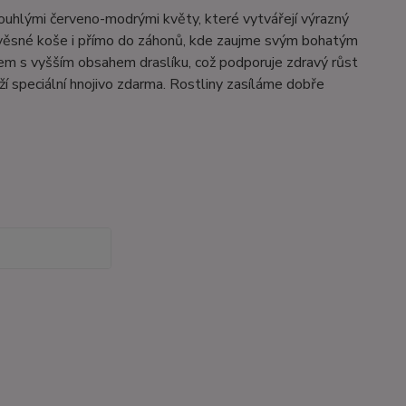
louhlými červeno-modrými květy, které vytvářejí výrazný
, závěsné koše i přímo do záhonů, kde zaujme svým bohatým
vem s vyšším obsahem draslíku, což podporuje zdravý růst
ží speciální hnojivo zdarma. Rostliny zasíláme dobře