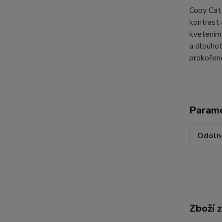
Copy Cat 
kontrast 
kvetením.
a dlouhot
prokořeně
Param
Odoln
Zboží 