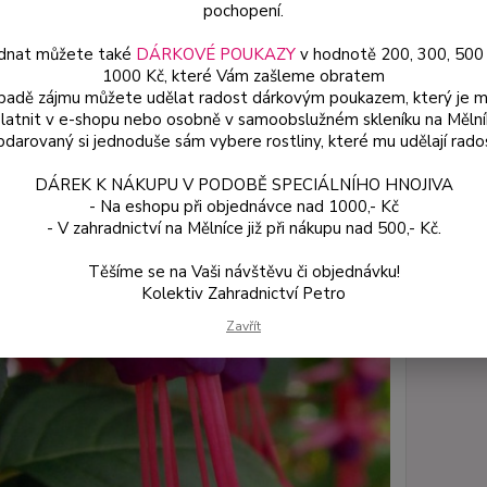
pochopení.
Dos
dnat můžete také
DÁRKOVÉ POUKAZY
v hodnotě 200, 300, 500
Var
1000 Kč, které Vám zašleme obratem
ípadě zájmu můžete udělat radost dárkovým poukazem, který je 
latnit v e-shopu nebo osobně v samoobslužném skleníku na Mělní
darovaný si jednoduše sám vybere rostliny, které mu udělají rado
59
53 
DÁREK K NÁKUPU V PODOBĚ SPECIÁLNÍHO HNOJIVA
- Na eshopu při objednávce nad 1000,- Kč
- V zahradnictví na Mělníce již při nákupu nad 500,- Kč.
Číslo p
Variant
Těšíme se na Vaši návštěvu či objednávku!
Kolektiv Zahradnictví Petro
Zavřít