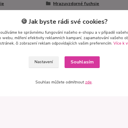
ie
Mrazuvzdorné fuchsie
🍪 Jak byste rádi své cookies?
používáme ke správnému fungování našeho e-shopu a v případě vašeho
k o webu, měření efektivity reklamních kampaní, zapamatování vašeho o
 stránek, či zobrazení reklam odpovídajících vašim preferencím.
Více k v
t
Mapa
Souhlasím
Nastavení
 Petro
stě 3741
Souhlas můžete odmítnout
zde
.
ík–Mlazice