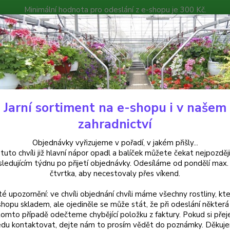
Minimální hodnota pro odeslání z e-shopu je 300 Kč.
íček můžete čekat nejpozději v následujícím týdnu po přijetí objedná
atalog
Poradna
Kontakty
Nevíte
Hledat
+420
Jarní sortiment na e-shopu i v našem
uchsie
Copy Cat-mrazuvzdorná - 1 ks
zahradnictví
 Cat-mrazuvzdorná - 1 ks
Objednávky vyřizujeme v pořadí, v jakém přišly...
 tuto chvíli již hlavní nápor opadl a balíček můžete čekat nejpozději
sledujícím týdnu po přijetí objednávky. Odesíláme od pondělí max.
čtvrtka, aby necestovaly přes víkend.
Copy C
té upozornění: ve chvíli objednání chvíli máme všechny rostliny, kte
podlou
shopu skladem, ale ojediněle se může stát, že při odeslání některá 
atrakt
tomto případě odečteme chybějící položku z faktury. Pokud si přej
du kontaktovat, dejte nám to prosím vědět do poznámky. Děkuj