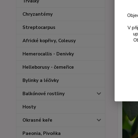
Trvalky
Chryzantémy
Obje
Streptocarpus
V př
up
Ob
Africké kopřivy, Coleusy
Hemerocallis - Denivky
Helleborusy - čemeřice
Bylinky a léčivky
Balkónové rostliny
Hosty
Okrasné keře
Paeonia, Pivoňka