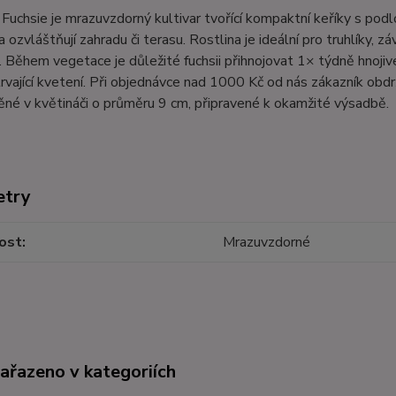
Fuchsie je mrazuvzdorný kultivar tvořící kompaktní keříky s pod
a ozvláštňují zahradu či terasu. Rostlina je ideální pro truhlíky
 Během vegetace je důležité fuchsii přihnojovat 1× týdně hnoji
rvající kvetení. Při objednávce nad 1000 Kč od nás zákazník obdr
né v květináči o průměru 9 cm, připravené k okamžité výsadbě.
etry
ost
Mrazuvzdorné
zařazeno v kategoriích