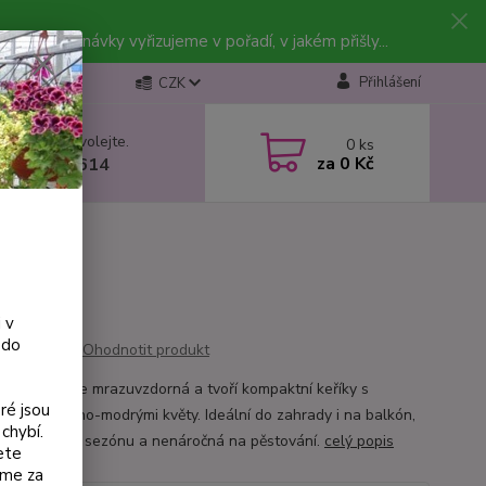
vky. Objednávky vyřizujeme v pořadí, v jakém přišly...
Přihlášení
CZK
 si rady? Zavolejte.
0
ks
za
0 Kč
 602 223 614
 v
 do
Ohodnotit produkt
at Fuchsie je mrazuvzdorná a tvoří kompaktní keříky s
ré jsou
hlými červeno-modrými květy. Ideální do zahrady i na balkón,
chybí.
ivní po celou sezónu a nenáročná na pěstování.
celý popis
ete
eme za