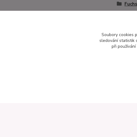
Fuchs
Soubory cookies 
sledování statisti
při používání
Informace pro zákazníky
Kontak
Otevírací doba:
Zahradnictví
Pondělí až pátek: 8-16 hod.
Na Staré ce
Obchodní podmínky
276 01 Měln
Online odstoupení od kupní smlouvy