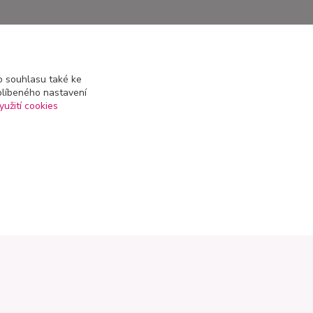
 souhlasu také ke
blíbeného nastavení
yužití cookies
Kontakty
+420 602 223 614
info@zahradnictvipetro.cz