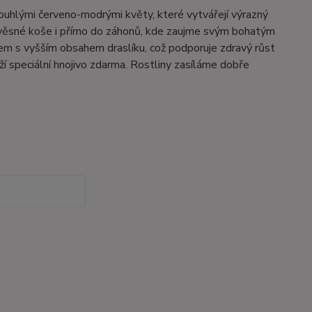
louhlými červeno-modrými květy, které vytvářejí výrazný
, závěsné koše i přímo do záhonů, kde zaujme svým bohatým
vem s vyšším obsahem draslíku, což podporuje zdravý růst
ží speciální hnojivo zdarma. Rostliny zasíláme dobře