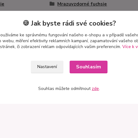
ie
Mrazuvzdorné fuchsie
🍪 Jak byste rádi své cookies?
používáme ke správnému fungování našeho e-shopu a v případě vašeho
k o webu, měření efektivity reklamních kampaní, zapamatování vašeho o
 stránek, či zobrazení reklam odpovídajících vašim preferencím.
Více k v
t
Mapa
Souhlasím
Nastavení
 Petro
stě 3741
Souhlas můžete odmítnout
zde
.
ík–Mlazice