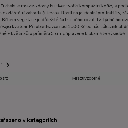
Fuchsie je mrazuvzdorný kultivar tvořící kompaktní keříky s pod
a ozvláštňují zahradu či terasu. Rostlina je ideální pro truhlíky
 Během vegetace je důležité fuchsii přihnojovat 1× týdně hnoji
rvající kvetení. Při objednávce nad 1000 Kč od nás zákazník obdr
né v květináči o průměru 9 cm, připravené k okamžité výsadbě.
etry
ost
Mrazuvzdorné
zařazeno v kategoriích