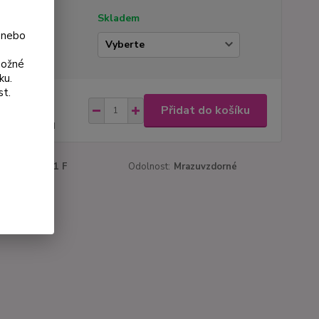
tupnost
Skladem
 nebo
ianta
možné
ku.
st.
na od
Přidat do košíku
 Kč
44 Kč
bez DPH
roduktu:
1111 F
Odolnost:
Mrazuvzdorné