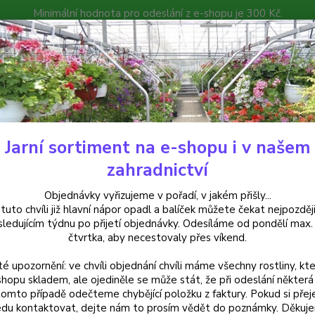
Minimální hodnota pro odeslání z e-shopu je 300 Kč.
íček můžete čekat nejpozději v následujícím týdnu po přijetí objedná
atalog
Poradna
Kontakty
Nevíte
Hledat
+420
Jarní sortiment na e-shopu i v našem
uchsie
Copy Cat-mrazuvzdorná 1111 F
zahradnictví
 Cat-mrazuvzdorná 1111 F
Objednávky vyřizujeme v pořadí, v jakém přišly...
 tuto chvíli již hlavní nápor opadl a balíček můžete čekat nejpozději
sledujícím týdnu po přijetí objednávky. Odesíláme od pondělí max.
čtvrtka, aby necestovaly přes víkend.
Copy C
té upozornění: ve chvíli objednání chvíli máme všechny rostliny, kte
podlou
shopu skladem, ale ojediněle se může stát, že při odeslání některá 
atrakt
tomto případě odečteme chybějící položku z faktury. Pokud si přej
du kontaktovat, dejte nám to prosím vědět do poznámky. Děkuj