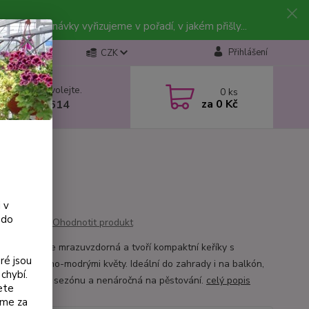
vky. Objednávky vyřizujeme v pořadí, v jakém přišly...
Přihlášení
CZK
 si rady? Zavolejte.
0
ks
za
0 Kč
 602 223 614
 v
 do
Ohodnotit produkt
at Fuchsie je mrazuvzdorná a tvoří kompaktní keříky s
ré jsou
hlými červeno-modrými květy. Ideální do zahrady i na balkón,
chybí.
ivní po celou sezónu a nenáročná na pěstování.
celý popis
ete
eme za