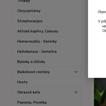
Trvalky
Chryzantémy
Obje
Streptocarpus
V př
up
Ob
Africké kopřivy, Coleusy
Hemerocallis - Denivky
Helleborusy - čemeřice
Bylinky a léčivky
Balkónové rostliny
Hosty
Okrasné keře
Paeonia, Pivoňka