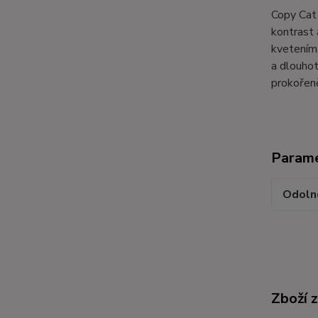
Copy Cat 
kontrast 
kvetením.
a dlouhot
prokořeně
Param
Odoln
Zboží 