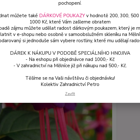
pochopení.
Dos
dnat můžete také
DÁRKOVÉ POUKAZY
v hodnotě 200, 300, 500
Var
1000 Kč, které Vám zašleme obratem
ípadě zájmu můžete udělat radost dárkovým poukazem, který je 
latnit v e-shopu nebo osobně v samoobslužném skleníku na Mělní
darovaný si jednoduše sám vybere rostliny, které mu udělají rado
ce
49
DÁREK K NÁKUPU V PODOBĚ SPECIÁLNÍHO HNOJIVA
od
- Na eshopu při objednávce nad 1000,- Kč
- V zahradnictví na Mělníce již při nákupu nad 500,- Kč.
Číslo p
Těšíme se na Vaši návštěvu či objednávku!
Kolektiv Zahradnictví Petro
Zavřít