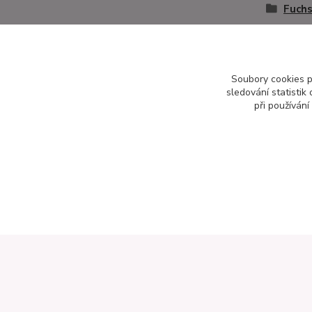
Fuchs
Soubory cookies 
sledování statisti
při používání
Informace pro zákazníky
Kontak
Otevírací doba:
Zahradnictví
Pondělí až pátek: 8-16 hod.
Na Staré ce
Obchodní podmínky
276 01 Měln
Online odstoupení od kupní smlouvy