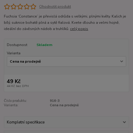
Ohodnotit produkt
Fuchsia ‘Constance’ je převislá odrůda s velkými, plnými květy. Kalich je
bílý, suknice bohatě plná a sytě fialová. Kvete dlouho a velmi hojně,
ideální do závěsných nádob a truhlíků.
celý popis
Dostupnost
Skladem
Varianta
49 Kč
44 Kč
bez DPH
Číslo produktu:
916-3
Varianta:
Cena na prodejně
Kompletní specifikace