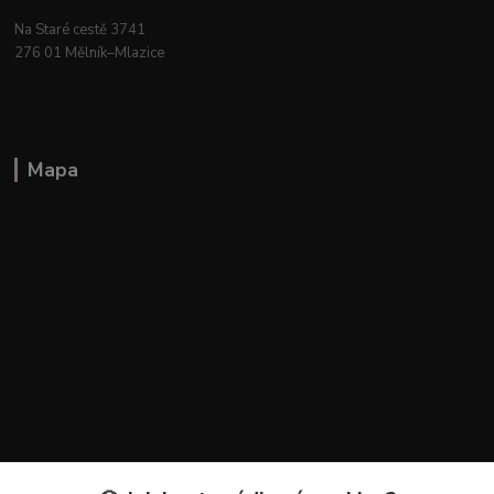
Na Staré cestě 3741
276 01 Mělník–Mlazice
Mapa