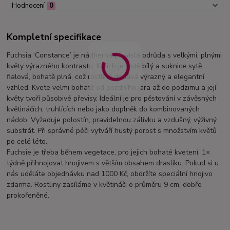
Hodnocení
0
Kompletní specifikace
Fuchsia ‘Constance’ je nádherná převislá odrůda s velkými, plnými
květy výrazného kontrastu. Kalich je čistě bílý a suknice sytě
fialová, bohatě plná, což rostlině dodává výrazný a elegantní
vzhled. Kvete velmi bohatě od pozdního jara až do podzimu a její
květy tvoří působivé převisy. Ideální je pro pěstování v závěsných
květináčích, truhlících nebo jako doplněk do kombinovaných
nádob. Vyžaduje polostín, pravidelnou zálivku a vzdušný, výživný
substrát. Při správné péči vytváří hustý porost s množstvím květů
po celé léto.
Fuchsie je třeba během vegetace, pro jejich bohaté kvetení, 1×
týdně přihnojovat hnojivem s větším obsahem draslíku. Pokud si u
nás uděláte objednávku nad 1000 Kč, obdržíte speciální hnojivo
zdarma. Rostliny zasíláme v květináči o průměru 9 cm, dobře
prokořeněné.