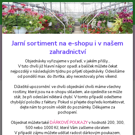
Minimální hodnota pro odeslání z e-shopu je 300 Kč.
V tuto chvíli již hlavní nápor objednávek opadl a balíček můžete čekat
nejpozději v následujícím týdnu po přijetí objednávky. Objednávky
vyřizujeme v pořadí, v jakém přišly...
0
ks
CZK
+420 602 223 614
za
0 Kč
Jarní sortiment na e-shopu i v našem
zahradnictví
Menu
Objednávky vyřizujeme v pořadí, v jakém přišly...
V tuto chvíli již hlavní nápor opadl a balíček můžete čekat
Hledat
nejpozději v následujícím týdnu po přijetí objednávky. Odesíláme
od pondělí max. do čtvrtka, aby necestovaly přes víkend.
Důležité upozornění: ve chvíli objednání chvíli máme všechny
Úvod
Fuchsie
Constance Fuchsie ( Fuchsie Constance) - cena na prodejně
rostliny, které jsou na e-shopu skladem, ale ojediněle se může
stát, že při odeslání některá chybí. V tomto případě odečteme
Constance Fuchsie ( Fuchsie
chybějící položku z faktury. Pokud si přejete dopředu kontaktovat,
Constance) - cena na prodejně
dejte nám to prosím vědět do poznámky. Děkujeme za
pochopení.
Objednat můžete také
DÁRKOVÉ POUKAZY
v hodnotě 200, 300,
500 nebo 1000 Kč, které Vám zašleme obratem
V případě zájmu můžete udělat radost dárkovým poukazem,