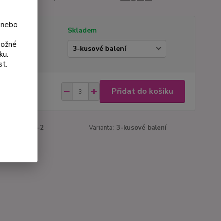
 nebo
tupnost
Skladem
možné
ianta
ku.
st.
 Kč
Přidat do košíku
Kč
bez DPH
roduktu:
916-2
Varianta:
3-kusové balení