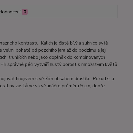
Hodnocení
0
razného kontrastu. Kalich je čistě bílý a suknice sytě
e velmi bohatě od pozdního jara až do podzimu a její
čích, truhlících nebo jako doplněk do kombinovaných
. Při správné péči vytváří hustý porost s množstvím květů
hnojovat hnojivem s větším obsahem draslíku. Pokud si u
ostliny zasíláme v květináči o průměru 9 cm, dobře