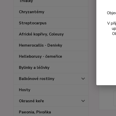
Trvalky
Chryzantémy
Obje
Streptocarpus
V př
up
Ob
Africké kopřivy, Coleusy
Hemerocallis - Denivky
Helleborusy - čemeřice
Bylinky a léčivky
Balkónové rostliny
Hosty
Okrasné keře
Paeonia, Pivoňka