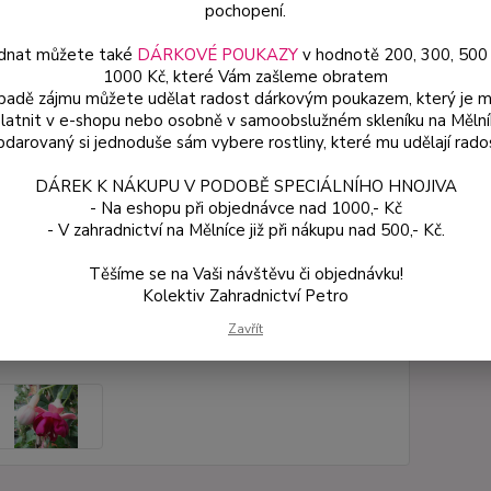
pochopení.
dnat můžete také
DÁRKOVÉ POUKAZY
v hodnotě 200, 300, 500
Dos
1000 Kč, které Vám zašleme obratem
ípadě zájmu můžete udělat radost dárkovým poukazem, který je 
Var
latnit v e-shopu nebo osobně v samoobslužném skleníku na Mělní
darovaný si jednoduše sám vybere rostliny, které mu udělají rado
DÁREK K NÁKUPU V PODOBĚ SPECIÁLNÍHO HNOJIVA
54
- Na eshopu při objednávce nad 1000,- Kč
48 
- V zahradnictví na Mělníce již při nákupu nad 500,- Kč.
Těšíme se na Vaši návštěvu či objednávku!
Číslo p
Kolektiv Zahradnictví Petro
Zavřít