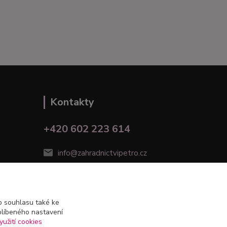
Kontakty
+420 602 223 614
info@zahradnictvipetro.cz
 souhlasu také ke
blíbeného nastavení
yužití cookies