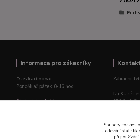
Zboží 
Fuchs
Informace pro zákazníky
Kontak
Otevírací doba:
Zahradnictví
Pondělí až pátek: 8-16 hod.
Na Staré ce
Obchodní podmínky
276 01 Měln
Online odstoupení od kupní smlouvy
Soubory cookies 
sledování statisti
při používání