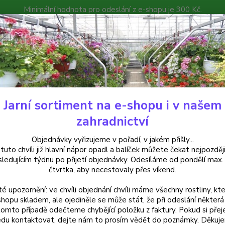
Minimální hodnota pro odeslání z e-shopu je 300 Kč.
íček můžete čekat nejpozději v následujícím týdnu po přijetí objedná
atalog
Poradna
Kontakty
Nevíte
Hledat
+420
Jarní sortiment na e-shopu i v našem
uchsie
Constance Fuchsie ( Fuchsie Constance) - cena za kus v 3-kusov
zahradnictví
tance Fuchsie ( Fuchsie Constanc
Objednávky vyřizujeme v pořadí, v jakém přišly...
 tuto chvíli již hlavní nápor opadl a balíček můžete čekat nejpozději
vém balení
sledujícím týdnu po přijetí objednávky. Odesíláme od pondělí max.
čtvrtka, aby necestovaly přes víkend.
té upozornění: ve chvíli objednání chvíli máme všechny rostliny, kte
Fuchsia
shopu skladem, ale ojediněle se může stát, že při odeslání některá 
tomto případě odečteme chybějící položku z faktury. Pokud si přej
je bílý
du kontaktovat, dejte nám to prosím vědět do poznámky. Děkuj
hojně,