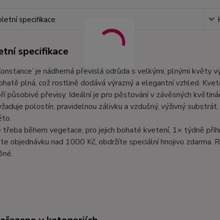
etní specifikace
tní specifikace
Constance’ je nádherná převislá odrůda s velkými, plnými květy vý
bohatě plná, což rostlině dodává výrazný a elegantní vzhled. Kvet
ří působivé převisy. Ideální je pro pěstování v závěsných květiná
žaduje polostín, pravidelnou zálivku a vzdušný, výživný substrát
éto.
e třeba během vegetace, pro jejich bohaté kvetení, 1× týdně při
te objednávku nad 1000 Kč, obdržíte speciální hnojivo zdarma. R
ěné.