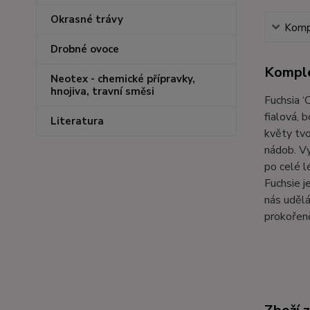
Okrasné trávy
Kompl
Drobné ovoce
Komple
Neotex - chemické přípravky,
hnojiva, travní směsi
Fuchsia ‘
fialová, 
Literatura
květy tvo
nádob. Vy
po celé l
Fuchsie j
nás udělá
prokořen