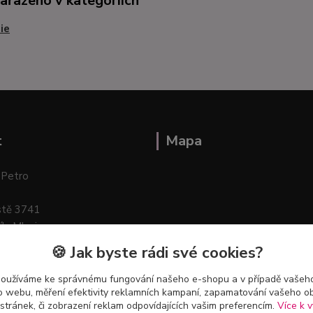
zařazeno v kategoriích
ie
t
Mapa
 Petro
stě 3741
ík–Mlazice
🍪 Jak byste rádi své cookies?
používáme ke správnému fungování našeho e-shopu a v případě vašeho
k o webu, měření efektivity reklamních kampaní, zapamatování vašeho o
 stránek, či zobrazení reklam odpovídajících vašim preferencím.
Více k v