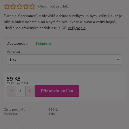
Ohodnotit produkt
Fuchsia ‘Constance’ je převislá odrůda s velkými, plnými květy. Kalich je
bílý, suknice bohatě plná a sytě fialová. Kvete dlouho a velmi hojně,
ideální do závěsných nádob a truhlíků.
celý popis
Dostupnost
Skladem
Varianta
59 Kč
53 Kč
bez DPH
Přidat do košíku
Číslo produktu:
916-1
Varianta:
1 ks