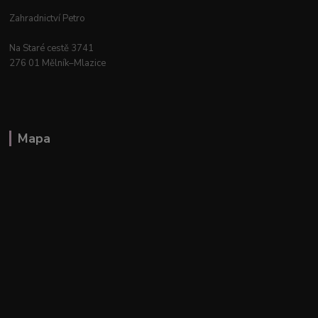
Zahradnictví Petro
Na Staré cestě 3741
276 01 Mělník–Mlazice
Mapa