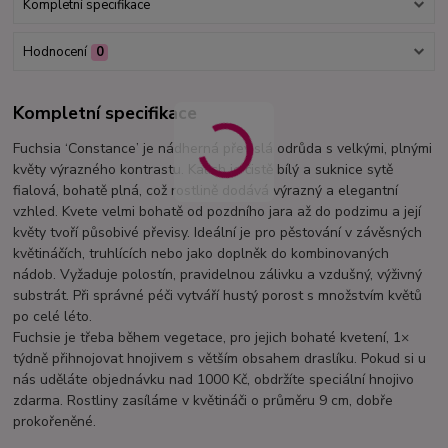
Kompletní specifikace
Hodnocení
0
Kompletní specifikace
Fuchsia ‘Constance’ je nádherná převislá odrůda s velkými, plnými
květy výrazného kontrastu. Kalich je čistě bílý a suknice sytě
fialová, bohatě plná, což rostlině dodává výrazný a elegantní
vzhled. Kvete velmi bohatě od pozdního jara až do podzimu a její
květy tvoří působivé převisy. Ideální je pro pěstování v závěsných
květináčích, truhlících nebo jako doplněk do kombinovaných
nádob. Vyžaduje polostín, pravidelnou zálivku a vzdušný, výživný
substrát. Při správné péči vytváří hustý porost s množstvím květů
po celé léto.
Fuchsie je třeba během vegetace, pro jejich bohaté kvetení, 1×
týdně přihnojovat hnojivem s větším obsahem draslíku. Pokud si u
nás uděláte objednávku nad 1000 Kč, obdržíte speciální hnojivo
zdarma. Rostliny zasíláme v květináči o průměru 9 cm, dobře
prokořeněné.