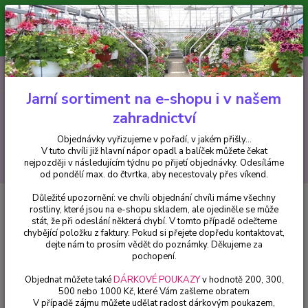
Minimální hodnota pro odeslání z e-shopu je 300 Kč.
V tuto chvíli již hlavní nápor objednávek opadl a balíček můžete čekat
nejpozději v následujícím týdnu po přijetí objednávky. Objednávky
vyřizujeme v pořadí, v jakém přišly...
0
ks
CZK
+420 602 223 614
za
0 Kč
Jarní sortiment na e-shopu i v našem
zahradnictví
Menu
Objednávky vyřizujeme v pořadí, v jakém přišly...
V tuto chvíli již hlavní nápor opadl a balíček můžete čekat
Hledat
nejpozději v následujícím týdnu po přijetí objednávky. Odesíláme
od pondělí max. do čtvrtka, aby necestovaly přes víkend.
Důležité upozornění: ve chvíli objednání chvíli máme všechny
Úvod
Fuchsie
Constance Fuchsie ( Fuchsie Constance) - 1 ks
rostliny, které jsou na e-shopu skladem, ale ojediněle se může
stát, že při odeslání některá chybí. V tomto případě odečteme
Constance Fuchsie ( Fuchsie
chybějící položku z faktury. Pokud si přejete dopředu kontaktovat,
Constance) - 1 ks
dejte nám to prosím vědět do poznámky. Děkujeme za
pochopení.
Objednat můžete také
DÁRKOVÉ POUKAZY
v hodnotě 200, 300,
500 nebo 1000 Kč, které Vám zašleme obratem
V případě zájmu můžete udělat radost dárkovým poukazem,