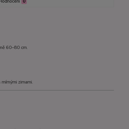
Hodnocení
0
ižně 60–80 cm.
 mírnými zimami.