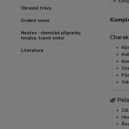
Kompl
Okrasné trávy
Komple
Drobné ovoce
Neotex - chemické přípravky,
Charakt
hnojiva, travní směsi
Růs
Literatura
Kvě
Kve
Sta
Pů
Od
🌿 Péče
Zál
Hno
Ře