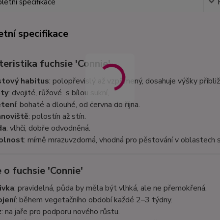
etní specifikace
tní specifikace
eristika fuchsie 'Connie'
tový habitus
: polopřevislý až vzpřímený, dosahuje výšky přibl
ty
: dvojité, růžové s bílou sukní,
tení
: bohaté a dlouhé, od června do října.
noviště
: polostín až stín.
da
: vlhčí, dobře odvodněná.
olnost
: mírně mrazuvzdorná, vhodná pro pěstování v oblastech s
 o fuchsie 'Connie'
ivka
: pravidelná, půda by měla být vlhká, ale ne přemokřená.
jení
: během vegetačního období každé 2–3 týdny.
z
: na jaře pro podporu nového růstu.