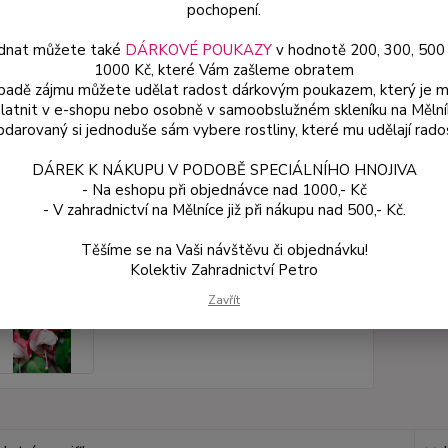
pochopení.
Dos
dnat můžete také
DÁRKOVÉ POUKAZY
v hodnotě 200, 300, 500
Var
1000 Kč, které Vám zašleme obratem
ípadě zájmu můžete udělat radost dárkovým poukazem, který je 
latnit v e-shopu nebo osobně v samoobslužném skleníku na Mělní
darovaný si jednoduše sám vybere rostliny, které mu udělají rado
54
48 
DÁREK K NÁKUPU V PODOBĚ SPECIÁLNÍHO HNOJIVA
- Na eshopu při objednávce nad 1000,- Kč
- V zahradnictví na Mělníce již při nákupu nad 500,- Kč.
Číslo p
Těšíme se na Vaši návštěvu či objednávku!
Kolektiv Zahradnictví Petro
Zavřít