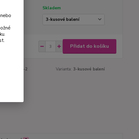
tupnost
Skladem
 nebo
ianta
možné
ku.
st.
 Kč
Přidat do košíku
Kč
bez DPH
roduktu:
543-2
Varianta:
3-kusové balení