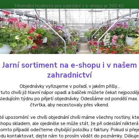
Minimální hodnota pro odeslání z e-shopu je 300 Kč.
íček můžete čekat nejpozději v následujícím týdnu po přijetí objedná
atalog
Poradna
Kontakty
Nevíte
Hledat
+420
Jarní sortiment na e-shopu i v našem
uchsie
Connie Fuchsie - cena za kus v 3-kusovém balení
zahradnictví
ie Fuchsie - cena za kus v 3-ku
Objednávky vyřizujeme v pořadí, v jakém přišly...
 tuto chvíli již hlavní nápor opadl a balíček můžete čekat nejpozději
sledujícím týdnu po přijetí objednávky. Odesíláme od pondělí max.
čtvrtka, aby necestovaly přes víkend.
Fuchsi
té upozornění: ve chvíli objednání chvíli máme všechny rostliny, kte
odolnos
shopu skladem, ale ojediněle se může stát, že při odeslání některá 
robust
tomto případě odečteme chybějící položku z faktury. Pokud si přej
du kontaktovat, dejte nám to prosím vědět do poznámky. Děkuj