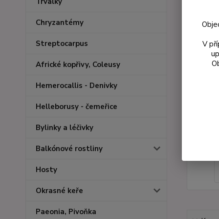
Trvalky
Chryzantémy
Obje
Streptocarpus
V př
up
Ob
Africké kopřivy, Coleusy
Hemerocallis - Denivky
Helleborusy - čemeřice
Bylinky a léčivky
Balkónové rostliny
Hosty
Okrasné keře
Paeonia, Pivoňka