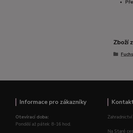
Pře
Zboží 
Fuchs
Informace pro zákazníky
Kontak
Otevírací doba:
Zahradnictví
Pondělí až pátek: 8-16 hod.
Na Staré ce