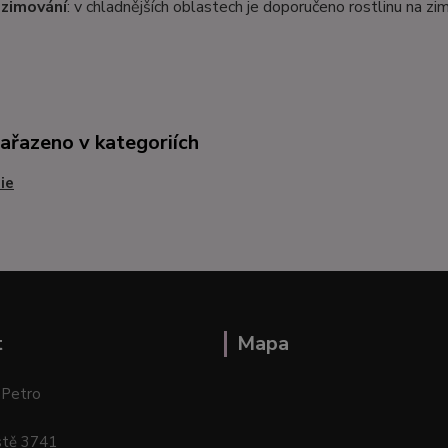
zimování
: v chladnějších oblastech je doporučeno rostlinu na 
zařazeno v kategoriích
ie
t
Mapa
 Petro
stě 3741