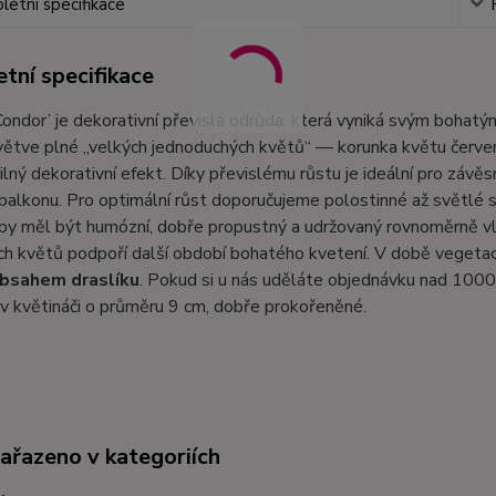
etní specifikace
tní specifikace
Condor’ je dekorativní převislá odrůda, která vyniká svým bohat
větve plné „velkých jednoduchých květů“ — korunka květu červe
silný dekorativní efekt. Díky převislému růstu je ideální pro závě
 balkonu. Pro optimální růst doporučujeme polostinné až světlé
 by měl být humózní, dobře propustný a udržovaný rovnoměrně v
h květů podpoří další období bohatého kvetení. V době vegetace
obsahem draslíku
. Pokud si u nás uděláte objednávku nad 1000
v květináči o průměru 9 cm, dobře prokořeněné.
zařazeno v kategoriích