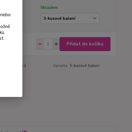
tupnost
Skladem
 nebo
ianta
možné
ku.
st.
 Kč
Přidat do košíku
Kč
bez DPH
roduktu:
720-2
Varianta:
3-kusové balení