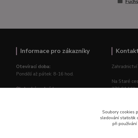
Fuchs
Informace pro zákazníky
Kontak
Otevírací doba:
Zahradnictví
Pondělí až pátek: 8-16 hod.
Na Staré ce
Obchodní podmínky
276 01 Měln
Online odstoupení od kupní smlouvy
Soubory cookies 
sledování statisti
při používání