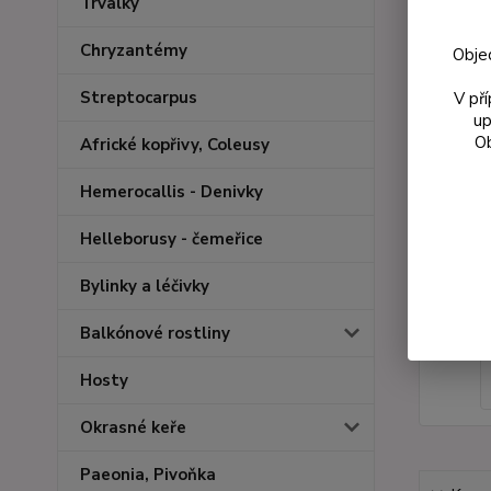
Trvalky
Chryzantémy
Obje
Streptocarpus
V př
up
Ob
Africké kopřivy, Coleusy
Hemerocallis - Denivky
Helleborusy - čemeřice
Bylinky a léčivky
Balkónové rostliny
Hosty
Okrasné keře
Paeonia, Pivoňka