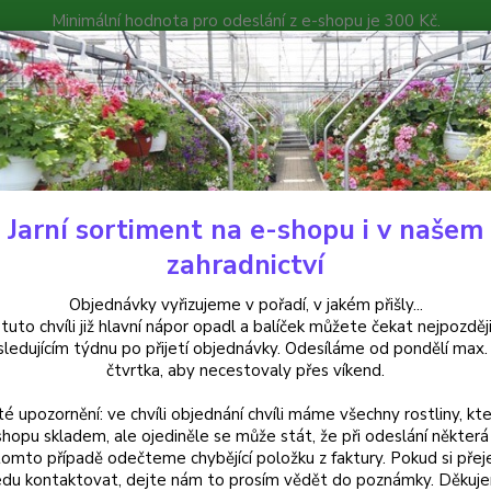
Minimální hodnota pro odeslání z e-shopu je 300 Kč.
íček můžete čekat nejpozději v následujícím týdnu po přijetí objedná
atalog
Poradna
Kontakty
Nevíte
Hledat
+420
Jarní sortiment na e-shopu i v našem
uchsie
Condor Fuchsie - cena za kus v 3-kusovém balení
zahradnictví
or Fuchsie - cena za kus v 3-ku
Objednávky vyřizujeme v pořadí, v jakém přišly...
 tuto chvíli již hlavní nápor opadl a balíček můžete čekat nejpozději
sledujícím týdnu po přijetí objednávky. Odesíláme od pondělí max.
čtvrtka, aby necestovaly přes víkend.
Převis
té upozornění: ve chvíli objednání chvíli máme všechny rostliny, kte
jednod
shopu skladem, ale ojediněle se může stát, že při odeslání některá 
Výrazn
tomto případě odečteme chybějící položku z faktury. Pokud si přej
du kontaktovat, dejte nám to prosím vědět do poznámky. Děkuj