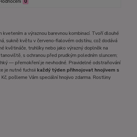
Hodnocení
0
ým kvetením a výraznou barevnou kombinací. Tvoří dlouhé
ná, sukně květu v červeno-fialovém odstínu, což dodává
sné květináče, truhlíky nebo jako výrazný doplněk na
 stanoviště, s ochranou před prudkým poledním sluncem;
lhký — přemokření je nevhodné. Pravidelné odstraňování
 je nutné fuchsii
každý týden přihnojovat hnojivem s
 Kč, pošleme Vám speciální hnojivo zdarma. Rostliny