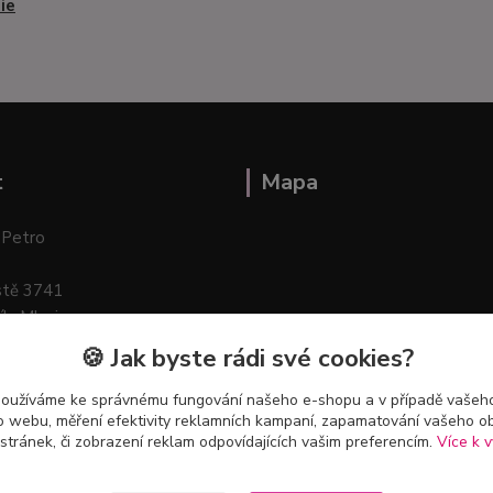
ie
t
Mapa
 Petro
stě 3741
ík–Mlazice
🍪 Jak byste rádi své cookies?
používáme ke správnému fungování našeho e-shopu a v případě vašeho
k o webu, měření efektivity reklamních kampaní, zapamatování vašeho o
 stránek, či zobrazení reklam odpovídajících vašim preferencím.
Více k v