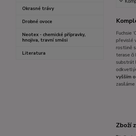
Kompl
Okrasné trávy
Komple
Drobné ovoce
Fuchsie ‘
Neotex - chemické přípravky,
převislé 
hnojiva, travní směsi
rostlině 
Literatura
terase či
substrát
odkvetlýc
vyšším 
zasíláme 
Zboží 