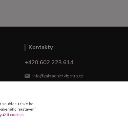
Kontakty
+420 602 223 614
info@zahradnictvipetro.cz
 souhlasu také ke
blíbeného nastavení
yužití cookies