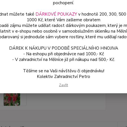
pochopení.
Dos
dnat můžete také
DÁRKOVÉ POUKAZY
v hodnotě 200, 300, 500
Var
1000 Kč, které Vám zašleme obratem
ípadě zájmu můžete udělat radost dárkovým poukazem, který je 
latnit v e-shopu nebo osobně v samoobslužném skleníku na Mělní
darovaný si jednoduše sám vybere rostliny, které mu udělají rado
54
48 
DÁREK K NÁKUPU V PODOBĚ SPECIÁLNÍHO HNOJIVA
- Na eshopu při objednávce nad 1000,- Kč
- V zahradnictví na Mělníce již při nákupu nad 500,- Kč.
Číslo p
Těšíme se na Vaši návštěvu či objednávku!
Kolektiv Zahradnictví Petro
Zavřít