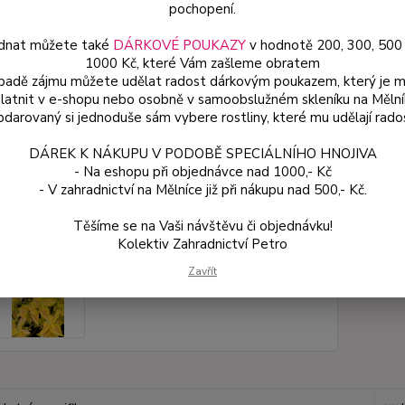
pochopení.
dnat můžete také
DÁRKOVÉ POUKAZY
v hodnotě 200, 300, 500
Dos
1000 Kč, které Vám zašleme obratem
Var
ípadě zájmu můžete udělat radost dárkovým poukazem, který je 
latnit v e-shopu nebo osobně v samoobslužném skleníku na Mělní
darovaný si jednoduše sám vybere rostliny, které mu udělají rado
49
DÁREK K NÁKUPU V PODOBĚ SPECIÁLNÍHO HNOJIVA
44 
- Na eshopu při objednávce nad 1000,- Kč
- V zahradnictví na Mělníce již při nákupu nad 500,- Kč.
Číslo p
Těšíme se na Vaši návštěvu či objednávku!
Kolektiv Zahradnictví Petro
Zavřít