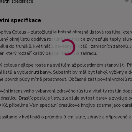
etní specifikace
tní specifikace
opřiva Coleus – zlatožlutá je krásná okrasná listová rostlina, kt
ený okraj listů dodává rostlině kontrast a zvýrazňuje teplý, slu
deální do truhlíků, květináčů, závěsných košů i zahradních záhon
ér, který rozzáří každý balkon, terasu či zahradu.
ý coleus nejlépe roste na světlém až polostinném stanovišti. P
í listů a vyblednutí barvy. Substrát by měl být lehký, výživný a
 povrch půdy mírně proschnout. Občasné zaštipování vrcholů ros
vání intenzivního vybarvení, zdravého růstu a vitality rostlin d
raslíku. Draslík posiluje listy, zlepšuje sytost barev a zvyšuje 
Kč, přibalíme Vám speciální draslíkové hnojivo zdarma jako dáre
zasíláme v květináči o průměru 9 cm, silné, zdravé a připravené