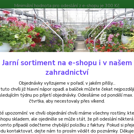
Minimální hodnota pro odeslání z e-shopu je 300 Kč.
íček můžete čekat nejpozději v následujícím týdnu po přijetí objedná
atalog
Poradna
Kontakty
Nevíte
Hledat
+420
Jarní sortiment na e-shopu i v našem
frické kopřivy, Coleusy
Coleus, Africká kopřiva zlato žlutá - cena na pro
zahradnictví
us, Africká kopřiva zlato žlutá -
Objednávky vyřizujeme v pořadí, v jakém přišly...
 tuto chvíli již hlavní nápor opadl a balíček můžete čekat nejpozději
sledujícím týdnu po přijetí objednávky. Odesíláme od pondělí max.
čtvrtka, aby necestovaly přes víkend.
Africká
té upozornění: ve chvíli objednání chvíli máme všechny rostliny, kte
jemným
shopu skladem, ale ojediněle se může stát, že při odeslání některá 
rostlin
tomto případě odečteme chybějící položku z faktury. Pokud si přej
prosto
du kontaktovat, dejte nám to prosím vědět do poznámky. Děkuj