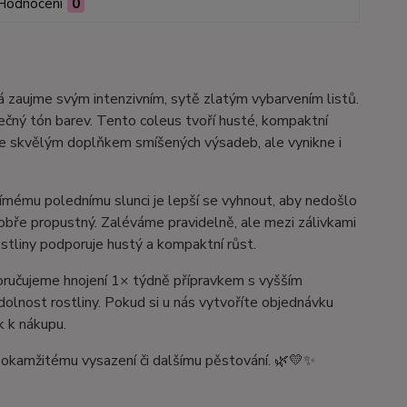
Hodnocení
0
erá zaujme svým intenzivním, sytě zlatým vybarvením listů.
nečný tón barev. Tento coleus tvoří husté, kompaktní
ů. Je skvělým doplňkem smíšených výsadeb, ale vynikne i
římému polednímu slunci je lepší se vyhnout, aby nedošlo
 dobře propustný. Zaléváme pravidelně, ale mezi zálivkami
tliny podporuje hustý a kompaktní růst.
oporučujeme hnojení 1× týdně přípravkem s vyšším
odolnost rostliny. Pokud si u nás vytvoříte objednávku
k k nákupu.
 k okamžitému vysazení či dalšímu pěstování. 🌿💛✨