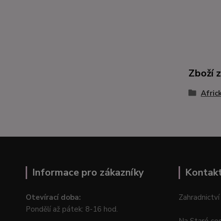
Zboží 
Afric
Informace pro zákazníky
Kontak
Otevírací doba:
Zahradnictví
Pondělí až pátek: 8-16 hod.
Na Staré ce