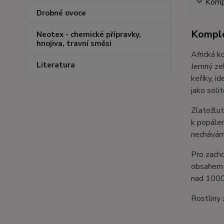
Kompl
Drobné ovoce
Komple
Neotex - chemické přípravky,
hnojiva, travní směsi
Africká k
Literatura
Jemný zel
keříky, i
jako solit
Zlatožlut
k popálen
necháváme
Pro zacho
obsahem d
nad 1000 
Rostliny 