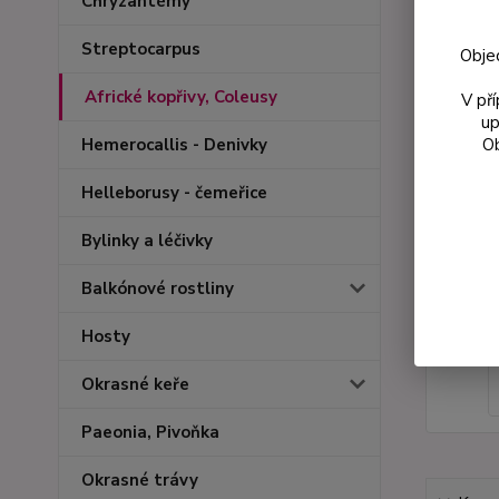
Chryzantémy
Streptocarpus
Obje
Africké kopřivy, Coleusy
V př
up
Ob
Hemerocallis - Denivky
Helleborusy - čemeřice
Bylinky a léčivky
Balkónové rostliny
Hosty
Okrasné keře
Paeonia, Pivoňka
Okrasné trávy