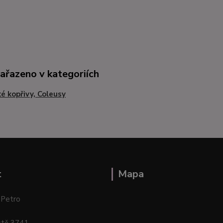
zařazeno v kategoriích
ké kopřivy, Coleusy
t
Mapa
 Petro
stě 3741