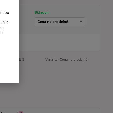
 nebo
tupnost
Skladem
ianta
možné
ku.
st.
 Kč
Kč
bez DPH
roduktu:
154E-3
Varianta:
Cena na prodejně