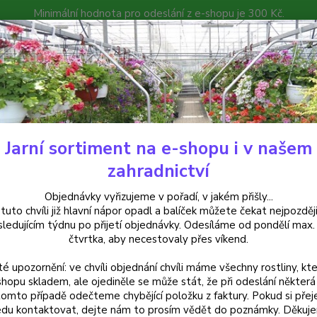
Minimální hodnota pro odeslání z e-shopu je 300 Kč.
íček můžete čekat nejpozději v následujícím týdnu po přijetí objedná
atalog
Poradna
Kontakty
Nevíte
Hledat
+420
Jarní sortiment na e-shopu i v našem
frické kopřivy, Coleusy
Coleus - africká kopřiva, Wizard Coral Sun - ce
zahradnictví
us - africká kopřiva, Wizard Cora
Objednávky vyřizujeme v pořadí, v jakém přišly...
 tuto chvíli již hlavní nápor opadl a balíček můžete čekat nejpozději
vém balení
sledujícím týdnu po přijetí objednávky. Odesíláme od pondělí max.
čtvrtka, aby necestovaly přes víkend.
té upozornění: ve chvíli objednání chvíli máme všechny rostliny, kte
Africk
shopu skladem, ale ojediněle se může stát, že při odeslání některá 
tomto případě odečteme chybějící položku z faktury. Pokud si přej
listy 
du kontaktovat, dejte nám to prosím vědět do poznámky. Děkuj
vhodné