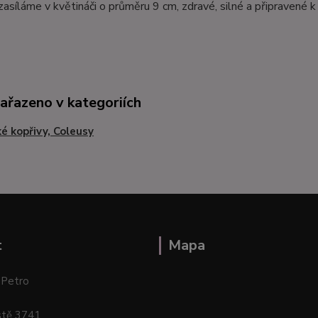
zasíláme v květináči o průměru 9 cm, zdravé, silné a připravené
zařazeno v kategoriích
ké kopřivy, Coleusy
t
Mapa
 Petro
stě 3741