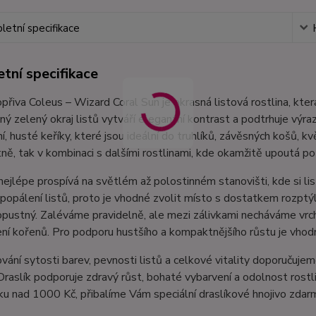
etní specifikace
tní specifikace
opřiva Coleus – Wizard Coral Sun je okrasná listová rostlina, k
mný zelený okraj listů vytváří elegantní kontrast a podtrhuje výra
, husté keříky, které jsou ideální do truhlíků, závěsných košů, kv
ě, tak v kombinaci s dalšími rostlinami, kde okamžitě upoutá po
nejlépe prospívá na světlém až polostinném stanovišti, kde si lis
popálení listů, proto je vhodné zvolit místo s dostatkem rozptý
pustný. Zaléváme pravidelně, ale mezi zálivkami necháváme vrch
í kořenů. Pro podporu hustšího a kompaktnějšího růstu je vhodn
vání sytosti barev, pevnosti listů a celkové vitality doporuču
 Draslík podporuje zdravý růst, bohaté vybarvení a odolnost ros
u nad 1000 Kč, přibalíme Vám speciální draslíkové hnojivo zdarm