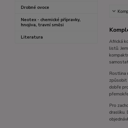
Drobné ovoce
Kompl
Neotex - chemické přípravky,
hnojiva, travní směsi
Komple
Literatura
Africká k
listů. Je
kompaktní
samostatn
Rostlina 
způsobit 
dobře pro
přemokřen
Pro zacho
draslíku.
objednávk