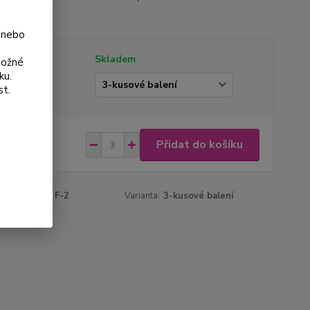
a.
celý popis
 nebo
tupnost
Skladem
možné
ku.
ianta
st.
 Kč
Přidat do košíku
Kč
bez DPH
roduktu:
154 F-2
Varianta:
3-kusové balení