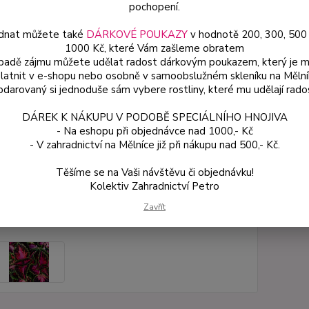
pochopení.
rostlin
dnat můžete také
DÁRKOVÉ POUKAZY
v hodnotě 200, 300, 500
1000 Kč, které Vám zašleme obratem
Dos
ípadě zájmu můžete udělat radost dárkovým poukazem, který je 
latnit v e-shopu nebo osobně v samoobslužném skleníku na Mělní
Var
darovaný si jednoduše sám vybere rostliny, které mu udělají rado
DÁREK K NÁKUPU V PODOBĚ SPECIÁLNÍHO HNOJIVA
- Na eshopu při objednávce nad 1000,- Kč
54
- V zahradnictví na Mělníce již při nákupu nad 500,- Kč.
48 
Těšíme se na Vaši návštěvu či objednávku!
Kolektiv Zahradnictví Petro
Číslo p
Zavřít