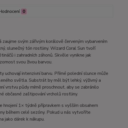
Hodnocení
0
terá zaujme svým zářivým korálově červeným vybarvením
zný, slunečný tón rostliny. Wizard Coral Sun tvoří
ětináčů i zahradních záhonů. Skvěle vynikne jak
zornost svou živou barvou.
ty uchovají intenzivní barvu. Přímé polední slunce může
leného světla. Substrát by měl být lehký, výživný a
ní vrstvu půdy mírně proschnout, aby se zabránilo
é občasné zaštipování vrcholů rostliny.
jeme hnojení 1× týdně přípravkem s vyšším obsahem
tliny během celé sezóny. Pokud u nás vytvoříte
a jako dárek k nákupu.