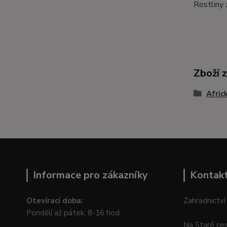
Rostliny 
Zboží 
Afric
Informace pro zákazníky
Kontak
Otevírací doba:
Zahradnictví
Pondělí až pátek: 8-16 hod.
Na Staré ce