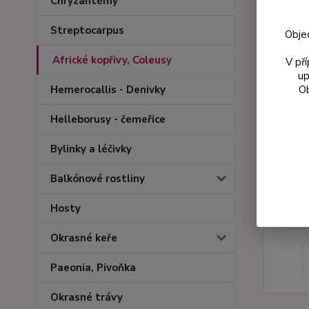
Chryzantémy
Streptocarpus
Obje
Africké kopřivy, Coleusy
V př
up
Ob
Hemerocallis - Denivky
Helleborusy - čemeřice
Bylinky a léčivky
Balkónové rostliny
Hosty
Okrasné keře
Paeonia, Pivoňka
Okrasné trávy