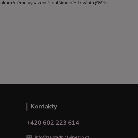
 k okamžitému vysazení či dalšímu pěstování. 🌿🌺✨
Kontakty
+420 602 223 614
info@zahradnictvipetro.cz