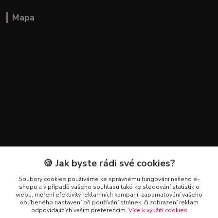
Mapa
🍪 Jak byste rádi své cookies?
Kontakty
Soubory cookies používáme ke správnému fungování našeho e-
+420 602 223 614
shopu a v případě vašeho souhlasu také ke sledování statistik o
webu, měření efektivity reklamních kampaní, zapamatování vašeho
oblíbeného nastavení při používání stránek, či zobrazení reklam
info@zahradnictvipetro.cz
odpovídajících vašim preferencím.
Více k využití cookies