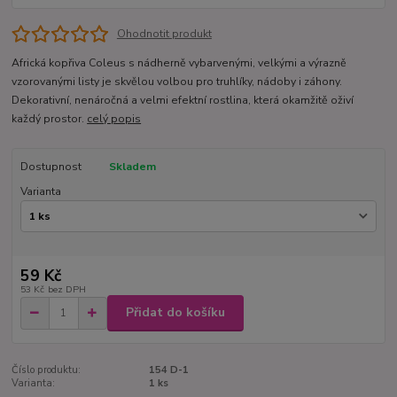
Ohodnotit produkt
Africká kopřiva Coleus s nádherně vybarvenými, velkými a výrazně
vzorovanými listy je skvělou volbou pro truhlíky, nádoby i záhony.
Dekorativní, nenáročná a velmi efektní rostlina, která okamžitě oživí
každý prostor.
celý popis
Dostupnost
Skladem
Varianta
59 Kč
53 Kč
bez DPH
Přidat do košíku
Číslo produktu:
154 D-1
Varianta:
1 ks