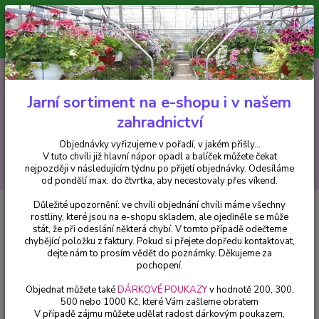
Minimální hodnota pro odeslání z e-shopu je 300 Kč.
V tuto chvíli již hlavní nápor objednávek opadl a balíček můžete čekat
nejpozději v následujícím týdnu po přijetí objednávky. Objednávky
vyřizujeme v pořadí, v jakém přišly...
0
ks
CZK
+420 602 223 614
za
0 Kč
Jarní sortiment na e-shopu i v našem
zahradnictví
Menu
Objednávky vyřizujeme v pořadí, v jakém přišly...
V tuto chvíli již hlavní nápor opadl a balíček můžete čekat
Hledat
nejpozději v následujícím týdnu po přijetí objednávky. Odesíláme
od pondělí max. do čtvrtka, aby necestovaly přes víkend.
Důležité upozornění: ve chvíli objednání chvíli máme všechny
Úvod
Africké kopřivy, Coleusy
Coleus- Africká kopřiva- krásně vybarvená
rostliny, které jsou na e-shopu skladem, ale ojediněle se může
- 1 ks
stát, že při odeslání některá chybí. V tomto případě odečteme
chybějící položku z faktury. Pokud si přejete dopředu kontaktovat,
Coleus- Africká kopřiva- krásně
dejte nám to prosím vědět do poznámky. Děkujeme za
vybarvená - 1 ks
pochopení.
Objednat můžete také
DÁRKOVÉ POUKAZY
v hodnotě 200, 300,
500 nebo 1000 Kč, které Vám zašleme obratem
V případě zájmu můžete udělat radost dárkovým poukazem,