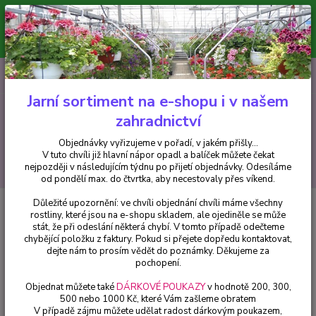
Minimální hodnota pro odeslání z e-shopu je 300 Kč.
V tuto chvíli již hlavní nápor objednávek opadl a balíček můžete čekat
nejpozději v následujícím týdnu po přijetí objednávky. Objednávky
vyřizujeme v pořadí, v jakém přišly...
0
ks
CZK
+420 602 223 614
za
0 Kč
Jarní sortiment na e-shopu i v našem
zahradnictví
Menu
Objednávky vyřizujeme v pořadí, v jakém přišly...
V tuto chvíli již hlavní nápor opadl a balíček můžete čekat
Hledat
nejpozději v následujícím týdnu po přijetí objednávky. Odesíláme
od pondělí max. do čtvrtka, aby necestovaly přes víkend.
Důležité upozornění: ve chvíli objednání chvíli máme všechny
Úvod
Africké kopřivy, Coleusy
Coleus, Africká kopřiva Kong Mosaic - cena
rostliny, které jsou na e-shopu skladem, ale ojediněle se může
na prodejně
stát, že při odeslání některá chybí. V tomto případě odečteme
chybějící položku z faktury. Pokud si přejete dopředu kontaktovat,
Coleus, Africká kopřiva Kong
dejte nám to prosím vědět do poznámky. Děkujeme za
Mosaic - cena na prodejně
pochopení.
Objednat můžete také
DÁRKOVÉ POUKAZY
v hodnotě 200, 300,
500 nebo 1000 Kč, které Vám zašleme obratem
V případě zájmu můžete udělat radost dárkovým poukazem,