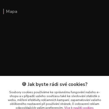
Mapa
🍪 Jak byste rádi své cookies?
Kontakty
Soubory cookies používáme ke správnému fungování našeho e-
+420 602 223 614
shopu a v případě vašeho souhlasu také ke sledování statistik o
webu, měření efektivity reklamních kampaní, zapamatování vašeho
oblíbeného nastavení při používání stránek, či zobrazení reklam
info@zahradnictvipetro.cz
odpovídajících vašim preferencím.
Více k využití cookies