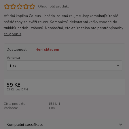
Ohodnotit produkt
Africká kopřiva Coleus – hnědo-zelená zaujme listy kombinující teplé
hnědé tóny se svěží zelení. Kompaktní, dekorativní keříky vhodné do
truhlíků, nádob i záhonů. Nenáročná, efektní rostlina pro pestré výsadby.
celý popis
Dostupnost
Není skladem
Varianta
59 Kč
53 Kč
bez DPH
Číslo produktu:
154 L-1
Varianta:
1 ks
Kompletní specifikace