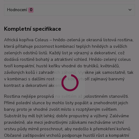
Hodnocení
0
Kompletní specifikace
Africká kopřiva Coleus – hnědo-zelená je okrasná listová rostlina,
která přitahuje pozornost kombinací teplých hnědých a svěžích
zelených odstínů listů. Každý list je výrazný a dekorativní, což
dodává rostlině bohatý a atraktivní vzhled. Hnědo-zelený coleus
tvoří kompaktní, husté keříky vhodné do truhlíků, květináčů,
závěsných košů i zahradních záhonů. Vynikne jak samostatně, tak
v kombinaci s dalšími rostlinami, kde vytvoří zajímavý barevný
kontrast a dekorativní akcent.
Rostlina nejlépe prospívá na světlém až polostinném stanovišti.
Přímé polední slunce by mohlo listy popálit a znehodnotit jejich
barvy, proto je vhodné zvolit místo s rozptýleným světlem.
Substrát by měl být lehký, dobře propustný a výživný. Zaléváme
pravidelně, ale mezi jednotlivými zálivkami necháváme vrchní
vrstvu půdy mírně proschnout, aby nedošlo k přemokření kořenů.
Občasné zaštipování vrcholů podporuje hustší růst a kompaktní