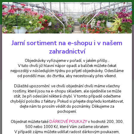
Minimální hodnota pro odeslání z e-shopu je 300 Kč.
V tuto chvíli již hlavní nápor objednávek opadl a balíček můžete čekat
nejpozději v následujícím týdnu po přijetí objednávky. Objednávky
vyřizujeme v pořadí, v jakém přišly...
0
ks
CZK
+420 602 223 614
za
0 Kč
Jarní sortiment na e-shopu i v našem
zahradnictví
Menu
Objednávky vyřizujeme v pořadí, v jakém přišly...
V tuto chvíli již hlavní nápor opadl a balíček můžete čekat
Hledat
nejpozději v následujícím týdnu po přijetí objednávky. Odesíláme
od pondělí max. do čtvrtka, aby necestovaly přes víkend.
Důležité upozornění: ve chvíli objednání chvíli máme všechny
Úvod
Africké kopřivy, Coleusy
Coleus Africká kopřiva hnědo zelená - 1 ks
rostliny, které jsou na e-shopu skladem, ale ojediněle se může
stát, že při odeslání některá chybí. V tomto případě odečteme
Coleus Africká kopřiva hnědo
chybějící položku z faktury. Pokud si přejete dopředu kontaktovat,
zelená - 1 ks
dejte nám to prosím vědět do poznámky. Děkujeme za
pochopení.
Objednat můžete také
DÁRKOVÉ POUKAZY
v hodnotě 200, 300,
500 nebo 1000 Kč, které Vám zašleme obratem
V případě zájmu můžete udělat radost dárkovým poukazem,