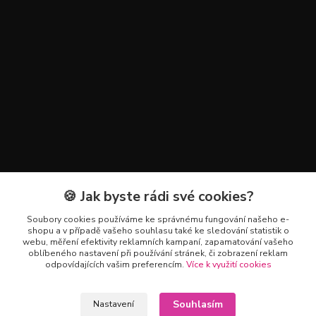
🍪 Jak byste rádi své cookies?
Kontakty
Soubory cookies používáme ke správnému fungování našeho e-
+420 602 223 614
shopu a v případě vašeho souhlasu také ke sledování statistik o
webu, měření efektivity reklamních kampaní, zapamatování vašeho
oblíbeného nastavení při používání stránek, či zobrazení reklam
info@zahradnictvipetro.cz
odpovídajících vašim preferencím.
Více k využití cookies
Souhlasím
Nastavení