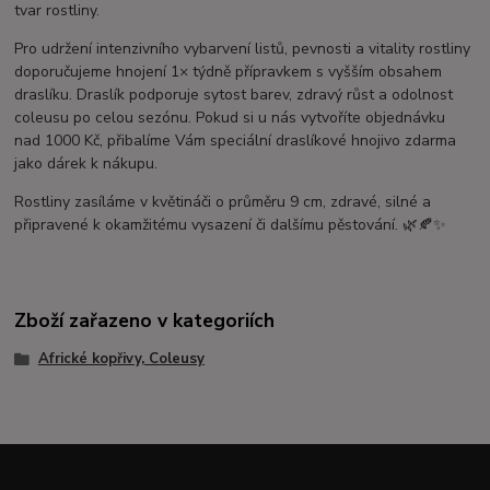
tvar rostliny.
Pro udržení intenzivního vybarvení listů, pevnosti a vitality rostliny
doporučujeme hnojení 1× týdně přípravkem s vyšším obsahem
draslíku. Draslík podporuje sytost barev, zdravý růst a odolnost
coleusu po celou sezónu. Pokud si u nás vytvoříte objednávku
nad 1000 Kč, přibalíme Vám speciální draslíkové hnojivo zdarma
jako dárek k nákupu.
Rostliny zasíláme v květináči o průměru 9 cm, zdravé, silné a
připravené k okamžitému vysazení či dalšímu pěstování. 🌿🍂✨
Zboží zařazeno v kategoriích
Africké kopřivy, Coleusy