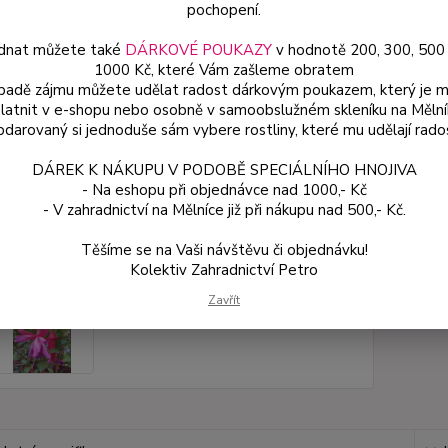
pochopení.
dnat můžete také
DÁRKOVÉ POUKAZY
v hodnotě 200, 300, 500
Dos
1000 Kč, které Vám zašleme obratem
Var
ípadě zájmu můžete udělat radost dárkovým poukazem, který je 
latnit v e-shopu nebo osobně v samoobslužném skleníku na Mělní
darovaný si jednoduše sám vybere rostliny, které mu udělají rado
49
DÁREK K NÁKUPU V PODOBĚ SPECIÁLNÍHO HNOJIVA
44 
- Na eshopu při objednávce nad 1000,- Kč
- V zahradnictví na Mělníce již při nákupu nad 500,- Kč.
Číslo p
Těšíme se na Vaši návštěvu či objednávku!
Kolektiv Zahradnictví Petro
Zavřít