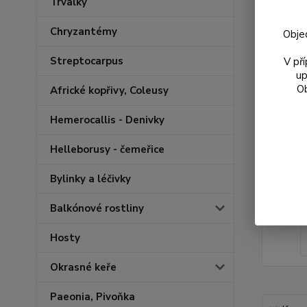
Trvalky
Chryzantémy
Obje
Streptocarpus
V př
up
Ob
Africké kopřivy, Coleusy
Hemerocallis - Denivky
Helleborusy - čemeřice
Bylinky a léčivky
Balkónové rostliny
Hosty
Okrasné keře
Paeonia, Pivoňka