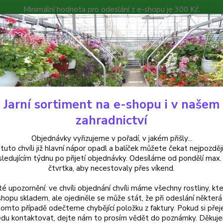
Minimální hodnota pro odeslání z e-shopu je 300 Kč.
íček můžete čekat nejpozději v následujícím týdnu po přijetí objedná
atalog
Poradna
Kontakty
Nevíte
Hledat
+420
Jarní sortiment na e-shopu i v našem
uchsie
Coguet Bell Fuchsie - cena na prodejně
zahradnictví
et Bell Fuchsie - cena na prode
Objednávky vyřizujeme v pořadí, v jakém přišly...
 tuto chvíli již hlavní nápor opadl a balíček můžete čekat nejpozději
sledujícím týdnu po přijetí objednávky. Odesíláme od pondělí max.
čtvrtka, aby necestovaly přes víkend.
Fuchsie
té upozornění: ve chvíli objednání chvíli máme všechny rostliny, kte
Červen
shopu skladem, ale ojediněle se může stát, že při odeslání některá 
odstíne
tomto případě odečteme chybějící položku z faktury. Pokud si přej
sběrat
du kontaktovat, dejte nám to prosím vědět do poznámky. Děkuj