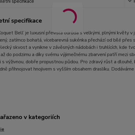
etní specifikace
tní specifikace
Coquet Bell’ je luxusní převislá odrůda s velkými, plnými květy v
ený, zatímco bohatá, vícebarevná sukénka přechází od bílé přes 
ecký skvost a vynikne v závěsných nádobách i truhlících, kde tvo
 až do podzimu a díky svému výjimečnému zbarvení patří mezi s
i s výživnou, dobře propustnou půdou. Pro zdravý růst a dlouh
dně přihnojovat hnojivem s vyšším obsahem draslíku. Dodáváme 
zařazeno v kategoriích
ie