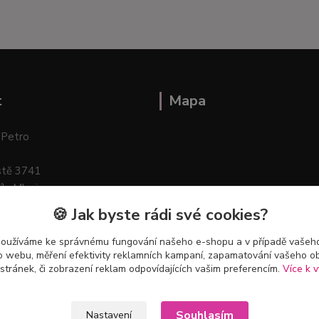
t
Mapa
 Petro
stě 3741
ík–Mlazice
🍪 Jak byste rádi své cookies?
používáme ke správnému fungování našeho e-shopu a v případě vašeho
k o webu, měření efektivity reklamních kampaní, zapamatování vašeho o
 stránek, či zobrazení reklam odpovídajících vašim preferencím.
Více k v
Souhlasím
Nastavení