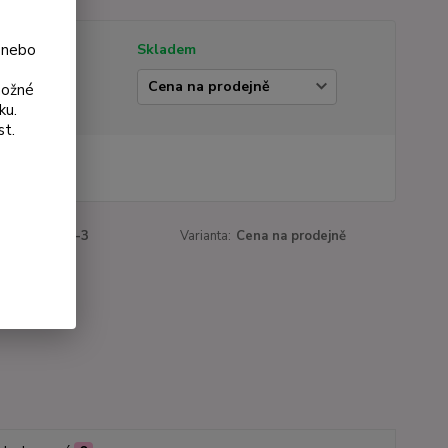
 nebo
tupnost
Skladem
ianta
možné
ku.
st.
 Kč
Kč
bez DPH
roduktu:
339-3
Varianta:
Cena na prodejně