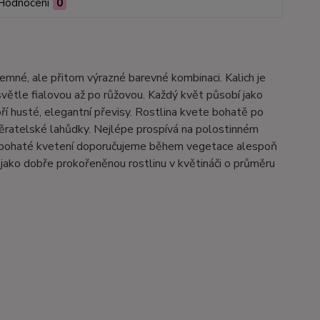
Hodnocení
0
 jemné, ale přitom výrazné barevné kombinaci. Kalich je
světle fialovou až po růžovou. Každý květ působí jako
ří husté, elegantní převisy. Rostlina kvete bohatě po
běratelské lahůdky. Nejlépe prospívá na polostinném
é, bohaté kvetení doporučujeme během vegetace alespoň
jako dobře prokořeněnou rostlinu v květináči o průměru