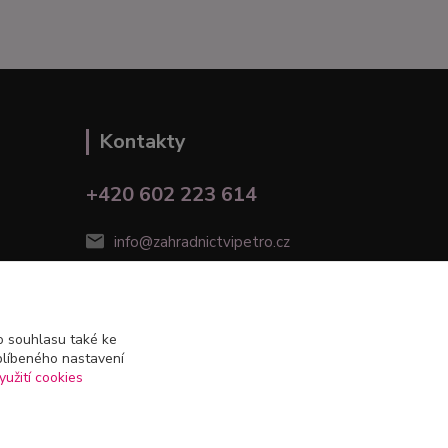
Kontakty
+420 602 223 614
info@zahradnictvipetro.cz
 souhlasu také ke
blíbeného nastavení
yužití cookies