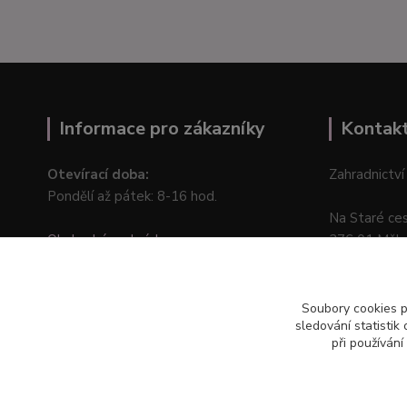
Informace pro zákazníky
Kontak
Otevírací doba:
Zahradnictví
Pondělí až pátek: 8-16 hod.
Na Staré ce
Obchodní podmínky
276 01 Měln
Online odstoupení od kupní smlouvy
Soubory cookies 
sledování statisti
při používání