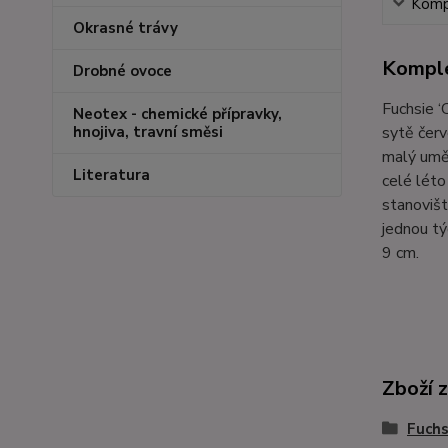
Kompl
Okrasné trávy
Komple
Drobné ovoce
Fuchsie ‘
Neotex - chemické přípravky,
sytě červ
hnojiva, travní směsi
malý uměl
Literatura
celé léto
stanovišt
jednou tý
9 cm.
Zboží 
Fuchs