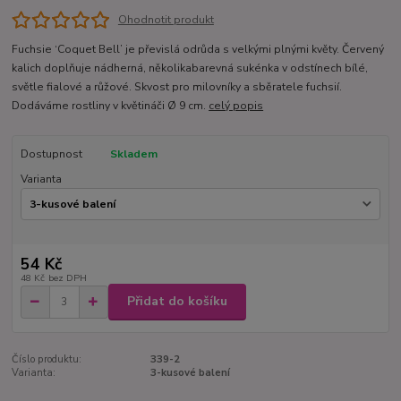
Ohodnotit produkt
Fuchsie ‘Coquet Bell’ je převislá odrůda s velkými plnými květy. Červený
kalich doplňuje nádherná, několika­barevná sukénka v odstínech bílé,
světle fialové a růžové. Skvost pro milovníky a sběratele fuchsií.
Dodáváme rostliny v květináči Ø 9 cm.
celý popis
Dostupnost
Skladem
Varianta
54 Kč
48 Kč
bez DPH
Přidat do košíku
Číslo produktu:
339-2
Varianta:
3-kusové balení