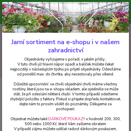
Minimální hodnota pro odeslání z e-shopu je 300 Kč.
V tuto chvíli již hlavní nápor objednávek opadl a balíček můžete čekat
nejpozději v následujícím týdnu po přijetí objednávky. Objednávky
vyřizujeme v pořadí, v jakém přišly...
0
ks
CZK
+420 602 223 614
za
0 Kč
Jarní sortiment na e-shopu i v našem
zahradnictví
Menu
Objednávky vyřizujeme v pořadí, v jakém přišly...
V tuto chvíli již hlavní nápor opadl a balíček můžete čekat
Hledat
nejpozději v následujícím týdnu po přijetí objednávky. Odesíláme
od pondělí max. do čtvrtka, aby necestovaly přes víkend.
Důležité upozornění: ve chvíli objednání chvíli máme všechny
Úvod
Fuchsie
Coguet Bell Fuchsie - cena za kus v 3-kusovém balení
rostliny, které jsou na e-shopu skladem, ale ojediněle se může
stát, že při odeslání některá chybí. V tomto případě odečteme
Coguet Bell Fuchsie - cena za kus
chybějící položku z faktury. Pokud si přejete dopředu kontaktovat,
v 3-kusovém balení
dejte nám to prosím vědět do poznámky. Děkujeme za
pochopení.
Objednat můžete také
DÁRKOVÉ POUKAZY
v hodnotě 200, 300,
500 nebo 1000 Kč, které Vám zašleme obratem
V případě zájmu můžete udělat radost dárkovým poukazem,