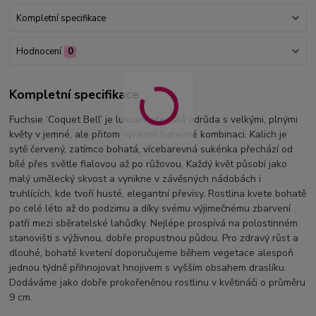
Kompletní specifikace
Hodnocení
0
Kompletní specifikace
Fuchsie ‘Coquet Bell’ je luxusní převislá odrůda s velkými, plnými
květy v jemné, ale přitom výrazné barevné kombinaci. Kalich je
sytě červený, zatímco bohatá, vícebarevná sukénka přechází od
bílé přes světle fialovou až po růžovou. Každý květ působí jako
malý umělecký skvost a vynikne v závěsných nádobách i
truhlících, kde tvoří husté, elegantní převisy. Rostlina kvete bohatě
po celé léto až do podzimu a díky svému výjimečnému zbarvení
patří mezi sběratelské lahůdky. Nejlépe prospívá na polostinném
stanovišti s výživnou, dobře propustnou půdou. Pro zdravý růst a
dlouhé, bohaté kvetení doporučujeme během vegetace alespoň
jednou týdně přihnojovat hnojivem s vyšším obsahem draslíku.
Dodáváme jako dobře prokořeněnou rostlinu v květináči o průměru
9 cm.