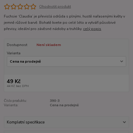
Ohodnotit produkt
Fuchsie ‘Claudia’ je převislá odrůda s plnými, hustě nařasenými květy v
jemně růžové barvě. Bohatě kvete po celé léto a vytváří působivé
převisy, ideální pro závěsné nádoby a truhlíky.
celý popis
Dostupnost
Není skladem
Varianta
49 Kč
44 Kč
bez DPH
Číslo produktu:
390-3
Varianta:
Cena na prodejně
Kompletní specifikace