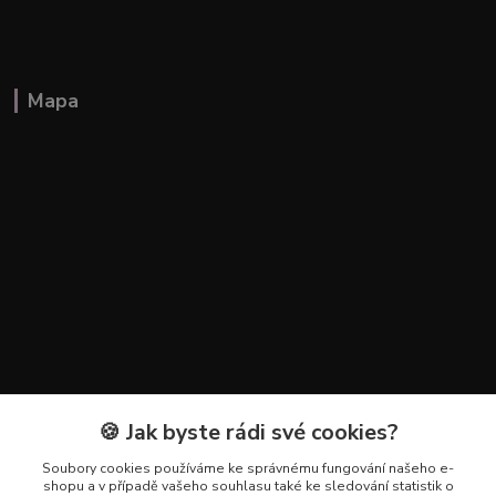
Mapa
🍪 Jak byste rádi své cookies?
Kontakty
Soubory cookies používáme ke správnému fungování našeho e-
+420 602 223 614
shopu a v případě vašeho souhlasu také ke sledování statistik o