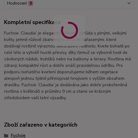
Hodnocení
0
Kompletní specifikace
Fuchsie ‘Claudia’ je elegantní převislá odrůda s plnými, velkými
květy, jemně růžově zbarvenými a hustě nařasenými, které
dodávají rostlině výraznou dekorativní hodnotu. Kvete bohatě po
celé léto a vytváří husté převisy, díky čemuž se výborně hodí do
závěsných nádob, truhlíků nebo na balkony a terasy. Rostlina má
zdravý, kompaktní růst a dobře snáší pravidelnou údržbu. Pro
podporu bohatého kvetení doporučujeme během vegetace
alespoň jednou týdně přihnojovat hnojivem s vyšším obsahem
draslíku. Fuchsie ‘Claudia’ je dodávána jako dobře prokořeněná
rostlina v květináči o průměru 9 cm a stane se krásným
středobodem vaší letní výsadby.
Zboží zařazeno v kategoriích
Fuchsie