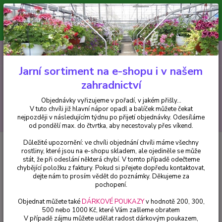
Minimální hodnota pro odeslání z e-shopu je 300 Kč.
V tuto chvíli již hlavní nápor objednávek opadl a balíček můžete čekat
nejpozději v následujícím týdnu po přijetí objednávky. Objednávky
vyřizujeme v pořadí, v jakém přišly...
0
ks
CZK
+420 602 223 614
za
0 Kč
Jarní sortiment na e-shopu i v našem
zahradnictví
Menu
Objednávky vyřizujeme v pořadí, v jakém přišly...
V tuto chvíli již hlavní nápor opadl a balíček můžete čekat
Hledat
nejpozději v následujícím týdnu po přijetí objednávky. Odesíláme
od pondělí max. do čtvrtka, aby necestovaly přes víkend.
Důležité upozornění: ve chvíli objednání chvíli máme všechny
Úvod
Fuchsie
Claudia Fuchsie - cena na prodejně
rostliny, které jsou na e-shopu skladem, ale ojediněle se může
stát, že při odeslání některá chybí. V tomto případě odečteme
Claudia Fuchsie - cena na
chybějící položku z faktury. Pokud si přejete dopředu kontaktovat,
prodejně
dejte nám to prosím vědět do poznámky. Děkujeme za
pochopení.
Objednat můžete také
DÁRKOVÉ POUKAZY
v hodnotě 200, 300,
500 nebo 1000 Kč, které Vám zašleme obratem
V případě zájmu můžete udělat radost dárkovým poukazem,