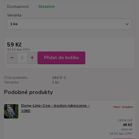
Dostupnost
Skladem
Varianta
59 Kč
53 Kč
bez DPH
Přidat do košíku
Číslo produktu:
164 D-1
Varianta:
1 ks
Podobné produkty
Dong-Ling-Coa - Isodon rubescens -
Není skladem
106D
cena od
49 Kč
cena od
44 Kč
bez DPH