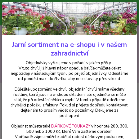
Minimální hodnota pro odeslání z e-shopu je 300 Kč.
V tuto chvíli již hlavní nápor objednávek opadl a balíček můžete čekat
nejpozději v následujícím týdnu po přijetí objednávky. Objednávky
vyřizujeme v pořadí, v jakém přišly...
0
ks
CZK
+420 602 223 614
za
0 Kč
Jarní sortiment na e-shopu i v našem
zahradnictví
Menu
Objednávky vyřizujeme v pořadí, v jakém přišly...
V tuto chvíli již hlavní nápor opadl a balíček můžete čekat
Hledat
nejpozději v následujícím týdnu po přijetí objednávky. Odesíláme
od pondělí max. do čtvrtka, aby necestovaly přes víkend.
Důležité upozornění: ve chvíli objednání chvíli máme všechny
Úvod
Bylinky a léčivky
Čistec- Stachys grandifora - 1 ks
rostliny, které jsou na e-shopu skladem, ale ojediněle se může
stát, že při odeslání některá chybí. V tomto případě odečteme
Čistec- Stachys grandifora - 1 ks
chybějící položku z faktury. Pokud si přejete dopředu kontaktovat,
dejte nám to prosím vědět do poznámky. Děkujeme za
pochopení.
Objednat můžete také
DÁRKOVÉ POUKAZY
v hodnotě 200, 300,
500 nebo 1000 Kč, které Vám zašleme obratem
V případě zájmu můžete udělat radost dárkovým poukazem,