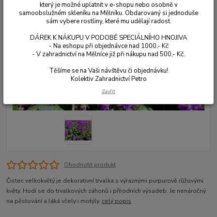
který je možné uplatnit v e-shopu nebo osobně v
samoobslužném skleníku na Mělníku. Obdarovaný si jednoduše
sám vybere rostliny, které mu udělají radost.
DÁREK K NÁKUPU V PODOBĚ SPECIÁLNÍHO HNOJIVA
- Na eshopu při objednávce nad 1000,- Kč
- V zahradnictví na Mělníce již při nákupu nad 500,- Kč.
Těšíme se na Vaši návštěvu či objednávku!
Kolektiv Zahradnictví Petro
Zavřít
Ohodnotit produkt
Čistec velkokvětý je dekorativní trvalka s výraznými purpurově růžovými
květy. Hodí se do trvalkových záhonů i přírodních výsadeb. Je nenáročný
na pěstování a láká včely i motýly.
celý popis