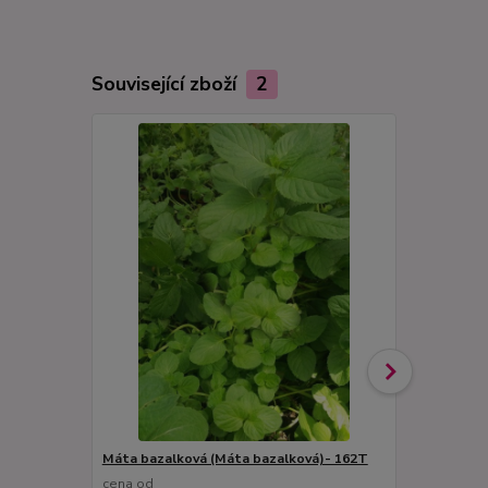
Související zboží
2
Máta bazalková (Máta bazalková)- 162T
Máta brazil
cena od
cena od