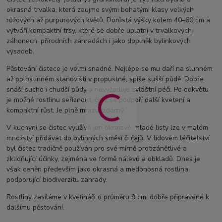
okrasná trvalka, která zaujme svými bohatými klasy velkých
růžových až purpurových květů. Dorůstá výšky kolem 40–60 cm a
vytváří kompaktní trsy, které se dobře uplatní v trvalkových
záhonech, přírodních zahradách i jako doplněk bylinkových
výsadeb.
Pěstování čistece je velmi snadné. Nejlépe se mu daří na slunném
až polostinném stanovišti v propustné, spíše sušší půdě. Dobře
snáší sucho i chudší půdy a nevyžaduje zvláštní péči. Po odkvětu
je možné rostlinu seříznout, čímž se podpoří další kvetení a
kompaktní růst. Je plně mrazuvzdorný.
V kuchyni se čistec využívá jen okrajově, mladé listy lze v malém
množství přidávat do bylinných směsí či čajů. V lidovém léčitelství
byl čistec tradičně používán pro své mírně protizánětlivé a
zklidňující účinky, zejména ve formě nálevů a obkladů. Dnes je
však ceněn především jako okrasná a medonosná rostlina
podporující biodiverzitu zahrady.
Rostliny zasíláme v květináči o průměru 9 cm, dobře připravené k
dalšímu pěstování.