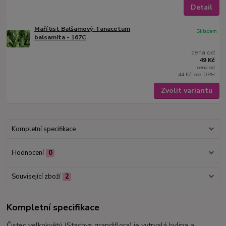
Detail
Maří list Balšamový-Tanacetum
Skladem
balsamita - 167C
cena od
49 Kč
cena od
44 Kč
bez DPH
Zvolit variantu
Kompletní specifikace
Hodnocení
0
Související zboží
2
Kompletní specifikace
Čistec velkokvětý (Stachys grandiflora) je vytrvalá bylina a