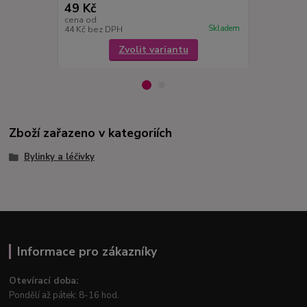
49 Kč
49 Kč
cena od
cena od
Skladem
44 Kč
bez DPH
44 Kč
bez D
Zvolit variantu
Zboží zařazeno v kategoriích
Bylinky a léčivky
Informace pro zákazníky
Otevírací doba:
Pondělí až pátek: 8-16 hod.