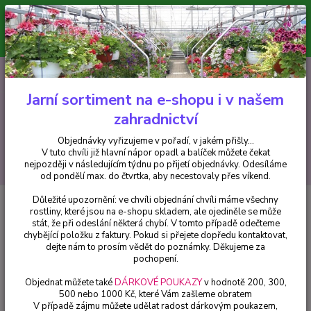
Minimální hodnota pro odeslání z e-shopu je 300 Kč.
V tuto chvíli již hlavní nápor objednávek opadl a balíček můžete čekat
nejpozději v následujícím týdnu po přijetí objednávky. Objednávky
vyřizujeme v pořadí, v jakém přišly...
0
ks
CZK
+420 602 223 614
za
0 Kč
Jarní sortiment na e-shopu i v našem
zahradnictví
Menu
Objednávky vyřizujeme v pořadí, v jakém přišly...
V tuto chvíli již hlavní nápor opadl a balíček můžete čekat
Hledat
nejpozději v následujícím týdnu po přijetí objednávky. Odesíláme
od pondělí max. do čtvrtka, aby necestovaly přes víkend.
Důležité upozornění: ve chvíli objednání chvíli máme všechny
Úvod
Chryzantémy
Chryzantéma Multiflora žlutá, raná - cena na
rostliny, které jsou na e-shopu skladem, ale ojediněle se může
prodejně
stát, že při odeslání některá chybí. V tomto případě odečteme
chybějící položku z faktury. Pokud si přejete dopředu kontaktovat,
Chryzantéma Multiflora žlutá,
dejte nám to prosím vědět do poznámky. Děkujeme za
raná - cena na prodejně
pochopení.
Objednat můžete také
DÁRKOVÉ POUKAZY
v hodnotě 200, 300,
500 nebo 1000 Kč, které Vám zašleme obratem
V případě zájmu můžete udělat radost dárkovým poukazem,