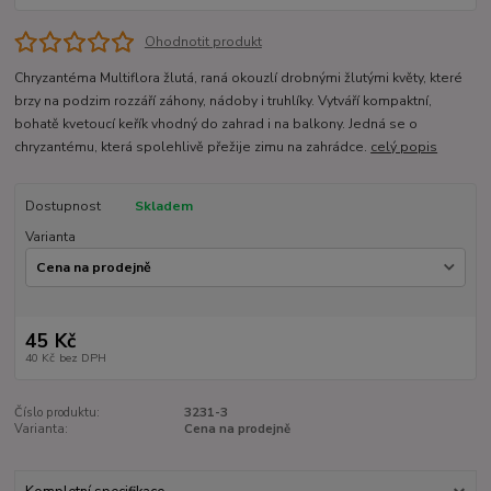
Ohodnotit produkt
Chryzantéma Multiflora žlutá, raná okouzlí drobnými žlutými květy, které
brzy na podzim rozzáří záhony, nádoby i truhlíky. Vytváří kompaktní,
bohatě kvetoucí keřík vhodný do zahrad i na balkony. Jedná se o
chryzantému, která spolehlivě přežije zimu na zahrádce.
celý popis
Dostupnost
Skladem
Varianta
45 Kč
40 Kč
bez DPH
Číslo produktu:
3231-3
Varianta:
Cena na prodejně