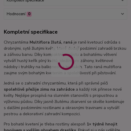
Kompletní specifikace
Hodnocení
0
Kompletní specifikace
Chryzantéma
Multiflora žlutá, raná
je raně kvetoucí odrůda s
drobnými, sytě žlutými květy, které dodají podzimní zahradě brzkou
a zářivou barvu. Díky kompaktnímu růstu a bohatému větvení
vytváří hustý keřík plný květů, ideální pro záhony, květinové
nádoby i truhlíky na balkonech a terasách. Tato raná multiflora
zaujme svým bohatým kvetením a spolehlivostí při pěstování.
Jedná se o zahradní chryzantému, která při správné péči
spolehlivě přežije zimu na zahrádce
a každý rok přinese nové
květy. Nejlépe prospívá na slunném stanovišti s propustnou a
výživnou půdou. Díky jasně žlutému zbarvení se skvěle kombinuje
s dalšími podzimními rostlinami a okrasnými travinami a vytváří
pestrou a dekorativní zahradní kompozici.
Pro bohaté kvetení je třeba rostliny alespoň
1× týdně hnojit
hnojivem s vyšším obsahem draslíku
. Pokud si u nás uděláte