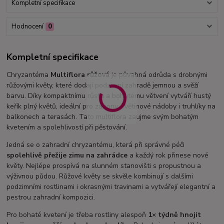
Kompletní specifikace
Hodnocení
0
Kompletní specifikace
Chryzantéma
Multiflora růžová
je půvabná odrůda s drobnými
růžovými květy, které dodají podzimní zahradě jemnou a svěží
barvu. Díky kompaktnímu růstu a bohatému větvení vytváří hustý
keřík plný květů, ideální pro záhony, květinové nádoby i truhlíky na
balkonech a terasách. Tato multiflora zaujme svým bohatým
kvetením a spolehlivostí při pěstování.
Jedná se o zahradní chryzantému, která při správné péči
spolehlivě přežije zimu na zahrádce
a každý rok přinese nové
květy. Nejlépe prospívá na slunném stanovišti s propustnou a
výživnou půdou. Růžové květy se skvěle kombinují s dalšími
podzimními rostlinami i okrasnými travinami a vytvářejí elegantní a
pestrou zahradní kompozici.
Pro bohaté kvetení je třeba rostliny alespoň
1× týdně hnojit