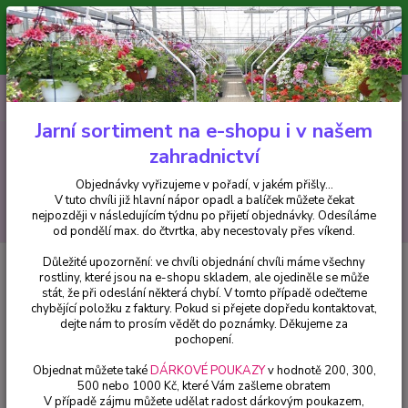
Minimální hodnota pro odeslání z e-shopu je 300 Kč.
V tuto chvíli již hlavní nápor objednávek opadl a balíček můžete čekat
nejpozději v následujícím týdnu po přijetí objednávky. Objednávky
vyřizujeme v pořadí, v jakém přišly...
0
ks
CZK
+420 602 223 614
za
0 Kč
Jarní sortiment na e-shopu i v našem
zahradnictví
Menu
Objednávky vyřizujeme v pořadí, v jakém přišly...
V tuto chvíli již hlavní nápor opadl a balíček můžete čekat
Hledat
nejpozději v následujícím týdnu po přijetí objednávky. Odesíláme
od pondělí max. do čtvrtka, aby necestovaly přes víkend.
Důležité upozornění: ve chvíli objednání chvíli máme všechny
Úvod
Chryzantémy
Chryzantéma Multiflora – růžová - 1 ks
rostliny, které jsou na e-shopu skladem, ale ojediněle se může
stát, že při odeslání některá chybí. V tomto případě odečteme
Chryzantéma Multiflora – růžová
chybějící položku z faktury. Pokud si přejete dopředu kontaktovat,
- 1 ks
dejte nám to prosím vědět do poznámky. Děkujeme za
pochopení.
Objednat můžete také
DÁRKOVÉ POUKAZY
v hodnotě 200, 300,
500 nebo 1000 Kč, které Vám zašleme obratem
V případě zájmu můžete udělat radost dárkovým poukazem,