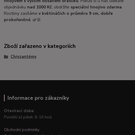
hnojivem s vyšším obsahem draslíku
. Pokud si u nás uděláte
objednávku
nad 1000 Kč
, obdržíte
speciální hnojivo zdarma
.
Rostliny zasíláme
v květináčích o průměru 9 cm, dobře
prokořeněné
. 🌿🌼
Zboží zařazeno v kategoriích
Chryzantémy
Informace pro zákazníky
Otevírací doba:
Pondělí až pátek: 8-16 hod.
Obchodní podmínky