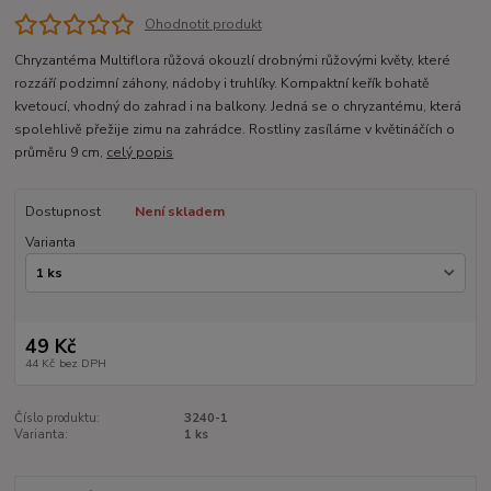
Ohodnotit produkt
Chryzantéma Multiflora růžová okouzlí drobnými růžovými květy, které
rozzáří podzimní záhony, nádoby i truhlíky. Kompaktní keřík bohatě
kvetoucí, vhodný do zahrad i na balkony. Jedná se o chryzantému, která
spolehlivě přežije zimu na zahrádce. Rostliny zasíláme v květináčích o
průměru 9 cm,
celý popis
Dostupnost
Není skladem
Varianta
49 Kč
44 Kč
bez DPH
Číslo produktu:
3240-1
Varianta:
1 ks