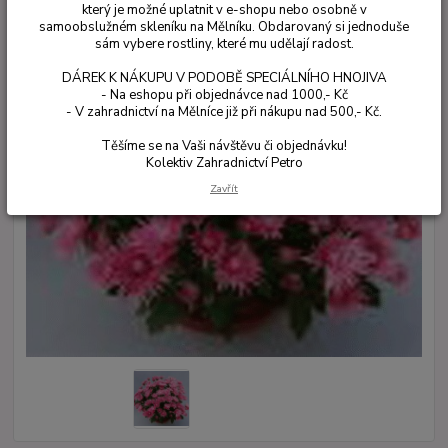
který je možné uplatnit v e-shopu nebo osobně v
samoobslužném skleníku na Mělníku. Obdarovaný si jednoduše
sám vybere rostliny, které mu udělají radost.
DÁREK K NÁKUPU V PODOBĚ SPECIÁLNÍHO HNOJIVA
- Na eshopu při objednávce nad 1000,- Kč
- V zahradnictví na Mělníce již při nákupu nad 500,- Kč.
Těšíme se na Vaši návštěvu či objednávku!
Kolektiv Zahradnictví Petro
Zavřít