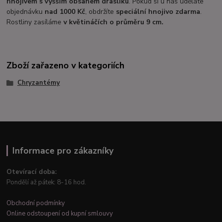
hnojivem s vyšším obsahem draslíku
. Pokud si u nás uděláte
objednávku
nad 1000 Kč
, obdržíte
speciální hnojivo zdarma
.
Rostliny zasíláme
v květináčích o průměru 9 cm.
Zboží zařazeno v kategoriích
Chryzantémy
Informace pro zákazníky
Otevírací doba:
Pondělí až pátek: 8-16 hod.
Obchodní podmínky
Online odstoupení od kupní smlouvy