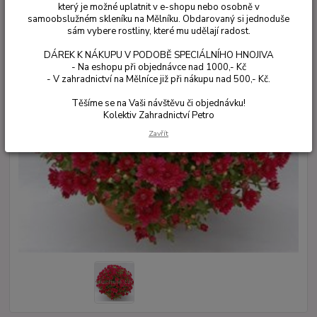
který je možné uplatnit v e-shopu nebo osobně v
samoobslužném skleníku na Mělníku. Obdarovaný si jednoduše
sám vybere rostliny, které mu udělají radost.
DÁREK K NÁKUPU V PODOBĚ SPECIÁLNÍHO HNOJIVA
- Na eshopu při objednávce nad 1000,- Kč
- V zahradnictví na Mělníce již při nákupu nad 500,- Kč.
Těšíme se na Vaši návštěvu či objednávku!
Kolektiv Zahradnictví Petro
Zavřít