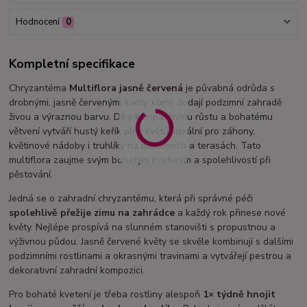
Hodnocení
0
Kompletní specifikace
Chryzantéma
Multiflora jasně červená
je půvabná odrůda s
drobnými, jasně červenými květy, které dodají podzimní zahradě
živou a výraznou barvu. Díky kompaktnímu růstu a bohatému
větvení vytváří hustý keřík plný květů, ideální pro záhony,
květinové nádoby i truhlíky na balkonech a terasách. Tato
multiflora zaujme svým bohatým kvetením a spolehlivostí při
pěstování.
Jedná se o zahradní chryzantému, která při správné péči
spolehlivě přežije zimu na zahrádce
a každý rok přinese nové
květy. Nejlépe prospívá na slunném stanovišti s propustnou a
výživnou půdou. Jasně červené květy se skvěle kombinují s dalšími
podzimními rostlinami a okrasnými travinami a vytvářejí pestrou a
dekorativní zahradní kompozici.
Pro bohaté kvetení je třeba rostliny alespoň
1× týdně hnojit