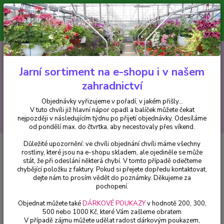
Minimální hodnota pro odeslání z e-shopu je 300 Kč.
V tuto chvíli již hlavní nápor objednávek opadl a balíček můžete čekat
nejpozději v následujícím týdnu po přijetí objednávky. Objednávky
vyřizujeme v pořadí, v jakém přišly...
0
ks
CZK
+420 602 223 614
za
0 Kč
Jarní sortiment na e-shopu i v našem
zahradnictví
Menu
Objednávky vyřizujeme v pořadí, v jakém přišly...
V tuto chvíli již hlavní nápor opadl a balíček můžete čekat
Hledat
nejpozději v následujícím týdnu po přijetí objednávky. Odesíláme
od pondělí max. do čtvrtka, aby necestovaly přes víkend.
Důležité upozornění: ve chvíli objednání chvíli máme všechny
Úvod
Chryzantémy
Chryzantéma -drobnokvětá růžová - cena na
rostliny, které jsou na e-shopu skladem, ale ojediněle se může
prodejně
stát, že při odeslání některá chybí. V tomto případě odečteme
chybějící položku z faktury. Pokud si přejete dopředu kontaktovat,
Chryzantéma -drobnokvětá
dejte nám to prosím vědět do poznámky. Děkujeme za
růžová - cena na prodejně
pochopení.
Objednat můžete také
DÁRKOVÉ POUKAZY
v hodnotě 200, 300,
500 nebo 1000 Kč, které Vám zašleme obratem
V případě zájmu můžete udělat radost dárkovým poukazem,