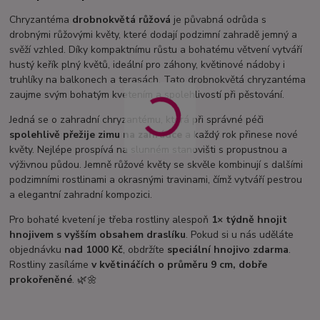
Chryzantéma
drobnokvětá růžová
je půvabná odrůda s
drobnými růžovými květy, které dodají podzimní zahradě jemný a
svěží vzhled. Díky kompaktnímu růstu a bohatému větvení vytváří
hustý keřík plný květů, ideální pro záhony, květinové nádoby i
truhlíky na balkonech a terasách. Tato drobnokvětá chryzantéma
zaujme svým bohatým kvetením a spolehlivostí při pěstování.
Jedná se o zahradní chryzantému, která při správné péči
spolehlivě přežije zimu na zahrádce
a každý rok přinese nové
květy. Nejlépe prospívá na slunném stanovišti s propustnou a
výživnou půdou. Jemně růžové květy se skvěle kombinují s dalšími
podzimními rostlinami a okrasnými travinami, čímž vytváří pestrou
a elegantní zahradní kompozici.
Pro bohaté kvetení je třeba rostliny alespoň
1× týdně hnojit
hnojivem s vyšším obsahem draslíku
. Pokud si u nás uděláte
objednávku
nad 1000 Kč
, obdržíte
speciální hnojivo zdarma
.
Rostliny zasíláme
v květináčích o průměru 9 cm, dobře
prokořeněné
. 🌿🌼