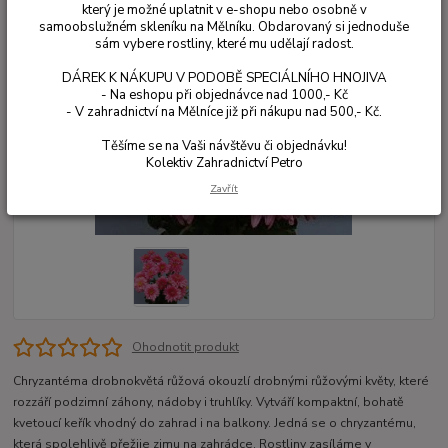
který je možné uplatnit v e-shopu nebo osobně v
samoobslužném skleníku na Mělníku. Obdarovaný si jednoduše
sám vybere rostliny, které mu udělají radost.
DÁREK K NÁKUPU V PODOBĚ SPECIÁLNÍHO HNOJIVA
- Na eshopu při objednávce nad 1000,- Kč
- V zahradnictví na Mělníce již při nákupu nad 500,- Kč.
Těšíme se na Vaši návštěvu či objednávku!
Kolektiv Zahradnictví Petro
Zavřít
Ohodnotit produkt
Chryzantéma drobnokvětá růžová okouzlí drobnými růžovými květy, které
rozzáří podzimní záhony, nádoby i truhlíky. Vytváří kompaktní, bohatě
kvetoucí keřík vhodný do zahrad i na balkony. Jedná se o chryzantému,
která spolehlivě přežije zimu na zahrádce. Rostliny zasíláme v