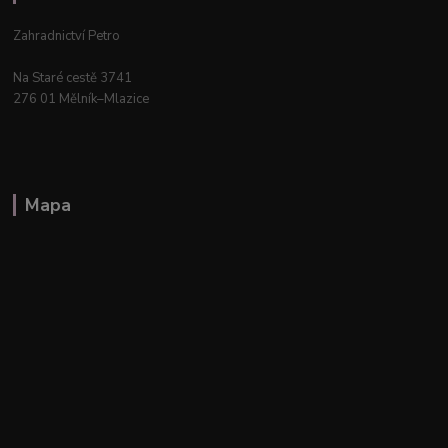
Zahradnictví Petro
Na Staré cestě 3741
276 01 Mělník–Mlazice
Mapa