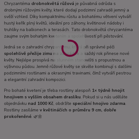
Chryzantéma
drobnokvětá růžová
je půvabná odrůda s
drobnými růžovými květy, které dodají podzimní zahradě jemný a
svěží vzhled. Díky kompaktnímu růstu a bohatému větvení vytváří
hustý keřík plný květů, ideální pro záhony, květinové nádoby i
truhlíky na balkonech a terasách. Tato drobnokvětá chryzantéma
zaujme svým bohatým kvetením a spolehlivostí při pěstování.
Jedná se o zahradní chryzantému, která při správné péči
spolehlivě přežije zimu na zahrádce
a každý rok přinese nové
květy. Nejlépe prospívá na slunném stanovišti s propustnou a
výživnou půdou. Jemně růžové květy se skvěle kombinují s dalšími
podzimními rostlinami a okrasnými travinami, čímž vytváří pestrou
a elegantní zahradní kompozici.
Pro bohaté kvetení je třeba rostliny alespoň
1× týdně hnojit
hnojivem s vyšším obsahem draslíku
. Pokud si u nás uděláte
objednávku
nad 1000 Kč
, obdržíte
speciální hnojivo zdarma
.
Rostliny zasíláme
v květináčích o průměru 9 cm, dobře
prokořeněné
. 🌿🌼