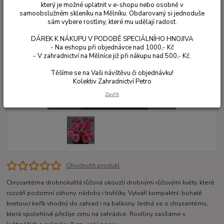
který je možné uplatnit v e-shopu nebo osobně v
samoobslužném skleníku na Mělníku. Obdarovaný si jednoduše
sám vybere rostliny, které mu udělají radost.
DÁREK K NÁKUPU V PODOBĚ SPECIÁLNÍHO HNOJIVA
- Na eshopu při objednávce nad 1000,- Kč
- V zahradnictví na Mělníce již při nákupu nad 500,- Kč.
Těšíme se na Vaši návštěvu či objednávku!
Kolektiv Zahradnictví Petro
Zavřít
Ohodnotit produkt
Chryzantéma drobnokvětá růžová okouzlí drobnými růžovými květy, které
rozzáří podzimní záhony, nádoby i truhlíky. Vytváří kompaktní, bohatě
kvetoucí keřík vhodný do zahrad i na balkony. Jedná se o chryzantému,
která spolehlivě přežije zimu na zahrádce. Rostliny zasíláme v