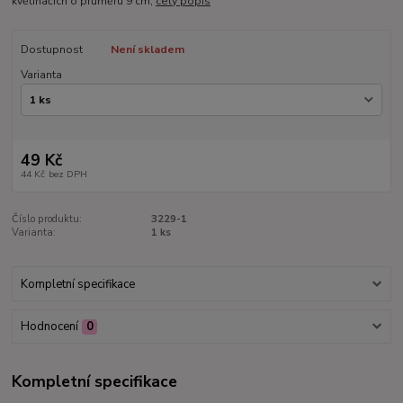
květináčích o průměru 9 cm,
celý popis
Dostupnost
Není skladem
Varianta
49 Kč
44 Kč
bez DPH
Číslo produktu:
3229-1
Varianta:
1 ks
Kompletní specifikace
Hodnocení
0
Kompletní specifikace