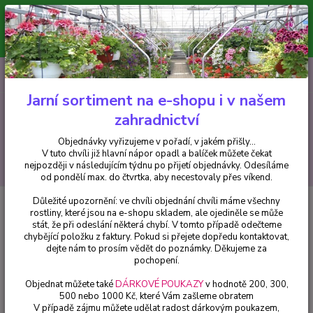
Minimální hodnota pro odeslání z e-shopu je 300 Kč.
V tuto chvíli již hlavní nápor objednávek opadl a balíček můžete čekat
nejpozději v následujícím týdnu po přijetí objednávky. Objednávky
vyřizujeme v pořadí, v jakém přišly...
0
ks
CZK
+420 602 223 614
za
0 Kč
Jarní sortiment na e-shopu i v našem
zahradnictví
Menu
Objednávky vyřizujeme v pořadí, v jakém přišly...
V tuto chvíli již hlavní nápor opadl a balíček můžete čekat
Hledat
nejpozději v následujícím týdnu po přijetí objednávky. Odesíláme
od pondělí max. do čtvrtka, aby necestovaly přes víkend.
Důležité upozornění: ve chvíli objednání chvíli máme všechny
Úvod
Chryzantémy
Chryzantéma -drobnokvětá růžová - 1 ks
rostliny, které jsou na e-shopu skladem, ale ojediněle se může
stát, že při odeslání některá chybí. V tomto případě odečteme
Chryzantéma -drobnokvětá
chybějící položku z faktury. Pokud si přejete dopředu kontaktovat,
růžová - 1 ks
dejte nám to prosím vědět do poznámky. Děkujeme za
pochopení.
Objednat můžete také
DÁRKOVÉ POUKAZY
v hodnotě 200, 300,
500 nebo 1000 Kč, které Vám zašleme obratem
V případě zájmu můžete udělat radost dárkovým poukazem,