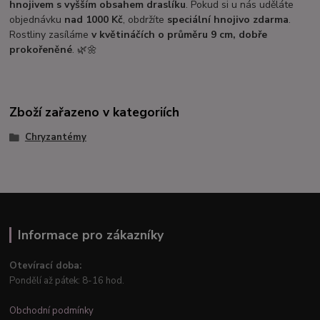
hnojivem s vyšším obsahem draslíku
. Pokud si u nás uděláte
objednávku
nad 1000 Kč
, obdržíte
speciální hnojivo zdarma
.
Rostliny zasíláme
v květináčích o průměru 9 cm, dobře
prokořeněné
. 🌿🌼
Zboží zařazeno v kategoriích
Chryzantémy
Informace pro zákazníky
Otevírací doba:
Pondělí až pátek: 8-16 hod.
Obchodní podmínky