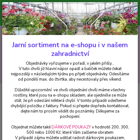
Minimální hodnota pro odeslání z e-shopu je 300 Kč.
V tuto chvíli již hlavní nápor objednávek opadl a balíček můžete čekat
nejpozději v následujícím týdnu po přijetí objednávky. Objednávky
vyřizujeme v pořadí, v jakém přišly...
0
ks
CZK
+420 602 223 614
za
0 Kč
Jarní sortiment na e-shopu i v našem
zahradnictví
Menu
Objednávky vyřizujeme v pořadí, v jakém přišly...
V tuto chvíli již hlavní nápor opadl a balíček můžete čekat
Hledat
nejpozději v následujícím týdnu po přijetí objednávky. Odesíláme
od pondělí max. do čtvrtka, aby necestovaly přes víkend.
Důležité upozornění: ve chvíli objednání chvíli máme všechny
Úvod
Chryzantémy
Chryzantéma - bílá zahradní drobnokvětá- 3223
rostliny, které jsou na e-shopu skladem, ale ojediněle se může
stát, že při odeslání některá chybí. V tomto případě odečteme
Chryzantéma - bílá zahradní
chybějící položku z faktury. Pokud si přejete dopředu kontaktovat,
drobnokvětá- 3223
dejte nám to prosím vědět do poznámky. Děkujeme za
pochopení.
Objednat můžete také
DÁRKOVÉ POUKAZY
v hodnotě 200, 300,
500 nebo 1000 Kč, které Vám zašleme obratem
V případě zájmu můžete udělat radost dárkovým poukazem,