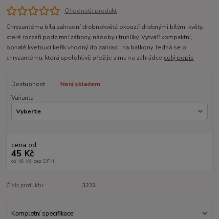
Ohodnotit produkt
Chryzantéma bílá zahradní drobnokvětá okouzlí drobnými bílými květy,
které rozzáří podzimní záhony, nádoby i truhlíky. Vytváří kompaktní,
bohatě kvetoucí keřík vhodný do zahrad i na balkony. Jedná se o
chryzantému, která spolehlivě přežije zimu na zahrádce
celý popis
Dostupnost
Není skladem
Varianta
cena od
45 Kč
od
40 Kč
bez DPH
Číslo produktu:
3223
Kompletní specifikace