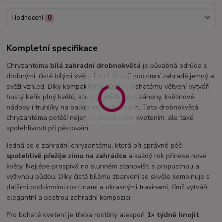
Hodnocení
0
Kompletní specifikace
Chryzantéma
bílá zahradní drobnokvětá
je půvabná odrůda s
drobnými, čistě bílými květy, které dodají podzimní zahradě jemný a
svěží vzhled. Díky kompaktnímu růstu a bohatému větvení vytváří
hustý keřík plný květů, který je ideální pro záhony, květinové
nádoby i truhlíky na balkonech a terasách. Tato drobnokvětá
chryzantéma potěší nejen svým bohatým kvetením, ale také
spolehlivostí při pěstování.
Jedná se o zahradní chryzantému, která při správné péči
spolehlivě přežije zimu na zahrádce
a každý rok přinese nové
květy. Nejlépe prospívá na slunném stanovišti s propustnou a
výživnou půdou. Díky čistě bílému zbarvení se skvěle kombinuje s
dalšími podzimními rostlinami a okrasnými travinami, čímž vytváří
elegantní a pestrou zahradní kompozici.
Pro bohaté kvetení je třeba rostliny alespoň
1× týdně hnojit