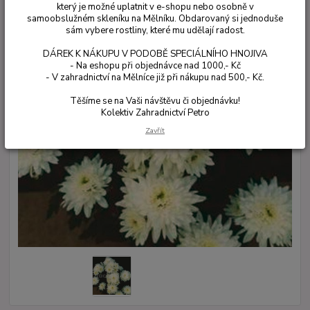
který je možné uplatnit v e-shopu nebo osobně v
samoobslužném skleníku na Mělníku. Obdarovaný si jednoduše
sám vybere rostliny, které mu udělají radost.
DÁREK K NÁKUPU V PODOBĚ SPECIÁLNÍHO HNOJIVA
- Na eshopu při objednávce nad 1000,- Kč
- V zahradnictví na Mělníce již při nákupu nad 500,- Kč.
Těšíme se na Vaši návštěvu či objednávku!
Kolektiv Zahradnictví Petro
Zavřít