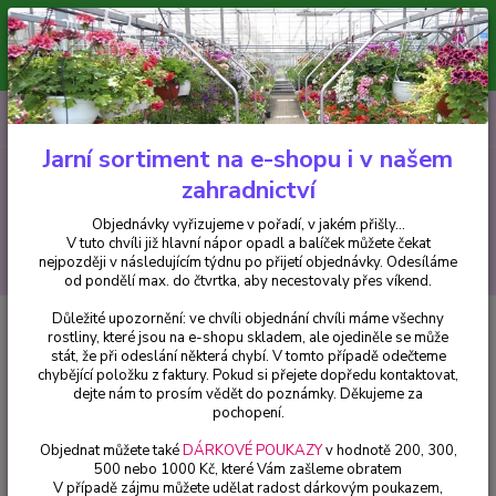
Minimální hodnota pro odeslání z e-shopu je 300 Kč.
V tuto chvíli již hlavní nápor objednávek opadl a balíček můžete čekat
nejpozději v následujícím týdnu po přijetí objednávky. Objednávky
vyřizujeme v pořadí, v jakém přišly...
0
ks
CZK
+420 602 223 614
za
0 Kč
Jarní sortiment na e-shopu i v našem
zahradnictví
Menu
Objednávky vyřizujeme v pořadí, v jakém přišly...
V tuto chvíli již hlavní nápor opadl a balíček můžete čekat
Hledat
nejpozději v následujícím týdnu po přijetí objednávky. Odesíláme
od pondělí max. do čtvrtka, aby necestovaly přes víkend.
Důležité upozornění: ve chvíli objednání chvíli máme všechny
Úvod
Chryzantémy
Chryzantéma Bella Gold - cena za kus v 3-kusovém
rostliny, které jsou na e-shopu skladem, ale ojediněle se může
balení
stát, že při odeslání některá chybí. V tomto případě odečteme
chybějící položku z faktury. Pokud si přejete dopředu kontaktovat,
Chryzantéma Bella Gold - cena za
dejte nám to prosím vědět do poznámky. Děkujeme za
kus v 3-kusovém balení
pochopení.
Objednat můžete také
DÁRKOVÉ POUKAZY
v hodnotě 200, 300,
500 nebo 1000 Kč, které Vám zašleme obratem
V případě zájmu můžete udělat radost dárkovým poukazem,