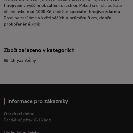
hnojivem s vyšším obsahem draslíku
. Pokud si u nás uděláte
objednávku
nad 1000 Kč
, obdržíte
speciální hnojivo zdarma
.
Rostliny zasíláme
v květináčích o průměru 9 cm, dobře
prokořeněné
. 🌿🌼
Zboží zařazeno v kategoriích
Chryzantémy
Informace pro zákazníky
Otevírací doba:
Pondělí až pátek: 8-16 hod.
Obchodní podmínky