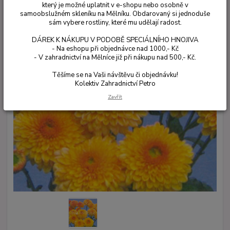
který je možné uplatnit v e-shopu nebo osobně v
samoobslužném skleníku na Mělníku. Obdarovaný si jednoduše
sám vybere rostliny, které mu udělají radost.
DÁREK K NÁKUPU V PODOBĚ SPECIÁLNÍHO HNOJIVA
- Na eshopu při objednávce nad 1000,- Kč
- V zahradnictví na Mělníce již při nákupu nad 500,- Kč.
Těšíme se na Vaši návštěvu či objednávku!
Kolektiv Zahradnictví Petro
Zavřít