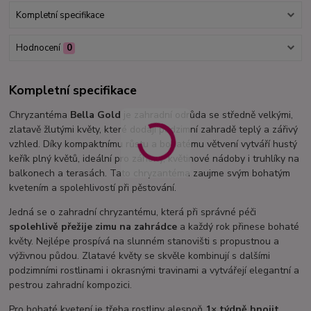
Kompletní specifikace
Hodnocení
0
Kompletní specifikace
Chryzantéma
Bella Gold
je zahradní odrůda se středně velkými,
zlatavě žlutými květy, které dodají podzimní zahradě teplý a zářivý
vzhled. Díky kompaktnímu růstu a bohatému větvení vytváří hustý
keřík plný květů, ideální pro záhony, květinové nádoby i truhlíky na
balkonech a terasách. Tato chryzantéma zaujme svým bohatým
kvetením a spolehlivostí při pěstování.
Jedná se o zahradní chryzantému, která při správné péči
spolehlivě přežije zimu na zahrádce
a každý rok přinese bohaté
květy. Nejlépe prospívá na slunném stanovišti s propustnou a
výživnou půdou. Zlatavé květy se skvěle kombinují s dalšími
podzimními rostlinami i okrasnými travinami a vytvářejí elegantní a
pestrou zahradní kompozici.
Pro bohaté kvetení je třeba rostliny alespoň
1× týdně hnojit