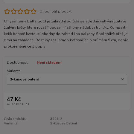
Ohodnotit produkt
Chryzantéma Bella Gold je zahradní odrůda se středně velkými zlatavě
žlutými květy, které rozzáří podzimní záhony, nádoby i truhlíky. Kompaktní
keřík bohatě kvetoucí, vhodný do zahrad i na balkony. Spolehlivě přežije
zimu na zahrádce. Rostliny zasíláme v květináčích o průměru 9 cm, dobře
prokořeněné
celý popis
Dostupnost
Není skladem
Varianta
47 Kč
42 Kč
bez DPH
Číslo produktu:
3226-2
Varianta:
3-kusové balení