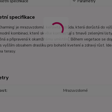
etní specifikace
Parametry
tní specifikace
Charming’ je mrazuvzdorná, keřovitá odrůda, která dorůstá do 
odré kombinaci, které skvěle kontrastují s tmavě zelenými listy
ná a připravená k okamžitému umístění. Během vegetace se dopo
s vyšším obsahem draslíku pro bohaté kvetení a zdravý růst. Ideá
na terasy.
etry
ost
Mrazuvzdorné