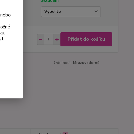
tupnost
Skladem
ianta
 nebo
možné
ku.
na od
Přidat do košíku
st.
 Kč
44 Kč
bez DPH
roduktu:
399
Odolnost:
Mrazuvzdorné