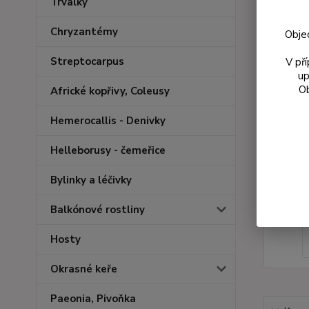
Trvalky
Chryzantémy
Obje
Streptocarpus
V př
up
Ob
Africké kopřivy, Coleusy
Hemerocallis - Denivky
Helleborusy - čemeřice
Bylinky a léčivky
Balkónové rostliny
Hosty
Okrasné keře
Paeonia, Pivoňka