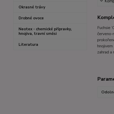
Kompl
Okrasné trávy
Komple
Drobné ovoce
Fuchsie ‘
Neotex - chemické přípravky,
červeno-m
hnojiva, travní směsi
prokořeně
Literatura
hnojivem 
zahrad a 
Param
Odoln