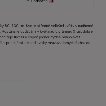
Hodnocení
0
výšky 80–100 cm. Kvete středně velkými květy v nádherné
. Rostlina je dodávána v květináči o průměru 9 cm, dobře
ručuje fuchsii alespoň jednou týdně přihnojovat
lní pro sběratele i milovníky mrazuvzdorných fuchsií do