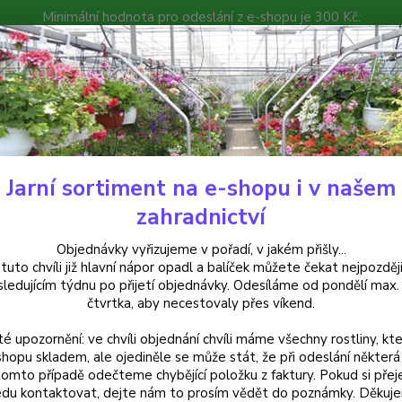
Minimální hodnota pro odeslání z e-shopu je 300 Kč.
íček můžete čekat nejpozději v následujícím týdnu po přijetí objedná
atalog
Poradna
Kontakty
Nevíte
Hledat
+420
Jarní sortiment na e-shopu i v našem
uchsie
Charming Fuchsie-mrazuvzdorná 399
zahradnictví
ming Fuchsie-mrazuvzdorná 39
Objednávky vyřizujeme v pořadí, v jakém přišly...
 tuto chvíli již hlavní nápor opadl a balíček můžete čekat nejpozději
sledujícím týdnu po přijetí objednávky. Odesíláme od pondělí max.
čtvrtka, aby necestovaly přes víkend.
Charmi
té upozornění: ve chvíli objednání chvíli máme všechny rostliny, kte
velkým
shopu skladem, ale ojediněle se může stát, že při odeslání některá 
tomto případě odečteme chybějící položku z faktury. Pokud si přej
du kontaktovat, dejte nám to prosím vědět do poznámky. Děkuj