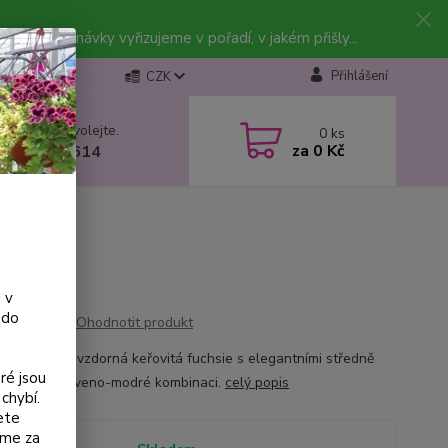
vky. Objednávky vyřizujeme v pořadí, v jakém přišly...
Přihlášení
CZK
 si rady? Zavolejte.
0
ks
za
0 Kč
 602 223 614
9
 v
 do
Ohodnotit produkt
ng’ je mrazuvzdorná keřovitá fuchsie s elegantními středně
ré jsou
i květy v červeno-modré kombinaci.
celý popis
chybí.
ete
eme za