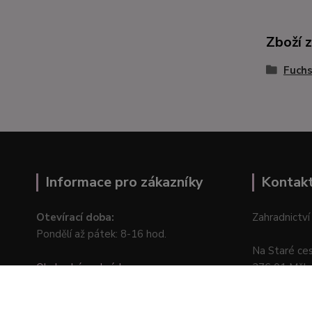
Zboží 
Fuchs
Informace pro zákazníky
Kontak
Otevírací doba:
Zahradnictví
Pondělí až pátek: 8-16 hod.
Na Staré ce
Obchodní podmínky
276 01 Měln
Online odstoupení od kupní smlouvy