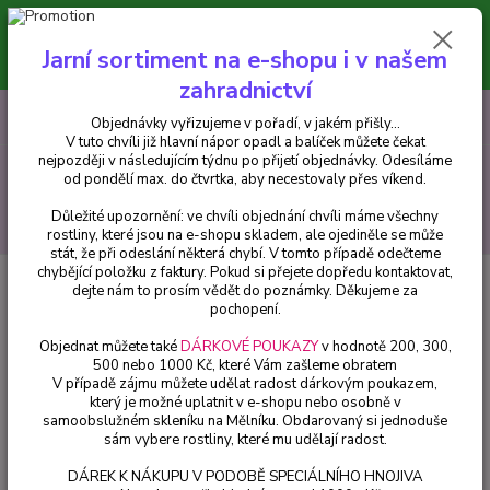
Minimální hodnota pro odeslání z e-shopu je 300 Kč.
V tuto chvíli již hlavní nápor objednávek opadl a balíček můžete čekat
Jarní sortiment na e-shopu i v našem
nejpozději v následujícím týdnu po přijetí objednávky. Objednávky
vyřizujeme v pořadí, v jakém přišly...
zahradnictví
0
ks
CZK
+420 602 223 614
Objednávky vyřizujeme v pořadí, v jakém přišly...
za
0 Kč
V tuto chvíli již hlavní nápor opadl a balíček můžete čekat
nejpozději v následujícím týdnu po přijetí objednávky. Odesíláme
Menu
od pondělí max. do čtvrtka, aby necestovaly přes víkend.
Důležité upozornění: ve chvíli objednání chvíli máme všechny
Hledat
rostliny, které jsou na e-shopu skladem, ale ojediněle se může
stát, že při odeslání některá chybí. V tomto případě odečteme
chybějící položku z faktury. Pokud si přejete dopředu kontaktovat,
Úvod
Balkónové rostliny
Černooká Zuzana – Thunbergia Lemon Star -
dejte nám to prosím vědět do poznámky. Děkujeme za
cena na prodejně
pochopení.
Černooká Zuzana – Thunbergia
Objednat můžete také
DÁRKOVÉ POUKAZY
v hodnotě 200, 300,
500 nebo 1000 Kč, které Vám zašleme obratem
Lemon Star - cena na prodejně
V případě zájmu můžete udělat radost dárkovým poukazem,
který je možné uplatnit v e-shopu nebo osobně v
samoobslužném skleníku na Mělníku. Obdarovaný si jednoduše
sám vybere rostliny, které mu udělají radost.
DÁREK K NÁKUPU V PODOBĚ SPECIÁLNÍHO HNOJIVA