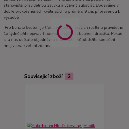
stanoviště, pravidelnou zálivku a výživný substrát. Dodáváme v
dobře prokořeněných květináčích o průměru 9 cm, připravenou k
výsadbě.
Pro bohaté kvetení je třeba v letních měsících rostlinu pravidelně
1x týdně přihnojovat hnojivem s vyšším obsahem draslíku. Pokud
si u nás uděláte objednávku nad 1000.- Kč, obdržíte speciélní
hnojivo na kvetení zdarma.
Související zboží
2