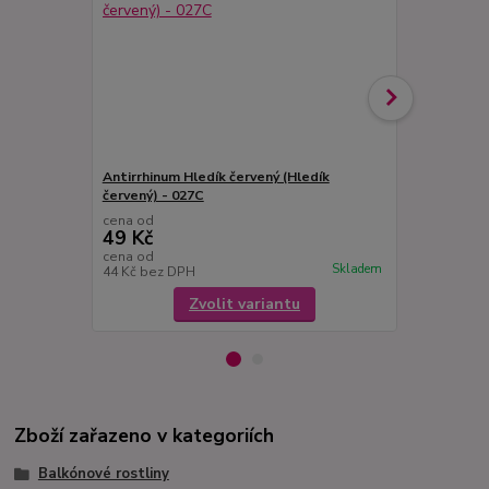
Antirrhinum Hledík červený (Hledík
Antirrhinum 
červený) - 027C
027
cena od
cena od
49 Kč
49 Kč
cena od
cena od
Skladem
44 Kč
bez DPH
44 Kč
bez D
Zvolit variantu
Zboží zařazeno v kategoriích
Balkónové rostliny