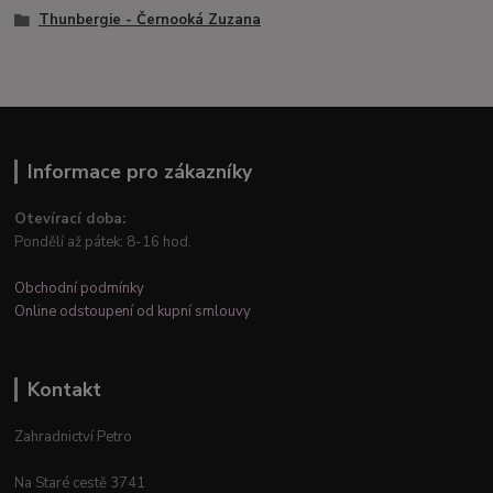
Thunbergie - Černooká Zuzana
Informace pro zákazníky
Otevírací doba:
Pondělí až pátek: 8-16 hod.
Obchodní podmínky
Online odstoupení od kupní smlouvy
Kontakt
Zahradnictví Petro
Na Staré cestě 3741