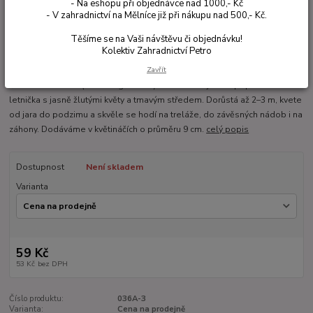
- Na eshopu při objednávce nad 1000,- Kč
- V zahradnictví na Mělníce již při nákupu nad 500,- Kč.
Těšíme se na Vaši návštěvu či objednávku!
Kolektiv Zahradnictví Petro
Ohodnotit produkt
Zavřít
Černooká Zuzana (Thunbergia alata) Lemon Star je živá popínavá
letnička s jasně žlutými květy a tmavým středem. Dorůstá až 2–3 m, kvete
od jara do podzimu a skvěle se hodí na treláže, do závěsných nádob i na
záhony. Dodáváme v květináčích o průměru 9 cm.
celý popis
Dostupnost
Není skladem
Varianta
59 Kč
53 Kč
bez DPH
Číslo produktu:
036A-3
Varianta:
Cena na prodejně