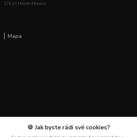
276 01 Mělník–Mlazice
Mapa
🍪 Jak byste rádi své cookies?
Kontakty