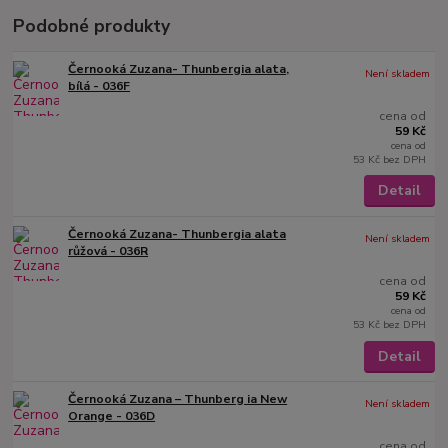
Podobné produkty
Černooká Zuzana- Thunbergia alata,
Není skladem
bílá - 036F
cena od
59 Kč
cena od
53 Kč
bez DPH
Detail
Černooká Zuzana- Thunbergia alata
Není skladem
růžová - 036R
cena od
59 Kč
cena od
53 Kč
bez DPH
Detail
Černooká Zuzana – Thunberg ia New
Není skladem
Orange - 036D
cena od