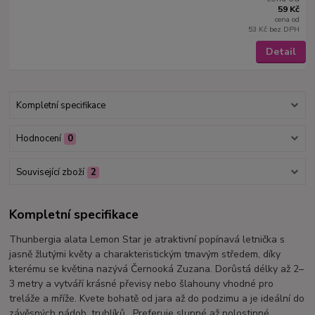
59 Kč
cena od
53 Kč
bez DPH
Detail
Kompletní specifikace
Hodnocení
0
Související zboží
2
Kompletní specifikace
Thunbergia alata Lemon Star je atraktivní popínavá letnička s
jasně žlutými květy a charakteristickým tmavým středem, díky
kterému se květina nazývá Černooká Zuzana. Dorůstá délky až 2–
3 metry a vytváří krásné převisy nebo šlahouny vhodné pro
treláže a mříže. Kvete bohatě od jara až do podzimu a je ideální do
závěsných nádob, truhlíků . Preferuje slunné až polostinné