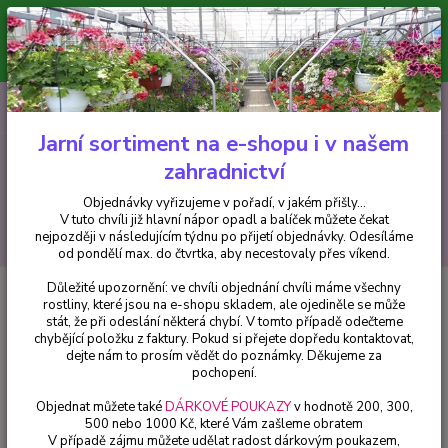
Minimální hodnota pro odeslání z e-shopu je 300 Kč.
V tuto chvíli již hlavní nápor objednávek opadl a balíček můžete čekat
nejpozději v následujícím týdnu po přijetí objednávky. Objednávky
vyřizujeme v pořadí, v jakém přišly...
0
ks
CZK
+420 602 223 614
za
0 Kč
Jarní sortiment na e-shopu i v našem
zahradnictví
Menu
Objednávky vyřizujeme v pořadí, v jakém přišly...
V tuto chvíli již hlavní nápor opadl a balíček můžete čekat
Hledat
nejpozději v následujícím týdnu po přijetí objednávky. Odesíláme
od pondělí max. do čtvrtka, aby necestovaly přes víkend.
Důležité upozornění: ve chvíli objednání chvíli máme všechny
Úvod
Balkónové rostliny
Černooká Zuzana – Thunbergia Dark Apricot -
rostliny, které jsou na e-shopu skladem, ale ojediněle se může
cena za kus v 3-kusovém balení
stát, že při odeslání některá chybí. V tomto případě odečteme
chybějící položku z faktury. Pokud si přejete dopředu kontaktovat,
Černooká Zuzana – Thunbergia
dejte nám to prosím vědět do poznámky. Děkujeme za
Dark Apricot - cena za kus v 3-
pochopení.
kusovém balení
Objednat můžete také
DÁRKOVÉ POUKAZY
v hodnotě 200, 300,
500 nebo 1000 Kč, které Vám zašleme obratem
V případě zájmu můžete udělat radost dárkovým poukazem,