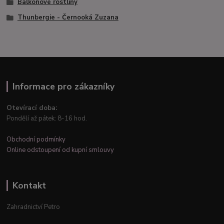
Balkónové rostliny
Thunbergie - Černooká Zuzana
Informace pro zákazníky
Otevírací doba:
Pondělí až pátek: 8-16 hod.
Obchodní podmínky
Online odstoupení od kupní smlouvy
Kontakt
Zahradnictví Petro