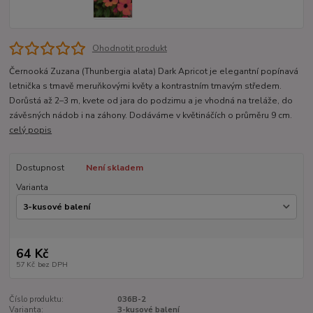
Ohodnotit produkt
Černooká Zuzana (Thunbergia alata) Dark Apricot je elegantní popínavá
letnička s tmavě meruňkovými květy a kontrastním tmavým středem.
Dorůstá až 2–3 m, kvete od jara do podzimu a je vhodná na treláže, do
závěsných nádob i na záhony. Dodáváme v květináčích o průměru 9 cm.
celý popis
Dostupnost
Není skladem
Varianta
64 Kč
57 Kč
bez DPH
Číslo produktu:
036B-2
Varianta:
3-kusové balení