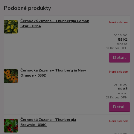
Podobné produkty
Černooká Zuzana – Thunbergia Lemon
Není skladem
Star - 036A
cena od
59 Kč
cena od
53 Kč
bez DPH
Detail
Černooká Zuzana – Thunberg ia New
Není skladem
Orange - 036D
cena od
59 Kč
cena od
53 Kč
bez DPH
Detail
Černooká Zuzana – Thunbergia
Není skladem
Brownie- 036C
cena od