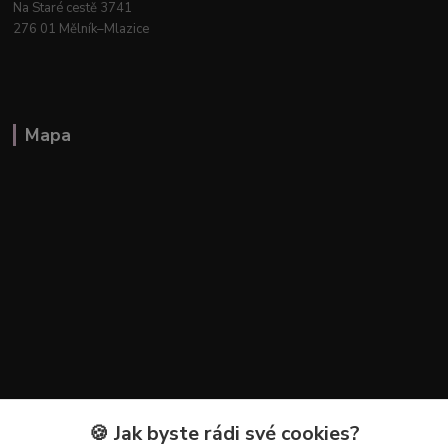
Na Staré cestě 3741
276 01 Mělník–Mlazice
Mapa
🍪 Jak byste rádi své cookies?
Kontakty