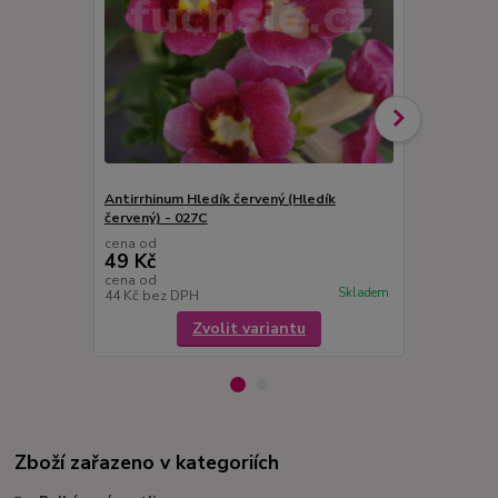
Antirrhinum Hledík červený (Hledík
Antirrhinum 
červený) - 027C
027
cena od
cena od
49 Kč
49 Kč
cena od
cena od
Skladem
44 Kč
bez DPH
44 Kč
bez D
Zvolit variantu
Zboží zařazeno v kategoriích