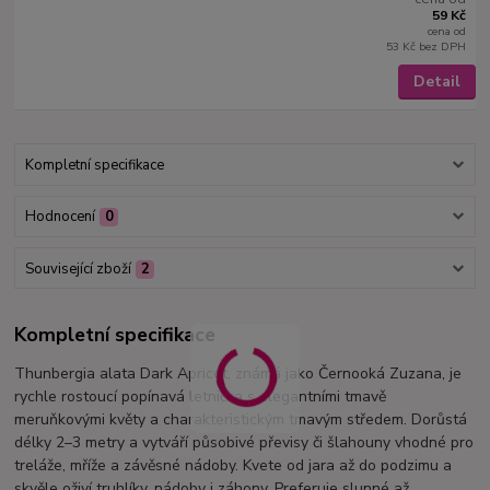
59 Kč
cena od
53 Kč
bez DPH
Detail
Kompletní specifikace
Hodnocení
0
Související zboží
2
Kompletní specifikace
Thunbergia alata Dark Apricot, známá jako Černooká Zuzana, je
rychle rostoucí popínavá letnička s elegantními tmavě
meruňkovými květy a charakteristickým tmavým středem. Dorůstá
délky 2–3 metry a vytváří působivé převisy či šlahouny vhodné pro
treláže, mříže a závěsné nádoby. Kvete od jara až do podzimu a
skvěle oživí truhlíky, nádoby i záhony. Preferuje slunné až