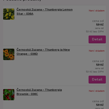
Černooká Zuzana – Thunbergia Lemon
Není skladem
Star - 036A
cena od
59 Kč
cena od
53 Kč
bez DPH
Detail
Černooká Zuzana – Thunberg ia New
Není skladem
Orange - 036D
cena od
59 Kč
cena od
53 Kč
bez DPH
Detail
Černooká Zuzana – Thunbergia
Není skladem
Brownie- 036C
cena od
59 Kč
cena od