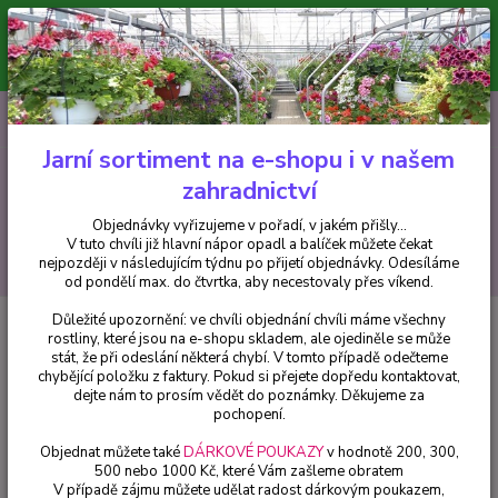
Minimální hodnota pro odeslání z e-shopu je 300 Kč.
V tuto chvíli již hlavní nápor objednávek opadl a balíček můžete čekat
nejpozději v následujícím týdnu po přijetí objednávky. Objednávky
vyřizujeme v pořadí, v jakém přišly...
0
ks
CZK
+420 602 223 614
za
0 Kč
Jarní sortiment na e-shopu i v našem
zahradnictví
Menu
Objednávky vyřizujeme v pořadí, v jakém přišly...
V tuto chvíli již hlavní nápor opadl a balíček můžete čekat
Hledat
nejpozději v následujícím týdnu po přijetí objednávky. Odesíláme
od pondělí max. do čtvrtka, aby necestovaly přes víkend.
Důležité upozornění: ve chvíli objednání chvíli máme všechny
Úvod
Balkónové rostliny
Černooká Zuzana – Thunbergia Dark Apricot -
rostliny, které jsou na e-shopu skladem, ale ojediněle se může
1 ks
stát, že při odeslání některá chybí. V tomto případě odečteme
chybějící položku z faktury. Pokud si přejete dopředu kontaktovat,
Černooká Zuzana – Thunbergia
dejte nám to prosím vědět do poznámky. Děkujeme za
Dark Apricot - 1 ks
pochopení.
Objednat můžete také
DÁRKOVÉ POUKAZY
v hodnotě 200, 300,
500 nebo 1000 Kč, které Vám zašleme obratem
V případě zájmu můžete udělat radost dárkovým poukazem,