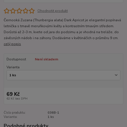
Ohodnotit produkt
Černooká Zuzana (Thunbergia alata) Dark Apricot je elegantní popínavá
letnička s tmavě meruňkovými květy a kontrastním tmavým středem.
Dorůstá až 2–3 m, kvete od jara do podzimu a je vhodná na treláže, do
závěsných nádob i na záhony. Dodáváme v květináčích o průměru 9 cm.
celý popis
Dostupnost
Není skladem
Varianta
69 Kč
62 Kč
bez DPH
Číslo produktu:
036B-1
Varianta:
1 ks
Podobné produkty