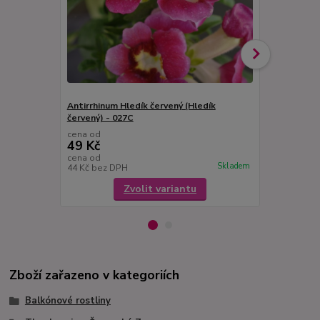
Antirrhinum Hledík červený (Hledík
Antirrhinum 
červený) - 027C
027
cena od
cena od
49 Kč
49 Kč
cena od
cena od
Skladem
44 Kč
bez DPH
44 Kč
bez D
Zvolit variantu
Zboží zařazeno v kategoriích
Balkónové rostliny