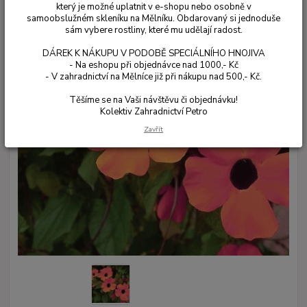
který je možné uplatnit v e-shopu nebo osobně v
samoobslužném skleníku na Mělníku. Obdarovaný si jednoduše
sám vybere rostliny, které mu udělají radost.
DÁREK K NÁKUPU V PODOBĚ SPECIÁLNÍHO HNOJIVA
- Na eshopu při objednávce nad 1000,- Kč
- V zahradnictví na Mělníce již při nákupu nad 500,- Kč.
Těšíme se na Vaši návštěvu či objednávku!
Kolektiv Zahradnictví Petro
Zavřít