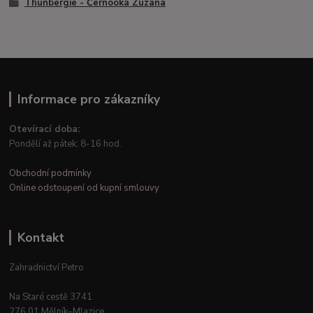
Thunbergie - Černooká Zuzana
Informace pro zákazníky
Otevírací doba:
Pondělí až pátek: 8-16 hod.
Obchodní podmínky
Online odstoupení od kupní smlouvy
Kontakt
Zahradnictví Petro
Na Staré cestě 3741
276 01 Mělník–Mlazice