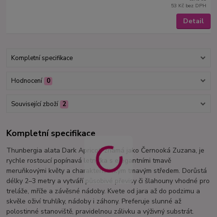
53 Kč
bez DPH
Detail
Kompletní specifikace
Hodnocení
0
Související zboží
2
Kompletní specifikace
Thunbergia alata Dark Apricot, známá jako Černooká Zuzana, je
rychle rostoucí popínavá letnička s elegantními tmavě
meruňkovými květy a charakteristickým tmavým středem. Dorůstá
délky 2–3 metry a vytváří působivé převisy či šlahouny vhodné pro
treláže, mříže a závěsné nádoby. Kvete od jara až do podzimu a
skvěle oživí truhlíky, nádoby i záhony. Preferuje slunné až
polostinné stanoviště, pravidelnou zálivku a výživný substrát.