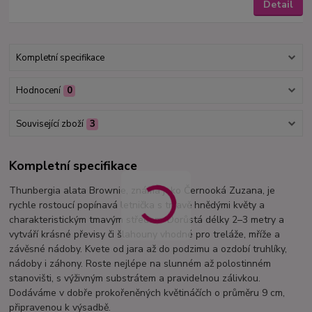
Detail
Kompletní specifikace
Hodnocení
0
Související zboží
3
Kompletní specifikace
Thunbergia alata Brownie, známá jako Černooká Zuzana, je
rychle rostoucí popínavá letnička s tmavě hnědými květy a
charakteristickým tmavým středem. Dorůstá délky 2–3 metry a
vytváří krásné převisy či šlahouny vhodné pro treláže, mříže a
závěsné nádoby. Kvete od jara až do podzimu a ozdobí truhlíky,
nádoby i záhony. Roste nejlépe na slunném až polostinném
stanovišti, s výživným substrátem a pravidelnou zálivkou.
Dodáváme v dobře prokořeněných květináčích o průměru 9 cm,
připravenou k výsadbě.