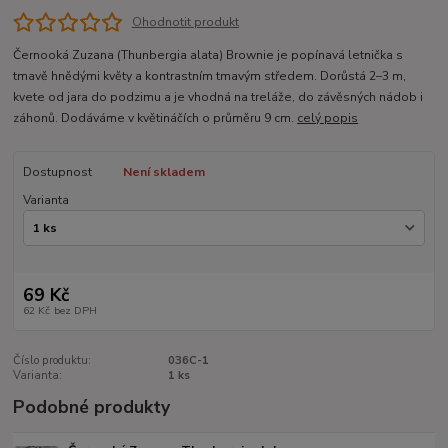
Ohodnotit produkt
Černooká Zuzana (Thunbergia alata) Brownie je popínavá letnička s
tmavě hnědými květy a kontrastním tmavým středem. Dorůstá 2–3 m,
kvete od jara do podzimu a je vhodná na treláže, do závěsných nádob i
záhonů. Dodáváme v květináčích o průměru 9 cm.
celý popis
Dostupnost
Není skladem
Varianta
69 Kč
62 Kč
bez DPH
Číslo produktu:
036C-1
Varianta:
1 ks
Podobné produkty