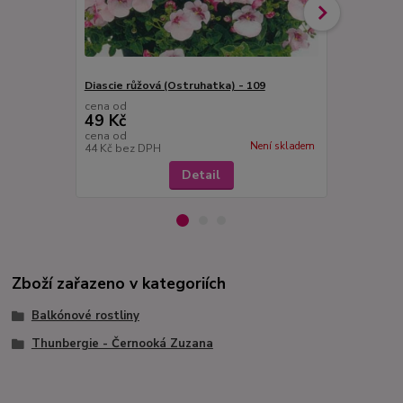
Diascie růžová (Ostruhatka) - 109
Diascia růžo
cena od
cena od
49 Kč
49 Kč
cena od
cena od
Není skladem
44 Kč
bez DPH
44 Kč
bez D
Detail
Zboží zařazeno v kategoriích
Balkónové rostliny
Thunbergie - Černooká Zuzana