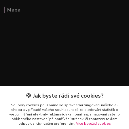
Mapa
🍪 Jak byste rádi své cookies?
Kontakty
Soubory cookies používáme ke správnému fungování našeho e-
+420 602 223 614
shopu a v případě vašeho souhlasu také ke sledování statistik o
webu, měření efektivity reklamních kampaní, zapamatování vašeho
oblíbeného nastavení při používání stránek, či zobrazení reklam
info@zahradnictvipetro.cz
odpovídajících vašim preferencím.
Více k využití cookies