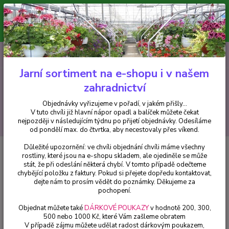
Minimální hodnota pro odeslání z e-shopu je 300 Kč.
V tuto chvíli již hlavní nápor objednávek opadl a balíček můžete čekat
nejpozději v následujícím týdnu po přijetí objednávky. Objednávky
vyřizujeme v pořadí, v jakém přišly...
0
ks
CZK
+420 602 223 614
za
0 Kč
Jarní sortiment na e-shopu i v našem
zahradnictví
Menu
Objednávky vyřizujeme v pořadí, v jakém přišly...
V tuto chvíli již hlavní nápor opadl a balíček můžete čekat
Hledat
nejpozději v následujícím týdnu po přijetí objednávky. Odesíláme
od pondělí max. do čtvrtka, aby necestovaly přes víkend.
Důležité upozornění: ve chvíli objednání chvíli máme všechny
Úvod
Balkónové rostliny
Černooká Zuzana – Thunbergia Brownie - 1 ks
rostliny, které jsou na e-shopu skladem, ale ojediněle se může
stát, že při odeslání některá chybí. V tomto případě odečteme
Černooká Zuzana – Thunbergia
chybějící položku z faktury. Pokud si přejete dopředu kontaktovat,
Brownie - 1 ks
dejte nám to prosím vědět do poznámky. Děkujeme za
pochopení.
Objednat můžete také
DÁRKOVÉ POUKAZY
v hodnotě 200, 300,
500 nebo 1000 Kč, které Vám zašleme obratem
V případě zájmu můžete udělat radost dárkovým poukazem,