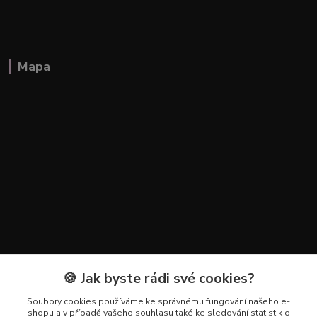
Mapa
🍪 Jak byste rádi své cookies?
Kontakty
Soubory cookies používáme ke správnému fungování našeho e-
+420 602 223 614
shopu a v případě vašeho souhlasu také ke sledování statistik o