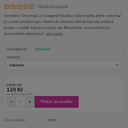
Ohodnotit produkt
Čemeřice 'Christmas' je elegantní trvalka s bílými květy, které rozkvétají
již v zimě a brzkém jaru. Skvělá do stinných zákoutí zahrady, přidává
kouzlo i v době, kdy jiné rostliny spí. Nenáročná, mrazuvzdorná a
dlouhodobě dekorativní.
celý popis
Dostupnost
Skladem
Varianta
cena od
120 Kč
od
107 Kč
bez DPH
Přidat do košíku
Číslo produktu:
3009