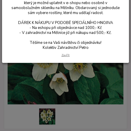
který je možné uplatnit v e-shopu nebo osobně v
samoobslužném skleníku na Mělníku. Obdarovaný si jednoduše
sám vybere rostliny, které mu udělají radost.
DÁREK K NÁKUPU V PODOBĚ SPECIÁLNÍHO HNOJIVA
- Na eshopu při objednávce nad 1000,- Kč
- V zahradnictví na Mělníce již při nákupu nad 500,- Kč.
Těšíme se na Vaši návštěvu či objednávku!
Kolektiv Zahradnictví Petro
Zavřít