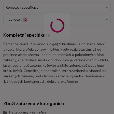
Kompletní specifikace
Hodnocení
0
Kompletní specifikace
Čemeřice černá (
Helleborus niger
) 'Christmas' je oblíbená zimní
trvalka, která překvapí svými bílými květy rozkvétajícími už od
prosince až do března. Ideální do stinných a polostinných částí
zahrady, kde dodává život i v období, kdy je většina rostlin v klidu.
Listy jsou tmavě zelené, kožovité a stále zelené, což podtrhuje
krásu květů. Čemeřice je nenáročná, mrazuvzdorná a vhodná do
smíšených záhonů, pod stromy i keřovité výsadby. Dodáváme v
1/2 litrových kontejnerech, dobře prokořeněné.
Zboží zařazeno v kategoriích
Helleborusy - čemeřice