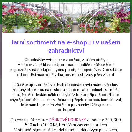
Minimální hodnota pro odeslání z e-shopu je 300 Kč.
V tuto chvíli již hlavní nápor objednávek opadl a balíček můžete čekat
nejpozději v následujícím týdnu po přijetí objednávky. Objednávky
vyřizujeme v pořadí, v jakém přišly...
0
ks
CZK
+420 602 223 614
za
0 Kč
Jarní sortiment na e-shopu i v našem
zahradnictví
Menu
Objednávky vyřizujeme v pořadí, v jakém přišly...
V tuto chvíli již hlavní nápor opadl a balíček můžete čekat
Hledat
nejpozději v následujícím týdnu po přijetí objednávky. Odesíláme
od pondělí max. do čtvrtka, aby necestovaly přes víkend.
Důležité upozornění: ve chvíli objednání chvíli máme všechny
Úvod
Helleborusy - čemeřice
Čemeřice (Helleborus Niger Christmas Co)
rostliny, které jsou na e-shopu skladem, ale ojediněle se může
stát, že při odeslání některá chybí. V tomto případě odečteme
Čemeřice (Helleborus Niger
chybějící položku z faktury. Pokud si přejete dopředu kontaktovat,
Christmas Co)
dejte nám to prosím vědět do poznámky. Děkujeme za
pochopení.
Objednat můžete také
DÁRKOVÉ POUKAZY
v hodnotě 200, 300,
500 nebo 1000 Kč, které Vám zašleme obratem
V případě zájmu můžete udělat radost dárkovým poukazem,