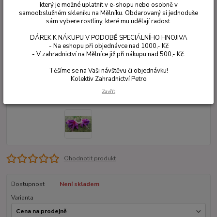
který je možné uplatnit v e-shopu nebo osobně v
samoobslužném skleníku na Mělníku. Obdarovaný si jednoduše
sám vybere rostliny, které mu udělají radost.
DÁREK K NÁKUPU V PODOBĚ SPECIÁLNÍHO HNOJIVA
- Na eshopu při objednávce nad 1000,- Kč
- V zahradnictví na Mělníce již při nákupu nad 500,- Kč.
Těšíme se na Vaši návštěvu či objednávku!
Kolektiv Zahradnictví Petro
Zavřít
Ohodnotit produkt
Dostupnost
Není skladem
Varianta