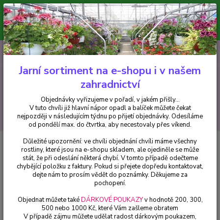
Minimální hodnota pro odeslání z e-shopu je 300 Kč.
V tuto chvíli již hlavní nápor objednávek opadl a balíček můžete čekat
nejpozději v následujícím týdnu po přijetí objednávky. Objednávky
vyřizujeme v pořadí, v jakém přišly...
0
ks
CZK
+420 602 223 614
za
0 Kč
Jarní sortiment na e-shopu i v našem
zahradnictví
Menu
Objednávky vyřizujeme v pořadí, v jakém přišly...
V tuto chvíli již hlavní nápor opadl a balíček můžete čekat
Hledat
nejpozději v následujícím týdnu po přijetí objednávky. Odesíláme
od pondělí max. do čtvrtka, aby necestovaly přes víkend.
Důležité upozornění: ve chvíli objednání chvíli máme všechny
Úvod
Fuchsie
Carmen Blue Fuchsie (Hodges USA 1956) - cena na
rostliny, které jsou na e-shopu skladem, ale ojediněle se může
prodejně
stát, že při odeslání některá chybí. V tomto případě odečteme
chybějící položku z faktury. Pokud si přejete dopředu kontaktovat,
Carmen Blue Fuchsie (Hodges
dejte nám to prosím vědět do poznámky. Děkujeme za
USA 1956) - cena na prodejně
pochopení.
Objednat můžete také
DÁRKOVÉ POUKAZY
v hodnotě 200, 300,
500 nebo 1000 Kč, které Vám zašleme obratem
V případě zájmu můžete udělat radost dárkovým poukazem,