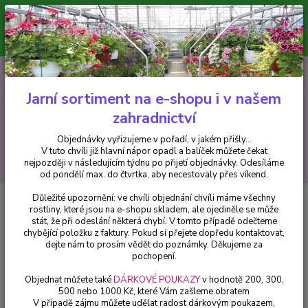
Minimální hodnota pro odeslání z e-shopu je 300 Kč.
V tuto chvíli již hlavní nápor objednávek opadl a balíček můžete čekat
nejpozději v následujícím týdnu po přijetí objednávky. Objednávky
vyřizujeme v pořadí, v jakém přišly...
0
ks
CZK
+420 602 223 614
za
0 Kč
Jarní sortiment na e-shopu i v našem
zahradnictví
Menu
Objednávky vyřizujeme v pořadí, v jakém přišly...
V tuto chvíli již hlavní nápor opadl a balíček můžete čekat
Hledat
nejpozději v následujícím týdnu po přijetí objednávky. Odesíláme
od pondělí max. do čtvrtka, aby necestovaly přes víkend.
Důležité upozornění: ve chvíli objednání chvíli máme všechny
Úvod
Fuchsie
Carla Johnston - cena na prodejně
rostliny, které jsou na e-shopu skladem, ale ojediněle se může
stát, že při odeslání některá chybí. V tomto případě odečteme
Carla Johnston - cena na
chybějící položku z faktury. Pokud si přejete dopředu kontaktovat,
prodejně
dejte nám to prosím vědět do poznámky. Děkujeme za
pochopení.
Objednat můžete také
DÁRKOVÉ POUKAZY
v hodnotě 200, 300,
500 nebo 1000 Kč, které Vám zašleme obratem
V případě zájmu můžete udělat radost dárkovým poukazem,