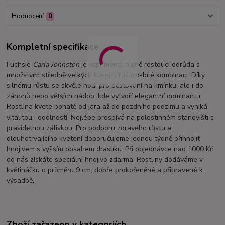
Hodnocení
0
Kompletní specifikace
Fuchsie
Carla Johnston
je vzpřímená, bujně rostoucí odrůda s
množstvím středně velkých květů v růžovo-bílé kombinaci. Díky
silnému růstu se skvěle hodí pro pěstování na kmínku, ale i do
záhonů nebo větších nádob, kde vytvoří elegantní dominantu.
Rostlina kvete bohatě od jara až do pozdního podzimu a vyniká
vitalitou i odolností. Nejlépe prospívá na polostinném stanovišti s
pravidelnou zálivkou. Pro podporu zdravého růstu a
dlouhotrvajícího kvetení doporučujeme jednou týdně přihnojit
hnojivem s vyšším obsahem draslíku. Při objednávce nad 1000 Kč
od nás získáte speciální hnojivo zdarma. Rostliny dodáváme v
květináčku o průměru 9 cm, dobře prokořeněné a připravené k
výsadbě.
Zboží zařazeno v kategoriích