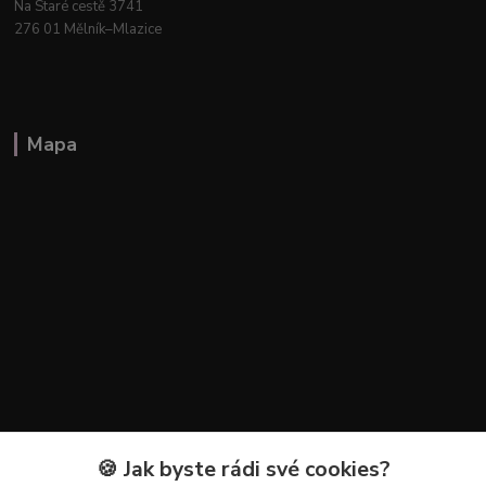
Na Staré cestě 3741
276 01 Mělník–Mlazice
Mapa
🍪 Jak byste rádi své cookies?
Kontakty