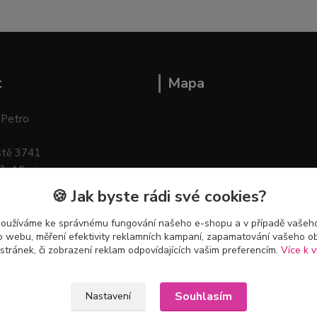
t
Mapa
 Petro
stě 3741
ík–Mlazice
🍪 Jak byste rádi své cookies?
používáme ke správnému fungování našeho e-shopu a v případě vašeho
k o webu, měření efektivity reklamních kampaní, zapamatování vašeho o
 stránek, či zobrazení reklam odpovídajících vašim preferencím.
Více k v
Souhlasím
Nastavení