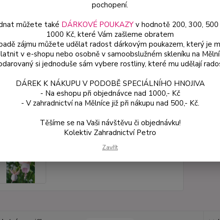
květin
pochopení.
dnat můžete také
DÁRKOVÉ POUKAZY
v hodnotě 200, 300, 500
1000 Kč, které Vám zašleme obratem
Dos
ípadě zájmu můžete udělat radost dárkovým poukazem, který je 
latnit v e-shopu nebo osobně v samoobslužném skleníku na Mělní
Var
darovaný si jednoduše sám vybere rostliny, které mu udělají rado
DÁREK K NÁKUPU V PODOBĚ SPECIÁLNÍHO HNOJIVA
ce
- Na eshopu při objednávce nad 1000,- Kč
49
- V zahradnictví na Mělníce již při nákupu nad 500,- Kč.
od
Těšíme se na Vaši návštěvu či objednávku!
Kolektiv Zahradnictví Petro
Číslo p
Zavřít