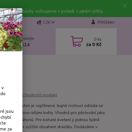
vky. Objednávky vyřizujeme v pořadí, v jakém přišly...
Přihlášení
CZK
 si rady? Zavolejte.
0
ks
za
0 Kč
 602 223 614
 v
 do
Ohodnotit produkt
e Carla Johnston je vzpřímená, bujně rostoucí odrůda se
ré jsou
ě velkými růžovo-bílými květy. Vhodná pro pěstování jako
chybí.
k nebo do záhonů. Pro bohaté kvetení ji jednou týdně
ete
jte hnojivem s vyšším obsahem draslíku. Dodáváme v
eme za