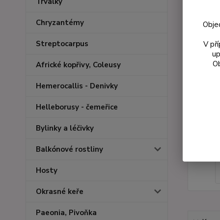
Trvalky
Chryzantémy
Obje
Streptocarpus
V př
up
Ob
Africké kopřivy, Coleusy
Hemerocallis - Denivky
Helleborusy - čemeřice
Bylinky a léčivky
Balkónové rostliny
Hosty
Okrasné keře
Paeonia, Pivoňka