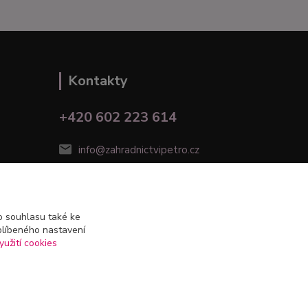
Kontakty
+420 602 223 614
info@zahradnictvipetro.cz
 souhlasu také ke
blíbeného nastavení
yužití cookies