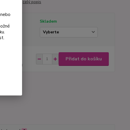
áčku Ø 9 cm.
celý popis
 nebo
tupnost
Skladem
možné
ku.
ianta
st.
na od
Přidat do košíku
 Kč
44 Kč
bez DPH
roduktu:
790