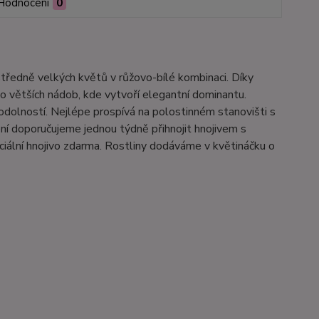
Hodnocení
0
tředně velkých květů v růžovo-bílé kombinaci. Díky
bo větších nádob, kde vytvoří elegantní dominantu.
 odolností. Nejlépe prospívá na polostinném stanovišti s
ení doporučujeme jednou týdně přihnojit hnojivem s
iální hnojivo zdarma. Rostliny dodáváme v květináčku o