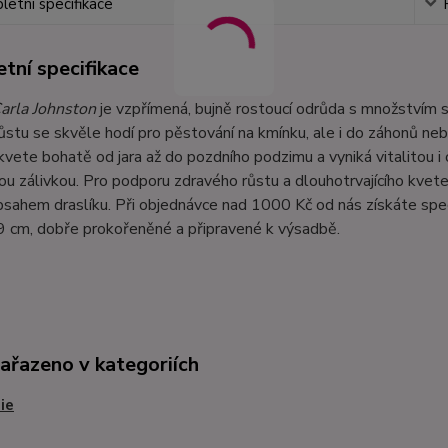
etní specifikace
tní specifikace
arla Johnston
je vzpřímená, bujně rostoucí odrůda s množstvím s
ůstu se skvěle hodí pro pěstování na kmínku, ale i do záhonů ne
kvete bohatě od jara až do pozdního podzimu a vyniká vitalitou i
ou zálivkou. Pro podporu zdravého růstu a dlouhotrvajícího kvet
sahem draslíku. Při objednávce nad 1000 Kč od nás získáte spec
9 cm, dobře prokořeněné a připravené k výsadbě.
zařazeno v kategoriích
ie