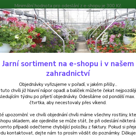
Minimální hodnota pro odeslání z e-shopu je 300 Kč.
íček můžete čekat nejpozději v následujícím týdnu po přijetí objedná
atalog
Poradna
Kontakty
Nevíte
Hledat
+420
Jarní sortiment na e-shopu i v našem
uchsie
Carla Johnston
zahradnictví
a Johnston
Objednávky vyřizujeme v pořadí, v jakém přišly...
 tuto chvíli již hlavní nápor opadl a balíček můžete čekat nejpozději
sledujícím týdnu po přijetí objednávky. Odesíláme od pondělí max.
čtvrtka, aby necestovaly přes víkend.
Fuchsi
té upozornění: ve chvíli objednání chvíli máme všechny rostliny, kte
středn
shopu skladem, ale ojediněle se může stát, že při odeslání některá 
strome
tomto případě odečteme chybějící položku z faktury. Pokud si přej
přihno
du kontaktovat, dejte nám to prosím vědět do poznámky. Děkuj