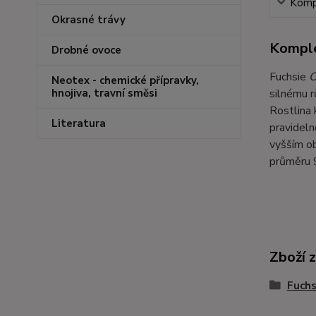
Kompl
Okrasné trávy
Komple
Drobné ovoce
Fuchsie
C
Neotex - chemické přípravky,
silnému r
hnojiva, travní směsi
Rostlina 
Literatura
pravideln
vyšším ob
průměru 
Zboží 
Fuchs