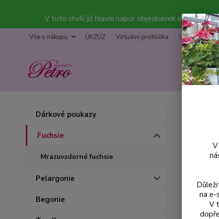
V tuto chvíli již hlavní nápor objednávek opadl a bal
Vše o nákupu
ÚKZÚZ
Virtuální prohlídka
Výstava
K
Úvod
F
Dárkové poukazy
Carl
Fuchsie
V
ná
Mrazuvzdorné fuchsie
Pelargonie
Důleži
na e-
Begonie
V 
dopře