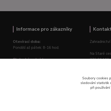
Informace pro zákazníky
Kontak
Otevírací doba:
Zahradnictví
Pondělí až pátek: 8-16 hod.
Na Staré ce
Obchodní podmínky
276 01 Měln
Online odstoupení od kupní smlouvy
Soubory cookies 
sledování statisti
při používání